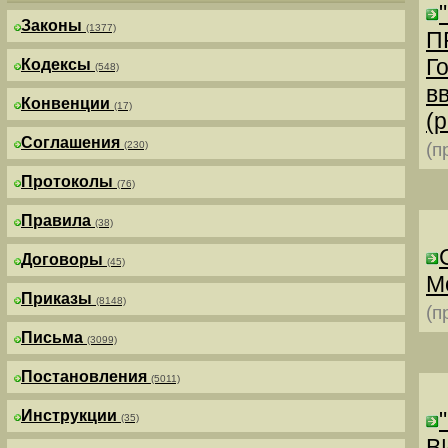
Законы
(1377)
П
Г
Кодексы
(548)
в
Конвенции
(17)
(р
Соглашения
(230)
(п
Протоколы
(76)
Правила
(38)
Договоры
(45)
М
Приказы
(8148)
(п
Письма
(3099)
Постановления
(5011)
Инструкции
(35)
В