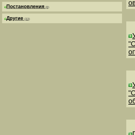
о
Постановления
(8)
Другие
(33)
"
о
"
о