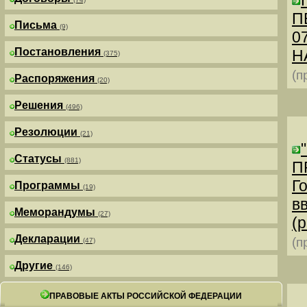
П
Письма
(9)
0
Постановления
Н
(375)
(п
Распоряжения
(20)
Решения
(496)
Резолюции
(21)
Статусы
(881)
П
Г
Программы
(19)
в
Меморандумы
(27)
(р
Декларации
(п
(47)
Другие
(146)
ПРАВОВЫЕ АКТЫ РОССИЙСКОЙ ФЕДЕРАЦИИ