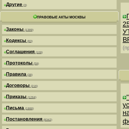
Другие
(3)
ПРАВОВЫЕ АКТЫ МОСКВЫ
25
Законы
У
(1389)
В
Кодексы
(83)
(п
Соглашения
(109)
Протоколы
(59)
Правила
(38)
Договоры
(216)
Приказы
(1264)
у
Письма
(1988)
н
Постановления
ф
(8342)