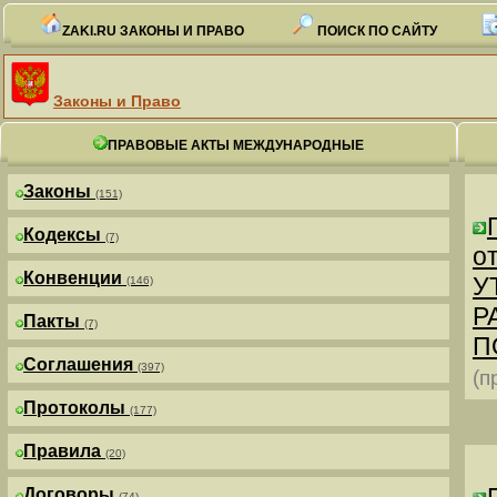
ZAKI.RU ЗАКОНЫ И ПРАВО
ПОИСК ПО САЙТУ
Законы и Право
ПРАВОВЫЕ АКТЫ МЕЖДУНАРОДНЫЕ
Законы
(151)
Кодексы
(7)
от
Конвенции
У
(146)
Р
Пакты
(7)
П
Соглашения
(397)
(п
Протоколы
(177)
Правила
(20)
Договоры
(74)