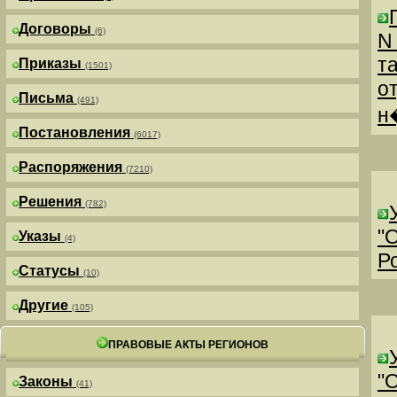
Договоры
(6)
N
т
Приказы
(1501)
о
Письма
(491)
н
Постановления
(6017)
Распоряжения
(7210)
Решения
(782)
"
Указы
(4)
Р
Статусы
(10)
Другие
(105)
ПРАВОВЫЕ АКТЫ РЕГИОНОВ
"
Законы
(41)