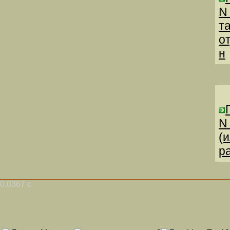
N
т
о
н
N
(
р
0.0367 с