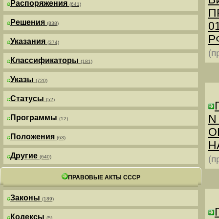
Распоряжения
(641)
П
Решения
0
(838)
РФ
Указания
(374)
(п
Классификаторы
(181)
Указы
(720)
Статусы
(52)
N
Программы
(12)
О
Положения
(63)
Н
Другие
(640)
(п
ПРАВОВЫЕ АКТЫ СССР
Законы
(189)
Кодексы
(5)