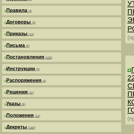
У
Правила
П
(4)
Э
Договоры
(3)
Р
Приказы
(15)
(п
Письма
(8)
Постановления
(106)
Инструкции
(5)
2
Распоряжения
(4)
С
Решения
П
(11)
К
Указы
(6)
Г
Положения
(14)
(п
Декреты
(146)