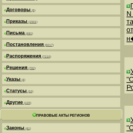
Договоры
(6)
N
т
Приказы
(1501)
о
Письма
(491)
н
Постановления
(6017)
Распоряжения
(7210)
Решения
(782)
"
Указы
(4)
Р
Статусы
(10)
Другие
(105)
ПРАВОВЫЕ АКТЫ РЕГИОНОВ
"
Законы
(41)