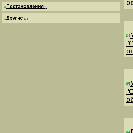
о
Постановления
(8)
Другие
(33)
"
о
"
о