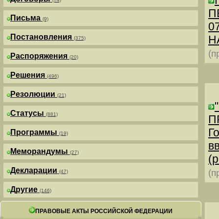
П
Письма
(9)
0
Постановления
Н
(375)
(п
Распоряжения
(20)
Решения
(496)
Резолюции
(21)
Статусы
(881)
П
Г
Программы
(19)
в
Меморандумы
(27)
(р
Декларации
(п
(47)
Другие
(146)
ПРАВОВЫЕ АКТЫ РОССИЙСКОЙ ФЕДЕРАЦИИ