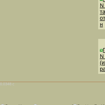
N
т
о
н
N
(
р
0.0348 с