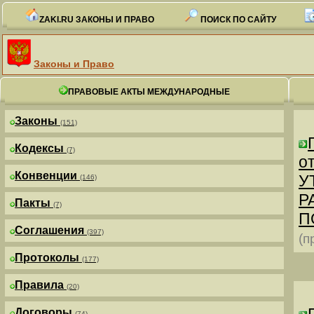
ZAKI.RU ЗАКОНЫ И ПРАВО
ПОИСК ПО САЙТУ
Законы и Право
ПРАВОВЫЕ АКТЫ МЕЖДУНАРОДНЫЕ
Законы
(151)
Кодексы
(7)
от
Конвенции
У
(146)
Р
Пакты
(7)
П
Соглашения
(397)
(п
Протоколы
(177)
Правила
(20)
Договоры
(74)