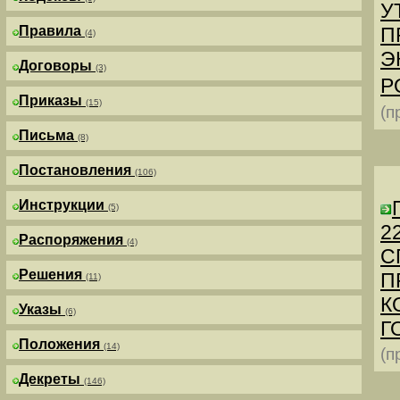
У
Правила
П
(4)
Э
Договоры
(3)
Р
Приказы
(15)
(п
Письма
(8)
Постановления
(106)
Инструкции
(5)
2
Распоряжения
(4)
С
Решения
П
(11)
К
Указы
(6)
Г
Положения
(14)
(п
Декреты
(146)