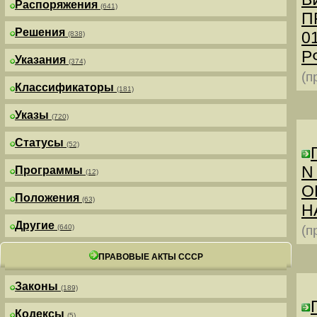
Распоряжения
(641)
П
Решения
0
(838)
РФ
Указания
(374)
(п
Классификаторы
(181)
Указы
(720)
Статусы
(52)
N
Программы
(12)
О
Положения
(63)
Н
Другие
(640)
(п
ПРАВОВЫЕ АКТЫ СССР
Законы
(189)
Кодексы
(5)