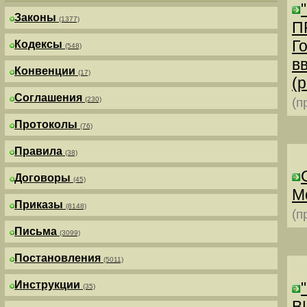
Законы
(1377)
П
Г
Кодексы
(548)
в
Конвенции
(17)
(р
Соглашения
(230)
(п
Протоколы
(76)
Правила
(38)
Договоры
(45)
М
Приказы
(8148)
(п
Письма
(3099)
Постановления
(5011)
Инструкции
(35)
В