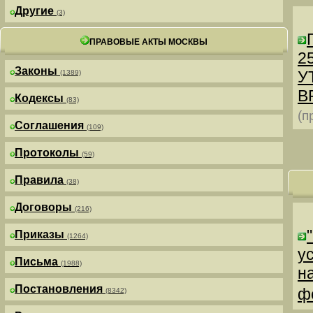
Другие
(3)
ПРАВОВЫЕ АКТЫ МОСКВЫ
25
Законы
У
(1389)
В
Кодексы
(83)
(п
Соглашения
(109)
Протоколы
(59)
Правила
(38)
Договоры
(216)
Приказы
(1264)
у
Письма
(1988)
н
Постановления
ф
(8342)