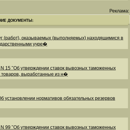
Реклама:
НИЕ ДОКУМЕНТЫ:
уг (работ), оказываемых (выполняемых) находящимися в
ударственными учре�
 N 15 "Об утверждении ставок вывозных таможенных
и товаров, выработанные из н�
"Об установлении нормативов обязательных резервов
 N 99 "Об утверждении ставок вывозных таможенных