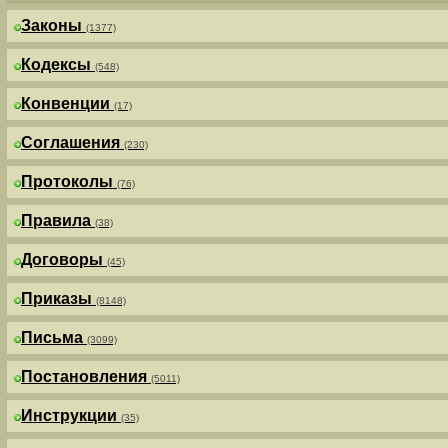
Законы
(1377)
Кодексы
(548)
Конвенции
(17)
Соглашения
(230)
Протоколы
(76)
Правила
(38)
Договоры
(45)
Приказы
(8148)
Письма
(3099)
Постановления
(5011)
Инструкции
(35)