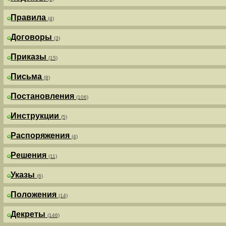
Правила
(4)
Договоры
(3)
Приказы
(15)
Письма
(8)
Постановления
(106)
Инструкции
(5)
Распоряжения
(4)
Решения
(11)
Указы
(6)
Положения
(14)
Декреты
(146)