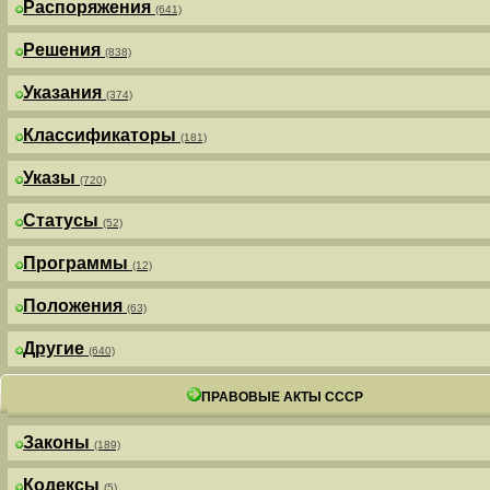
Распоряжения
(641)
Решения
(838)
Указания
(374)
Классификаторы
(181)
Указы
(720)
Статусы
(52)
Программы
(12)
Положения
(63)
Другие
(640)
ПРАВОВЫЕ АКТЫ СССР
Законы
(189)
Кодексы
(5)