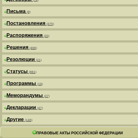
Письма
(9)
Постановления
(375)
Распоряжения
(20)
Решения
(496)
Резолюции
(21)
Статусы
(881)
Программы
(19)
Меморандумы
(27)
Декларации
(47)
Другие
(146)
ПРАВОВЫЕ АКТЫ РОССИЙСКОЙ ФЕДЕРАЦИИ