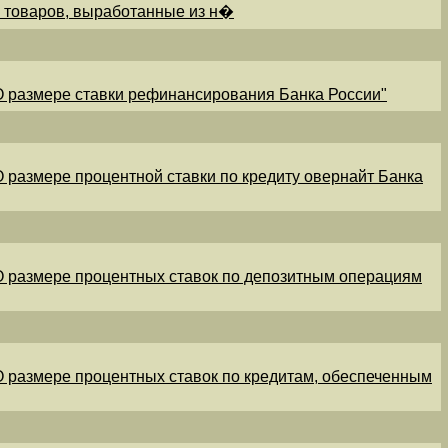
и товаров, выработанные из н�
"О размере ставки рефинансирования Банка России"
"О размере процентной ставки по кредиту овернайт Банка
"О размере процентных ставок по депозитным операциям
"О размере процентных ставок по кредитам, обеспеченным