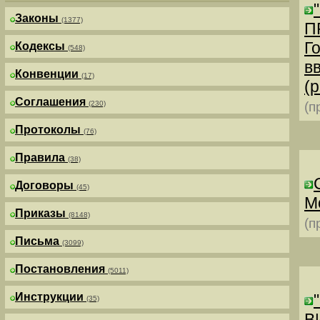
Законы
(1377)
П
Г
Кодексы
(548)
в
Конвенции
(17)
(р
Соглашения
(230)
(п
Протоколы
(76)
Правила
(38)
Договоры
(45)
М
Приказы
(8148)
(п
Письма
(3099)
Постановления
(5011)
Инструкции
(35)
В