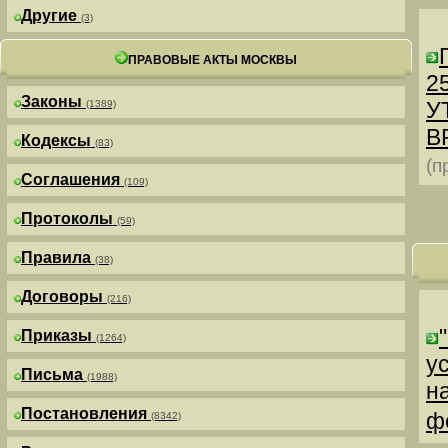
Другие
(3)
ПРАВОВЫЕ АКТЫ МОСКВЫ
25
Законы
У
(1389)
В
Кодексы
(83)
(п
Соглашения
(109)
Протоколы
(59)
Правила
(38)
Договоры
(216)
Приказы
(1264)
у
Письма
(1988)
н
Постановления
ф
(8342)