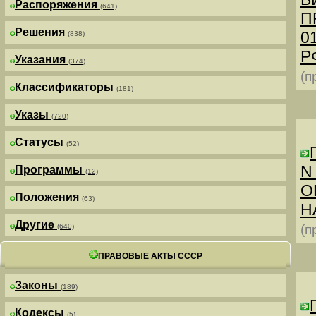
Распоряжения
(641)
П
Решения
0
(838)
РФ
Указания
(374)
(п
Классификаторы
(181)
Указы
(720)
Статусы
(52)
N
Программы
(12)
О
Положения
(63)
Н
Другие
(640)
(п
ПРАВОВЫЕ АКТЫ СССР
Законы
(189)
Кодексы
(5)