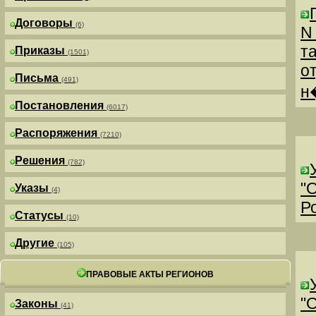
Договоры
(6)
N
т
Приказы
(1501)
о
Письма
(491)
н
Постановления
(6017)
Распоряжения
(7210)
Решения
(782)
"
Указы
(4)
Р
Статусы
(10)
Другие
(105)
ПРАВОВЫЕ АКТЫ РЕГИОНОВ
"
Законы
(41)