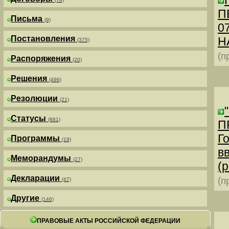
П
Письма
(9)
0
Постановления
Н
(375)
(п
Распоряжения
(20)
Решения
(496)
Резолюции
(21)
Статусы
(881)
П
Г
Программы
(19)
в
Меморандумы
(27)
(р
Декларации
(п
(47)
Другие
(146)
ПРАВОВЫЕ АКТЫ РОССИЙСКОЙ ФЕДЕРАЦИИ