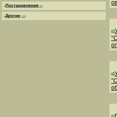
о
Постановления
(8)
Другие
(33)
"
о
"
о