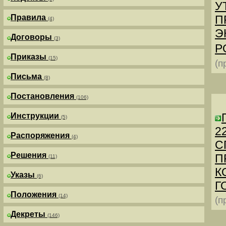
У
Правила
П
(4)
Э
Договоры
(3)
Р
Приказы
(15)
(п
Письма
(8)
Постановления
(106)
Инструкции
(5)
2
Распоряжения
(4)
С
Решения
П
(11)
К
Указы
(6)
Г
Положения
(14)
(п
Декреты
(146)