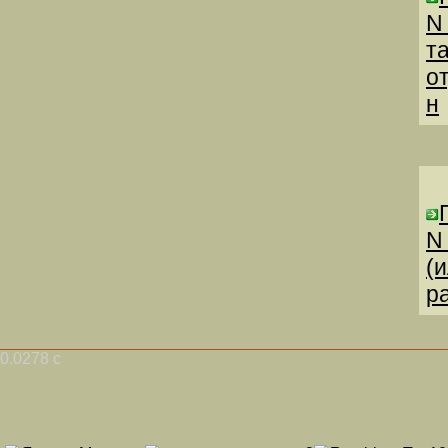
N
т
о
н
N
(
р
0.0278 с