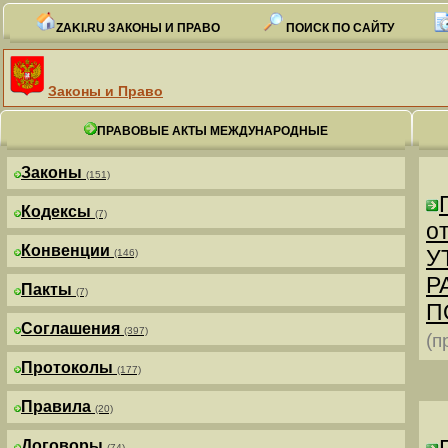
ZAKI.RU ЗАКОНЫ И ПРАВО
ПОИСК ПО САЙТУ
Законы и Право
ПРАВОВЫЕ АКТЫ МЕЖДУНАРОДНЫЕ
Законы
(151)
Кодексы
(7)
от
Конвенции
У
(146)
Р
Пакты
(7)
П
Соглашения
(397)
(п
Протоколы
(177)
Правила
(20)
Договоры
(74)