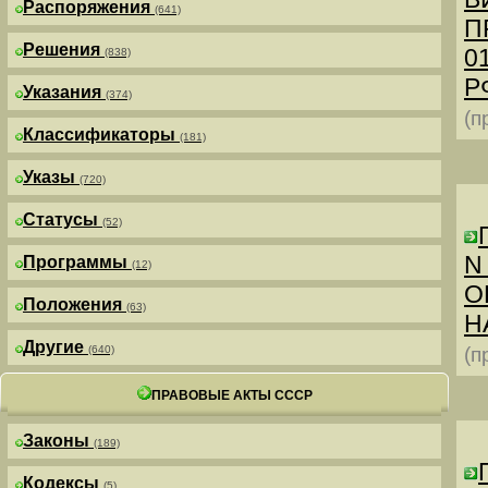
Распоряжения
(641)
П
Решения
0
(838)
РФ
Указания
(374)
(п
Классификаторы
(181)
Указы
(720)
Статусы
(52)
N
Программы
(12)
О
Положения
(63)
Н
Другие
(640)
(п
ПРАВОВЫЕ АКТЫ СССР
Законы
(189)
Кодексы
(5)