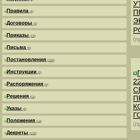
У
Правила
П
(4)
Э
Договоры
(3)
Р
Приказы
(15)
(п
Письма
(8)
Постановления
(106)
Инструкции
(5)
2
Распоряжения
(4)
С
Решения
П
(11)
К
Указы
(6)
Г
Положения
(14)
(п
Декреты
(146)