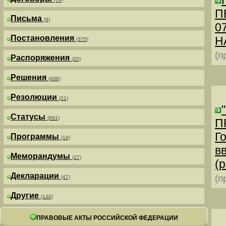
П
Письма
(9)
0
Постановления
Н
(375)
(п
Распоряжения
(20)
Решения
(496)
Резолюции
(21)
Статусы
(881)
П
Г
Программы
(19)
в
Меморандумы
(27)
(р
Декларации
(п
(47)
Другие
(146)
ПРАВОВЫЕ АКТЫ РОССИЙСКОЙ ФЕДЕРАЦИИ