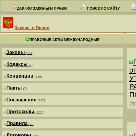
ZAKI.RU ЗАКОНЫ И ПРАВО
ПОИСК ПО САЙТУ
Законы и Право
ПРАВОВЫЕ АКТЫ МЕЖДУНАРОДНЫЕ
Законы
(151)
Кодексы
(7)
от
Конвенции
У
(146)
Р
Пакты
(7)
П
Соглашения
(397)
(п
Протоколы
(177)
Правила
(20)
Договоры
(74)