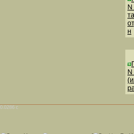
N
т
о
н
N
(
р
0.0286 с