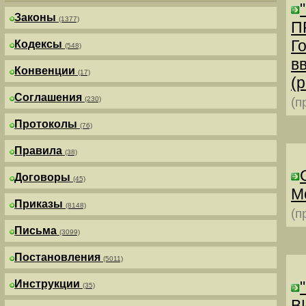
Законы
(1377)
П
Г
Кодексы
(548)
в
Конвенции
(17)
(р
Соглашения
(230)
(п
Протоколы
(76)
Правила
(38)
Договоры
(45)
М
Приказы
(8148)
(п
Письма
(3099)
Постановления
(5011)
Инструкции
(35)
В