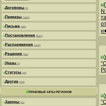
Договоры
(6)
N
т
Приказы
(1501)
о
Письма
(491)
н
Постановления
(6017)
Распоряжения
(7210)
Решения
(782)
"
Указы
(4)
Р
Статусы
(10)
Другие
(105)
ПРАВОВЫЕ АКТЫ РЕГИОНОВ
"
Законы
(41)