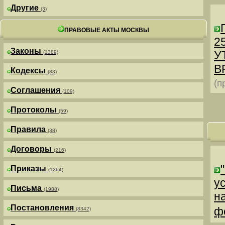
Другие
(3)
ПРАВОВЫЕ АКТЫ МОСКВЫ
25
Законы
У
(1389)
В
Кодексы
(83)
(п
Соглашения
(109)
Протоколы
(59)
Правила
(38)
Договоры
(216)
Приказы
(1264)
у
Письма
(1988)
н
Постановления
ф
(8342)