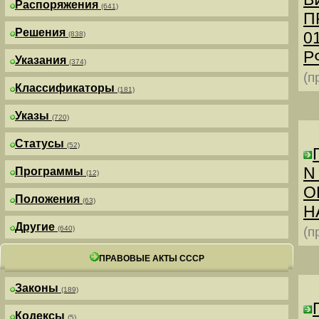
Распоряжения
(641)
П
Решения
0
(838)
РФ
Указания
(374)
(п
Классификаторы
(181)
Указы
(720)
Статусы
(52)
N
Программы
(12)
О
Положения
(63)
Н
Другие
(640)
(п
ПРАВОВЫЕ АКТЫ СССР
Законы
(189)
Кодексы
(5)