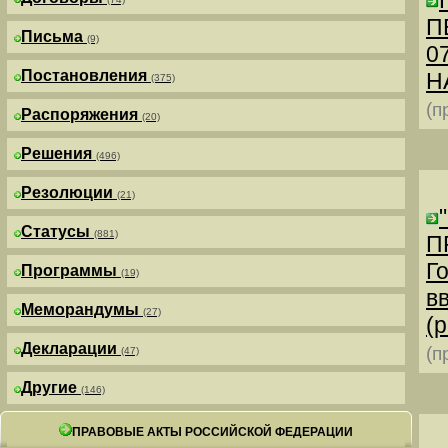
П
Письма
(9)
0
Постановления
Н
(375)
(п
Распоряжения
(20)
Решения
(496)
Резолюции
(21)
Статусы
(881)
П
Г
Программы
(19)
в
Меморандумы
(27)
(р
Декларации
(п
(47)
Другие
(146)
ПРАВОВЫЕ АКТЫ РОССИЙСКОЙ ФЕДЕРАЦИИ