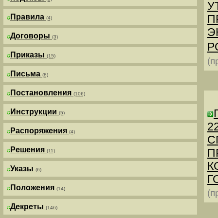
У
Правила
П
(4)
Э
Договоры
(3)
Р
Приказы
(15)
(п
Письма
(8)
Постановления
(106)
Инструкции
(5)
2
Распоряжения
(4)
С
Решения
П
(11)
К
Указы
(6)
Г
Положения
(14)
(п
Декреты
(146)