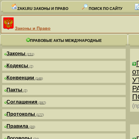
ZAKI.RU ЗАКОНЫ И ПРАВО
ПОИСК ПО САЙТУ
Законы и Право
ПРАВОВЫЕ АКТЫ МЕЖДУНАРОДНЫЕ
Законы
(151)
Кодексы
(7)
от
Конвенции
У
(146)
Р
Пакты
(7)
П
Соглашения
(397)
(п
Протоколы
(177)
Правила
(20)
Договоры
(74)