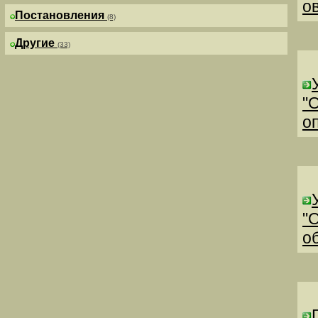
о
Постановления
(8)
Другие
(33)
"
о
"
о