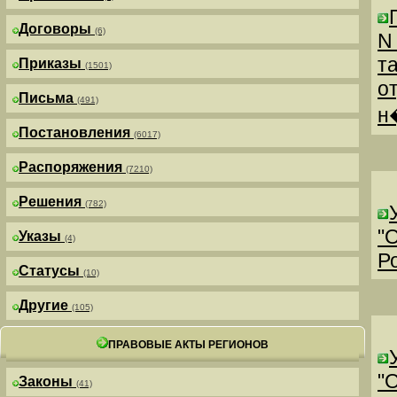
Договоры
(6)
N
т
Приказы
(1501)
о
Письма
(491)
н
Постановления
(6017)
Распоряжения
(7210)
Решения
(782)
"
Указы
(4)
Р
Статусы
(10)
Другие
(105)
ПРАВОВЫЕ АКТЫ РЕГИОНОВ
"
Законы
(41)