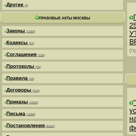
Другие
(3)
ПРАВОВЫЕ АКТЫ МОСКВЫ
25
Законы
У
(1389)
В
Кодексы
(83)
(п
Соглашения
(109)
Протоколы
(59)
Правила
(38)
Договоры
(216)
Приказы
(1264)
у
Письма
(1988)
н
Постановления
ф
(8342)