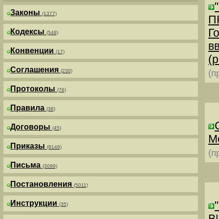
Законы
(1377)
П
Г
Кодексы
(548)
в
Конвенции
(17)
(р
Соглашения
(230)
(п
Протоколы
(76)
Правила
(38)
Договоры
(45)
М
Приказы
(8148)
(п
Письма
(3099)
Постановления
(5011)
Инструкции
(35)
В