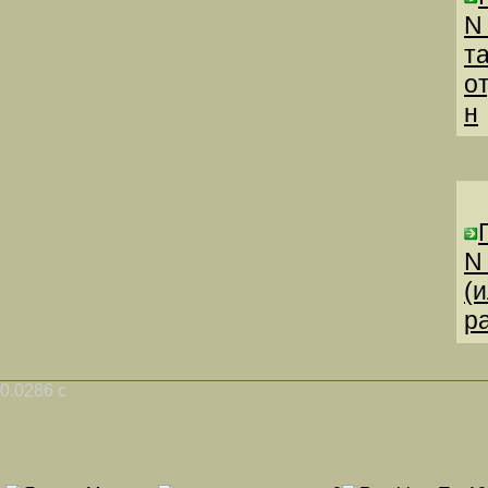
N
т
о
н
N
(
р
0.0286 с