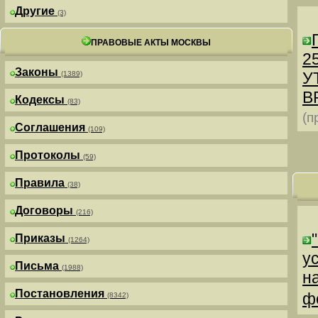
Другие
(3)
ПРАВОВЫЕ АКТЫ МОСКВЫ
25
Законы
У
(1389)
В
Кодексы
(83)
(п
Соглашения
(109)
Протоколы
(59)
Правила
(38)
Договоры
(216)
Приказы
(1264)
у
Письма
(1988)
н
Постановления
ф
(8342)