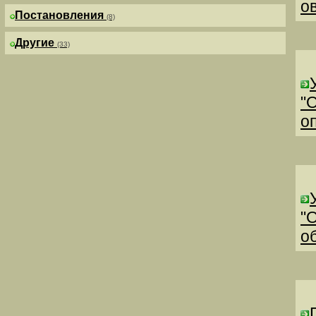
о
Постановления
(8)
Другие
(33)
"
о
"
о