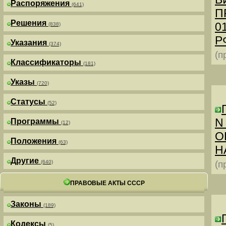
Распоряжения
(641)
П
Решения
0
(838)
РФ
Указания
(374)
(п
Классификаторы
(181)
Указы
(720)
Статусы
(52)
N
Программы
(12)
О
Положения
(63)
Н
Другие
(640)
(п
ПРАВОВЫЕ АКТЫ СССР
Законы
(189)
Кодексы
(5)