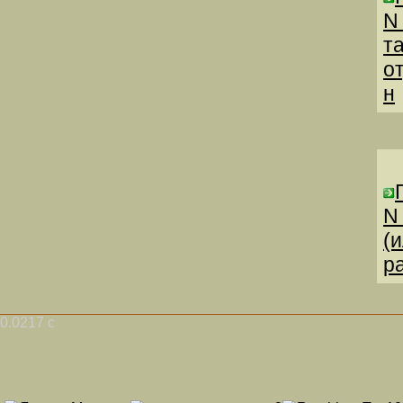
N
т
о
н
N
(
р
0.0217 с