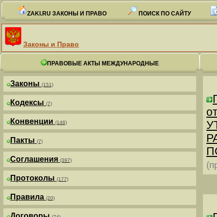
ZAKI.RU ЗАКОНЫ И ПРАВО
ПОИСК ПО САЙТУ
Законы и Право
ПРАВОВЫЕ АКТЫ МЕЖДУНАРОДНЫЕ
Законы
(151)
Кодексы
(7)
от
Конвенции
У
(146)
Р
Пакты
(7)
П
Соглашения
(397)
(п
Протоколы
(177)
Правила
(20)
Договоры
(74)