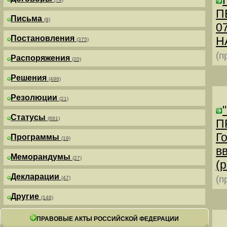
П
Письма
(9)
0
Постановления
Н
(375)
(п
Распоряжения
(20)
Решения
(496)
Резолюции
(21)
Статусы
(881)
П
Г
Программы
(19)
в
Меморандумы
(27)
(р
Декларации
(п
(47)
Другие
(146)
ПРАВОВЫЕ АКТЫ РОССИЙСКОЙ ФЕДЕРАЦИИ