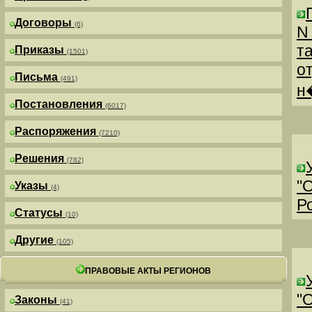
Договоры
(6)
N
т
Приказы
(1501)
о
Письма
(491)
н
Постановления
(6017)
Распоряжения
(7210)
Решения
(782)
"
Указы
(4)
Р
Статусы
(10)
Другие
(105)
ПРАВОВЫЕ АКТЫ РЕГИОНОВ
"
Законы
(41)