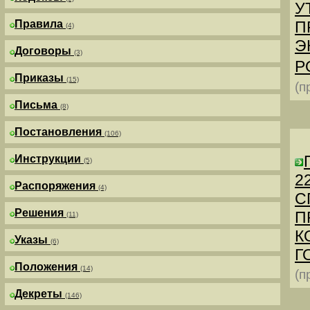
У
Правила
П
(4)
Э
Договоры
(3)
Р
Приказы
(15)
(п
Письма
(8)
Постановления
(106)
Инструкции
(5)
2
Распоряжения
(4)
С
Решения
П
(11)
К
Указы
(6)
Г
Положения
(14)
(п
Декреты
(146)