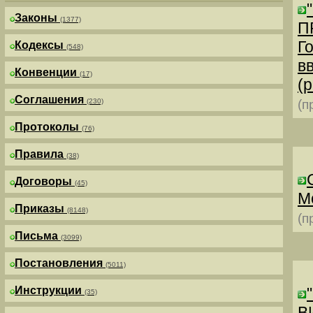
Законы
(1377)
П
Г
Кодексы
(548)
в
Конвенции
(17)
(р
Соглашения
(230)
(п
Протоколы
(76)
Правила
(38)
Договоры
(45)
М
Приказы
(8148)
(п
Письма
(3099)
Постановления
(5011)
Инструкции
(35)
В