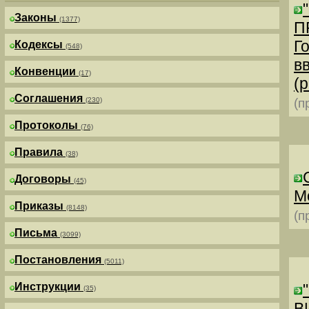
Законы
(1377)
П
Г
Кодексы
(548)
в
Конвенции
(17)
(р
Соглашения
(230)
(п
Протоколы
(76)
Правила
(38)
Договоры
(45)
М
Приказы
(8148)
(п
Письма
(3099)
Постановления
(5011)
Инструкции
(35)
В