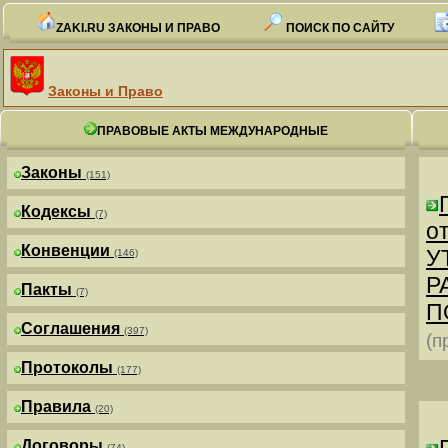
ZAKI.RU ЗАКОНЫ И ПРАВО
ПОИСК ПО САЙТУ
Законы и Право
ПРАВОВЫЕ АКТЫ МЕЖДУНАРОДНЫЕ
Законы
(151)
Кодексы
(7)
от
Конвенции
У
(146)
Р
Пакты
(7)
П
Соглашения
(397)
(п
Протоколы
(177)
Правила
(20)
Договоры
(74)