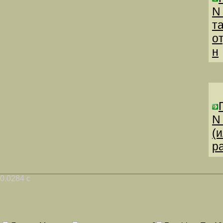
N
т
о
н
N
(
р
0.0284 с