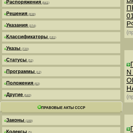
Распоряжения
(641)
П
Решения
0
(838)
РФ
Указания
(374)
(п
Классификаторы
(181)
Указы
(720)
Статусы
(52)
N
Программы
(12)
О
Положения
(63)
Н
Другие
(640)
(п
ПРАВОВЫЕ АКТЫ СССР
Законы
(189)
Кодексы
(5)