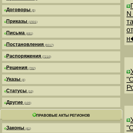
Договоры
(6)
N
т
Приказы
(1501)
о
Письма
(491)
н
Постановления
(6017)
Распоряжения
(7210)
Решения
(782)
"
Указы
(4)
Р
Статусы
(10)
Другие
(105)
ПРАВОВЫЕ АКТЫ РЕГИОНОВ
"
Законы
(41)