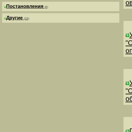
о
Постановления
(8)
Другие
(33)
"
о
"
о