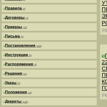
У
Правила
П
(4)
Э
Договоры
(3)
Р
Приказы
(15)
(п
Письма
(8)
Постановления
(106)
Инструкции
(5)
2
Распоряжения
(4)
С
Решения
П
(11)
К
Указы
(6)
Г
Положения
(14)
(п
Декреты
(146)