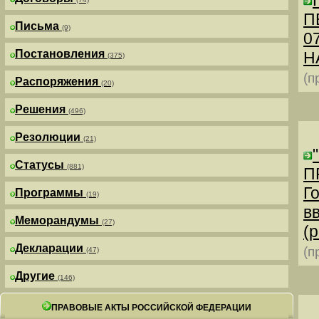
П
Письма
(9)
0
Постановления
Н
(375)
(п
Распоряжения
(20)
Решения
(496)
Резолюции
(21)
Статусы
(881)
П
Г
Программы
(19)
в
Меморандумы
(27)
(р
Декларации
(п
(47)
Другие
(146)
ПРАВОВЫЕ АКТЫ РОССИЙСКОЙ ФЕДЕРАЦИИ