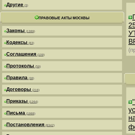
Другие
(3)
ПРАВОВЫЕ АКТЫ МОСКВЫ
25
Законы
У
(1389)
В
Кодексы
(83)
(п
Соглашения
(109)
Протоколы
(59)
Правила
(38)
Договоры
(216)
Приказы
(1264)
у
Письма
(1988)
н
Постановления
ф
(8342)