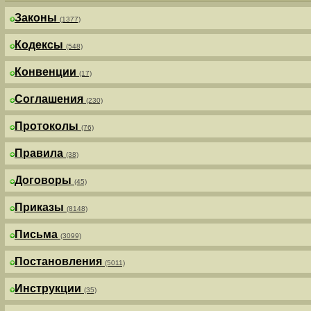
Законы
(1377)
Кодексы
(548)
Конвенции
(17)
Соглашения
(230)
Протоколы
(76)
Правила
(38)
Договоры
(45)
Приказы
(8148)
Письма
(3099)
Постановления
(5011)
Инструкции
(35)