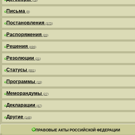
Письма
(9)
Постановления
(375)
Распоряжения
(20)
Решения
(496)
Резолюции
(21)
Статусы
(881)
Программы
(19)
Меморандумы
(27)
Декларации
(47)
Другие
(146)
ПРАВОВЫЕ АКТЫ РОССИЙСКОЙ ФЕДЕРАЦИИ