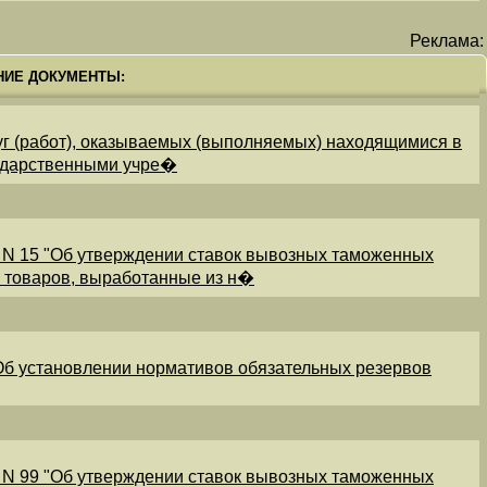
Реклама:
НИЕ ДОКУМЕНТЫ:
уг (работ), оказываемых (выполняемых) находящимися в
ударственными учре�
 N 15 "Об утверждении ставок вывозных таможенных
и товаров, выработанные из н�
"Об установлении нормативов обязательных резервов
 N 99 "Об утверждении ставок вывозных таможенных