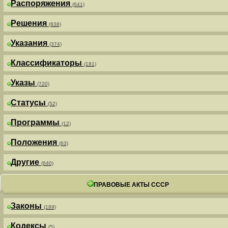
Распоряжения
(641)
Решения
(838)
Указания
(374)
Классификаторы
(181)
Указы
(720)
Статусы
(52)
Программы
(12)
Положения
(63)
Другие
(640)
ПРАВОВЫЕ АКТЫ СССР
Законы
(189)
Кодексы
(5)