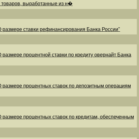
и товаров, выработанные из н�
"О размере ставки рефинансирования Банка России"
"О размере процентной ставки по кредиту овернайт Банка
"О размере процентных ставок по депозитным операциям
"О размере процентных ставок по кредитам, обеспеченным