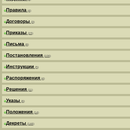
Правила
(4)
Договоры
(3)
Приказы
(15)
Письма
(8)
Постановления
(106)
Инструкции
(5)
Распоряжения
(4)
Решения
(11)
Указы
(6)
Положения
(14)
Декреты
(146)