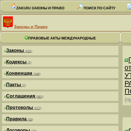
ZAKI.RU ЗАКОНЫ И ПРАВО
ПОИСК ПО САЙТУ
Законы и Право
ПРАВОВЫЕ АКТЫ МЕЖДУНАРОДНЫЕ
Законы
(151)
Кодексы
(7)
от
Конвенции
У
(146)
Р
Пакты
(7)
П
Соглашения
(397)
(п
Протоколы
(177)
Правила
(20)
Договоры
(74)