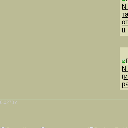
N
т
о
н
N
(
р
0.0273 с