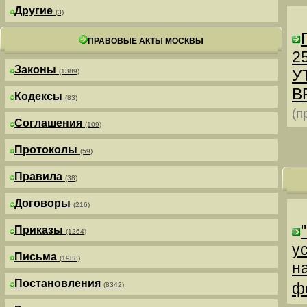
Другие
(3)
ПРАВОВЫЕ АКТЫ МОСКВЫ
25
Законы
У
(1389)
В
Кодексы
(83)
(п
Соглашения
(109)
Протоколы
(59)
Правила
(38)
Договоры
(216)
Приказы
(1264)
у
Письма
(1988)
н
Постановления
ф
(8342)