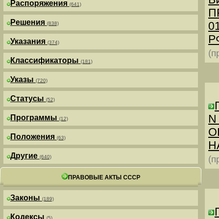
Распоряжения
(641)
П
Решения
0
(838)
РФ
Указания
(374)
(п
Классификаторы
(181)
Указы
(720)
Статусы
(52)
N
Программы
(12)
О
Положения
(63)
Н
Другие
(640)
(п
ПРАВОВЫЕ АКТЫ СССР
Законы
(189)
Кодексы
(5)