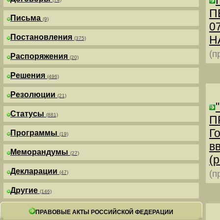
П
Письма
(9)
0
Постановления
Н
(375)
(п
Распоряжения
(20)
Решения
(496)
Резолюции
(21)
Статусы
(881)
П
Г
Программы
(19)
в
Меморандумы
(27)
(р
Декларации
(п
(47)
Другие
(146)
ПРАВОВЫЕ АКТЫ РОССИЙСКОЙ ФЕДЕРАЦИИ