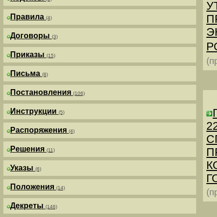
У
Правила
П
(4)
Э
Договоры
(3)
Р
Приказы
(15)
(п
Письма
(8)
Постановления
(106)
Инструкции
(5)
2
Распоряжения
(4)
С
Решения
П
(11)
К
Указы
(6)
Г
Положения
(14)
(п
Декреты
(146)