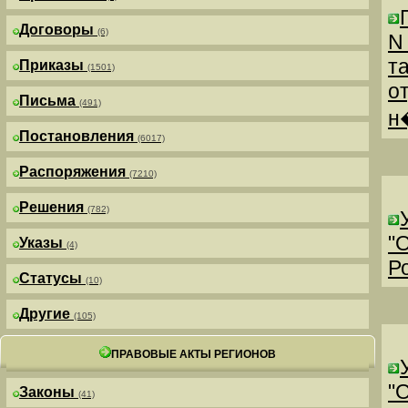
Договоры
(6)
N
т
Приказы
(1501)
о
Письма
(491)
н
Постановления
(6017)
Распоряжения
(7210)
Решения
(782)
"
Указы
(4)
Р
Статусы
(10)
Другие
(105)
ПРАВОВЫЕ АКТЫ РЕГИОНОВ
"
Законы
(41)