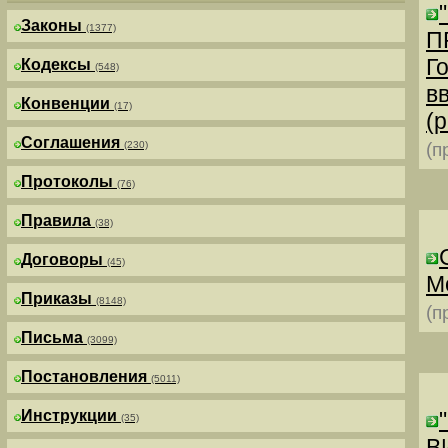
Законы
(1377)
П
Г
Кодексы
(548)
в
Конвенции
(17)
(р
Соглашения
(230)
(п
Протоколы
(76)
Правила
(38)
Договоры
(45)
М
Приказы
(8148)
(п
Письма
(3099)
Постановления
(5011)
Инструкции
(35)
В