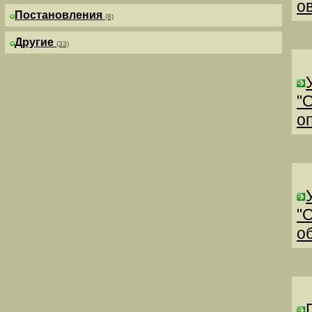
о
Постановления
(8)
Другие
(33)
"
о
"
о