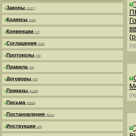
Законы
(1377)
П
Г
Кодексы
(548)
в
Конвенции
(17)
(р
Соглашения
(230)
(п
Протоколы
(76)
Правила
(38)
Договоры
(45)
М
Приказы
(8148)
(п
Письма
(3099)
Постановления
(5011)
Инструкции
(35)
В