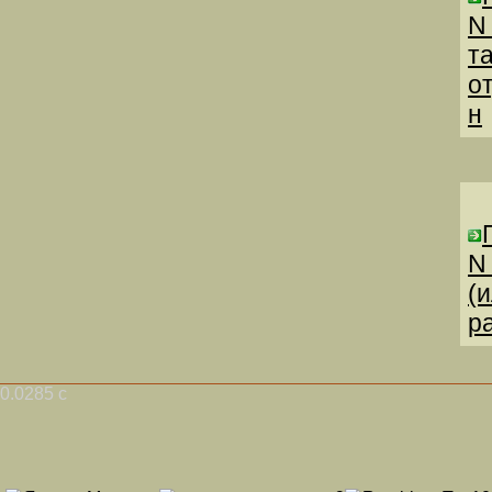
N
т
о
н
N
(
р
0.0285 с