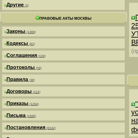
Другие
(3)
ПРАВОВЫЕ АКТЫ МОСКВЫ
25
Законы
У
(1389)
В
Кодексы
(83)
(п
Соглашения
(109)
Протоколы
(59)
Правила
(38)
Договоры
(216)
Приказы
(1264)
у
Письма
(1988)
н
Постановления
ф
(8342)