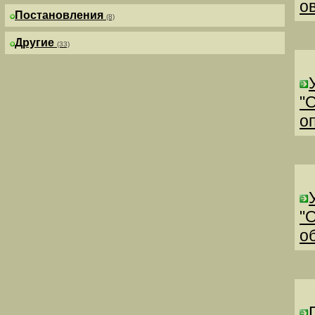
о
Постановления
(8)
Другие
(33)
"
о
"
о