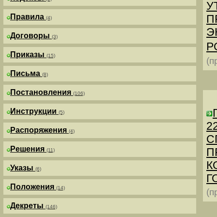
У
Правила
П
(4)
Э
Договоры
(3)
Р
Приказы
(15)
(п
Письма
(8)
Постановления
(106)
Инструкции
(5)
2
Распоряжения
(4)
С
Решения
П
(11)
К
Указы
(6)
Г
Положения
(14)
(п
Декреты
(146)