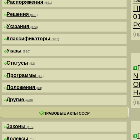
Распоряжения
(641)
П
Решения
0
(838)
РФ
Указания
(374)
(п
Классификаторы
(181)
Указы
(720)
Статусы
(52)
N
Программы
(12)
О
Положения
(63)
Н
Другие
(640)
(п
ПРАВОВЫЕ АКТЫ СССР
Законы
(189)
Кодексы
(5)