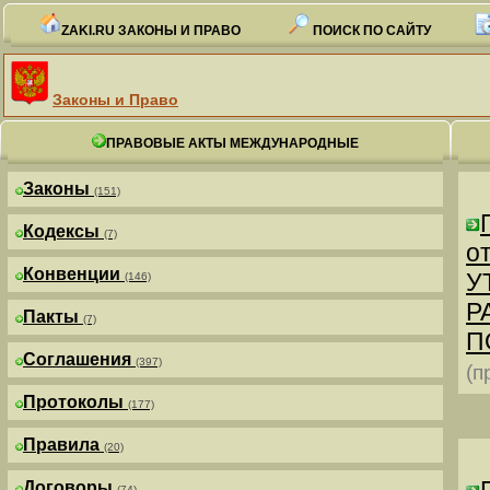
ZAKI.RU ЗАКОНЫ И ПРАВО
ПОИСК ПО САЙТУ
Законы и Право
ПРАВОВЫЕ АКТЫ МЕЖДУНАРОДНЫЕ
Законы
(151)
Кодексы
(7)
от
Конвенции
У
(146)
Р
Пакты
(7)
П
Соглашения
(397)
(п
Протоколы
(177)
Правила
(20)
Договоры
(74)