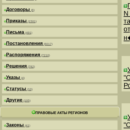
Договоры
(6)
N
т
Приказы
(1501)
о
Письма
(491)
н
Постановления
(6017)
Распоряжения
(7210)
Решения
(782)
"
Указы
(4)
Р
Статусы
(10)
Другие
(105)
ПРАВОВЫЕ АКТЫ РЕГИОНОВ
"
Законы
(41)