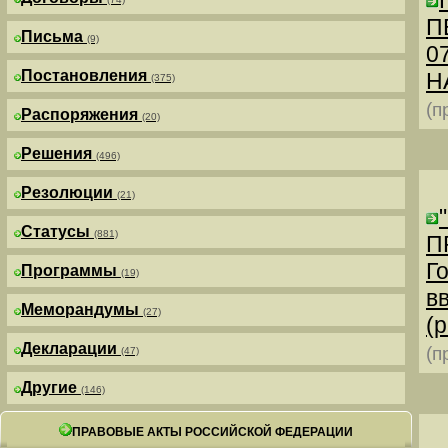
П
Письма
(9)
0
Постановления
Н
(375)
(п
Распоряжения
(20)
Решения
(496)
Резолюции
(21)
Статусы
(881)
П
Г
Программы
(19)
в
Меморандумы
(27)
(р
Декларации
(п
(47)
Другие
(146)
ПРАВОВЫЕ АКТЫ РОССИЙСКОЙ ФЕДЕРАЦИИ