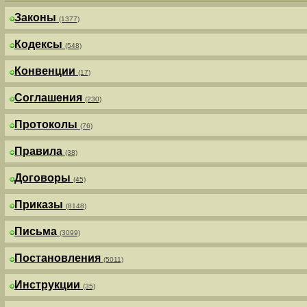
Законы
(1377)
Кодексы
(548)
Конвенции
(17)
Соглашения
(230)
Протоколы
(76)
Правила
(38)
Договоры
(45)
Приказы
(8148)
Письма
(3099)
Постановления
(5011)
Инструкции
(35)