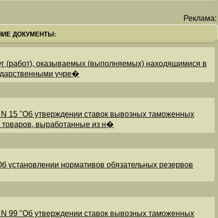
Реклама:
НИЕ ДОКУМЕНТЫ:
уг (работ), оказываемых (выполняемых) находящимися в
ударственными учре�
 N 15 "Об утверждении ставок вывозных таможенных
и товаров, выработанные из н�
"Об установлении нормативов обязательных резервов
 N 99 "Об утверждении ставок вывозных таможенных