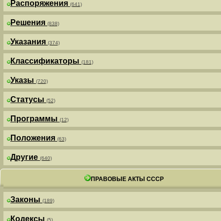
Распоряжения
(641)
Решения
(838)
Указания
(374)
Классификаторы
(181)
Указы
(720)
Статусы
(52)
Программы
(12)
Положения
(63)
Другие
(640)
ПРАВОВЫЕ АКТЫ СССР
Законы
(189)
Кодексы
(5)