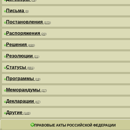
Письма
(9)
Постановления
(375)
Распоряжения
(20)
Решения
(496)
Резолюции
(21)
Статусы
(881)
Программы
(19)
Меморандумы
(27)
Декларации
(47)
Другие
(146)
ПРАВОВЫЕ АКТЫ РОССИЙСКОЙ ФЕДЕРАЦИИ