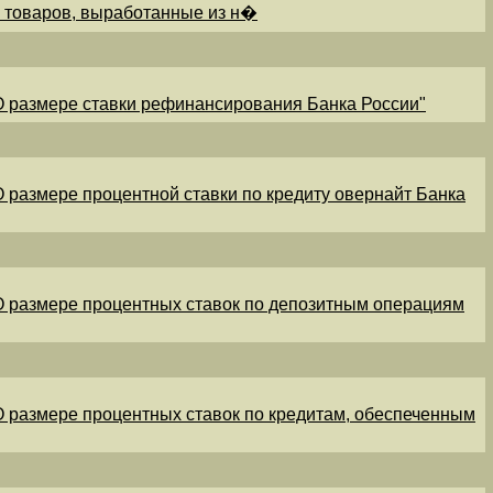
и товаров, выработанные из н�
"О размере ставки рефинансирования Банка России"
"О размере процентной ставки по кредиту овернайт Банка
"О размере процентных ставок по депозитным операциям
"О размере процентных ставок по кредитам, обеспеченным