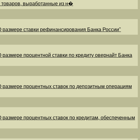
и товаров, выработанные из н�
"О размере ставки рефинансирования Банка России"
"О размере процентной ставки по кредиту овернайт Банка
"О размере процентных ставок по депозитным операциям
"О размере процентных ставок по кредитам, обеспеченным