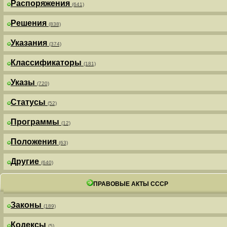
Распоряжения
(641)
Решения
(838)
Указания
(374)
Классификаторы
(181)
Указы
(720)
Статусы
(52)
Программы
(12)
Положения
(63)
Другие
(640)
ПРАВОВЫЕ АКТЫ СССР
Законы
(189)
Кодексы
(5)