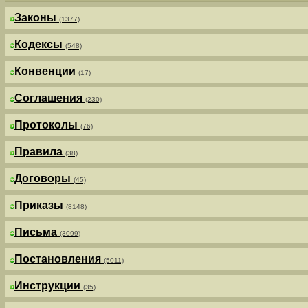
Законы
(1377)
Кодексы
(548)
Конвенции
(17)
Соглашения
(230)
Протоколы
(76)
Правила
(38)
Договоры
(45)
Приказы
(8148)
Письма
(3099)
Постановления
(5011)
Инструкции
(35)