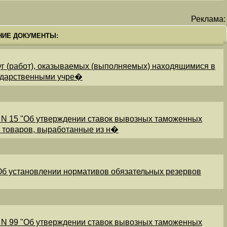
Реклама:
НИЕ ДОКУМЕНТЫ:
уг (работ), оказываемых (выполняемых) находящимися в
ударственными учре�
 N 15 "Об утверждении ставок вывозных таможенных
и товаров, выработанные из н�
"Об установлении нормативов обязательных резервов
 N 99 "Об утверждении ставок вывозных таможенных