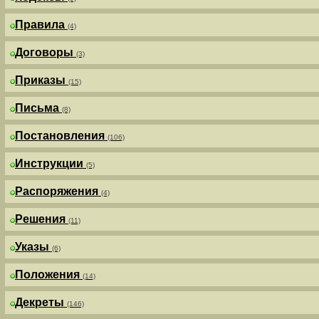
Правила
(4)
Договоры
(3)
Приказы
(15)
Письма
(8)
Постановления
(106)
Инструкции
(5)
Распоряжения
(4)
Решения
(11)
Указы
(6)
Положения
(14)
Декреты
(146)