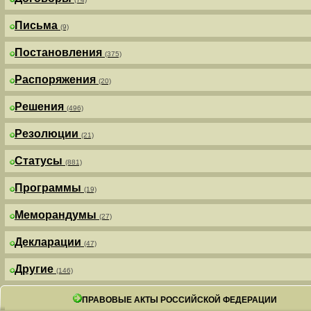
Письма
(9)
Постановления
(375)
Распоряжения
(20)
Решения
(496)
Резолюции
(21)
Статусы
(881)
Программы
(19)
Меморандумы
(27)
Декларации
(47)
Другие
(146)
ПРАВОВЫЕ АКТЫ РОССИЙСКОЙ ФЕДЕРАЦИИ