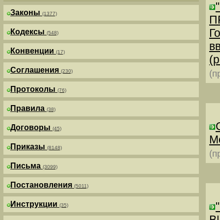
Законы
(1377)
П
Г
Кодексы
(548)
в
Конвенции
(17)
(р
Соглашения
(230)
(п
Протоколы
(76)
Правила
(38)
Договоры
(45)
М
Приказы
(8148)
(п
Письма
(3099)
Постановления
(5011)
Инструкции
(35)
В