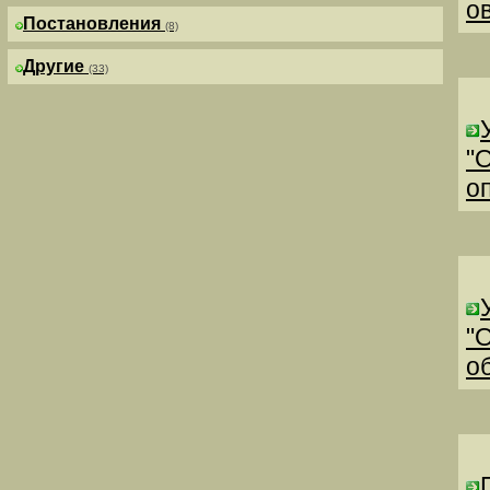
о
Постановления
(8)
Другие
(33)
"
о
"
о