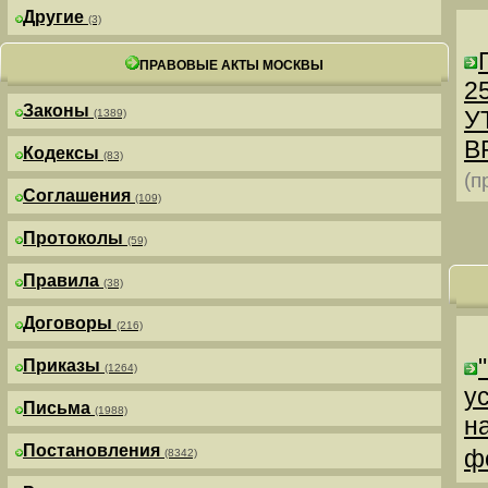
Другие
(3)
ПРАВОВЫЕ АКТЫ МОСКВЫ
25
Законы
У
(1389)
В
Кодексы
(83)
(п
Соглашения
(109)
Протоколы
(59)
Правила
(38)
Договоры
(216)
Приказы
(1264)
у
Письма
(1988)
н
Постановления
ф
(8342)