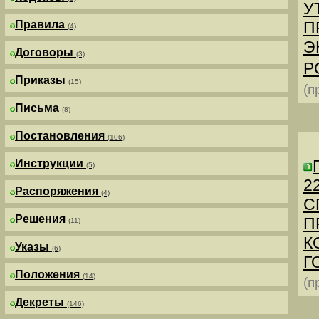
У
Правила
П
(4)
Э
Договоры
(3)
Р
Приказы
(15)
(п
Письма
(8)
Постановления
(106)
Инструкции
(5)
2
Распоряжения
(4)
С
Решения
П
(11)
К
Указы
(6)
Г
Положения
(14)
(п
Декреты
(146)