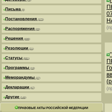
П
Письма
(9)
0
Постановления
Н
(375)
(п
Распоряжения
(20)
Решения
(496)
Резолюции
(21)
Статусы
(881)
П
Г
Программы
(19)
в
Меморандумы
(27)
(р
Декларации
(п
(47)
Другие
(146)
ПРАВОВЫЕ АКТЫ РОССИЙСКОЙ ФЕДЕРАЦИИ