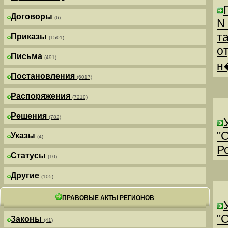
Договоры
(6)
N
т
Приказы
(1501)
о
Письма
(491)
н
Постановления
(6017)
Распоряжения
(7210)
Решения
(782)
"
Указы
(4)
Р
Статусы
(10)
Другие
(105)
ПРАВОВЫЕ АКТЫ РЕГИОНОВ
"
Законы
(41)