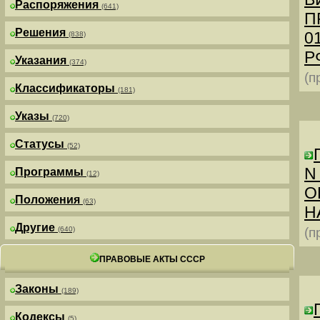
Распоряжения
(641)
П
Решения
0
(838)
РФ
Указания
(374)
(п
Классификаторы
(181)
Указы
(720)
Статусы
(52)
N
Программы
(12)
О
Положения
(63)
Н
Другие
(640)
(п
ПРАВОВЫЕ АКТЫ СССР
Законы
(189)
Кодексы
(5)