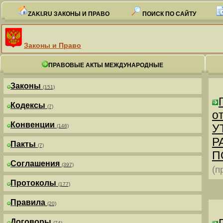
ZAKI.RU ЗАКОНЫ И ПРАВО
ПОИСК ПО САЙТУ
Законы и Право
ПРАВОВЫЕ АКТЫ МЕЖДУНАРОДНЫЕ
Законы
(151)
Кодексы
(7)
от
Конвенции
У
(146)
Р
Пакты
(7)
П
Соглашения
(397)
(п
Протоколы
(177)
Правила
(20)
Договоры
(74)