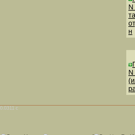
N
т
о
н
N
(
р
0.0311 с