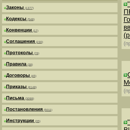
Законы
(1377)
П
Г
Кодексы
(548)
в
Конвенции
(17)
(р
Соглашения
(230)
(п
Протоколы
(76)
Правила
(38)
Договоры
(45)
М
Приказы
(8148)
(п
Письма
(3099)
Постановления
(5011)
Инструкции
(35)
В