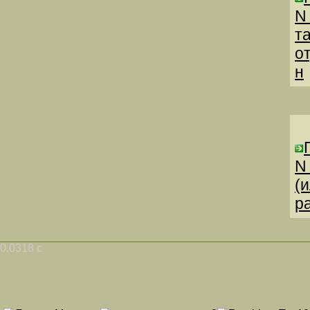
N
т
о
н
N
(
р
0.0318 с