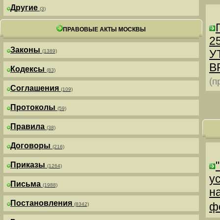
Другие
(3)
ПРАВОВЫЕ АКТЫ МОСКВЫ
25
Законы
У
(1389)
В
Кодексы
(83)
(п
Соглашения
(109)
Протоколы
(59)
Правила
(38)
Договоры
(216)
Приказы
(1264)
у
Письма
(1988)
н
Постановления
ф
(8342)