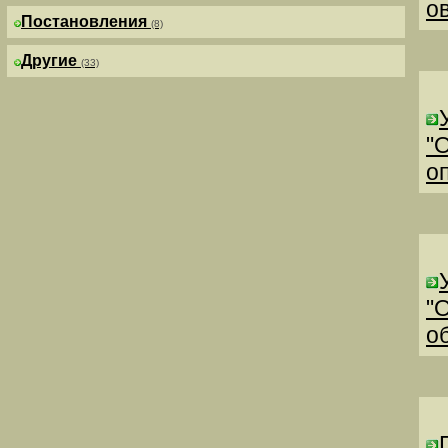
о
Постановления
(8)
Другие
(33)
"
о
"
о