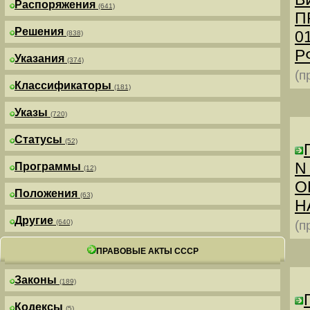
Распоряжения
(641)
П
Решения
0
(838)
РФ
Указания
(374)
(п
Классификаторы
(181)
Указы
(720)
Статусы
(52)
N
Программы
(12)
О
Положения
(63)
Н
Другие
(640)
(п
ПРАВОВЫЕ АКТЫ СССР
Законы
(189)
Кодексы
(5)