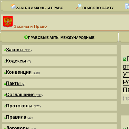
ZAKI.RU ЗАКОНЫ И ПРАВО
ПОИСК ПО САЙТУ
Законы и Право
ПРАВОВЫЕ АКТЫ МЕЖДУНАРОДНЫЕ
Законы
(151)
Кодексы
(7)
от
Конвенции
У
(146)
Р
Пакты
(7)
П
Соглашения
(397)
(п
Протоколы
(177)
Правила
(20)
Договоры
(74)