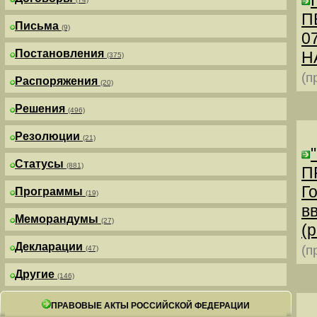
П
Письма
(9)
0
Постановления
Н
(375)
(п
Распоряжения
(20)
Решения
(496)
Резолюции
(21)
Статусы
(881)
П
Г
Программы
(19)
в
Меморандумы
(27)
(р
Декларации
(п
(47)
Другие
(146)
ПРАВОВЫЕ АКТЫ РОССИЙСКОЙ ФЕДЕРАЦИИ