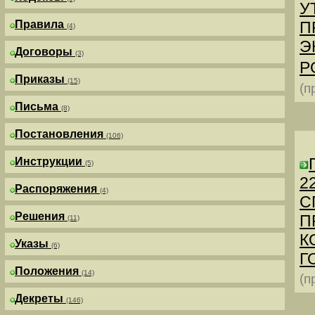
У
Правила
П
(4)
Э
Договоры
(3)
Р
Приказы
(15)
(п
Письма
(8)
Постановления
(106)
Инструкции
(5)
2
Распоряжения
(4)
С
Решения
П
(11)
К
Указы
(6)
Г
Положения
(14)
(п
Декреты
(146)