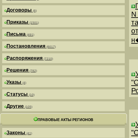
Договоры
(6)
N
т
Приказы
(1501)
о
Письма
(491)
н
Постановления
(6017)
Распоряжения
(7210)
Решения
(782)
"
Указы
(4)
Р
Статусы
(10)
Другие
(105)
ПРАВОВЫЕ АКТЫ РЕГИОНОВ
"
Законы
(41)