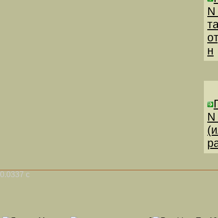
N
т
о
н
N
(
р
0.0337 с