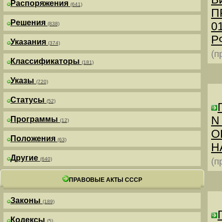
Распоряжения
(641)
П
Решения
0
(838)
РФ
Указания
(374)
(п
Классификаторы
(181)
Указы
(720)
Статусы
(52)
N
Программы
(12)
О
Положения
(63)
Н
Другие
(640)
(п
ПРАВОВЫЕ АКТЫ СССР
Законы
(189)
Кодексы
(5)