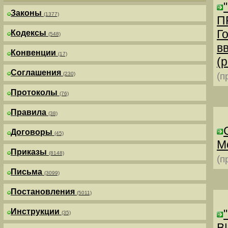
Законы
(1377)
П
Г
Кодексы
(548)
в
Конвенции
(17)
(р
Соглашения
(230)
(п
Протоколы
(76)
Правила
(38)
Договоры
(45)
М
Приказы
(8148)
(п
Письма
(3099)
Постановления
(5011)
Инструкции
(35)
В