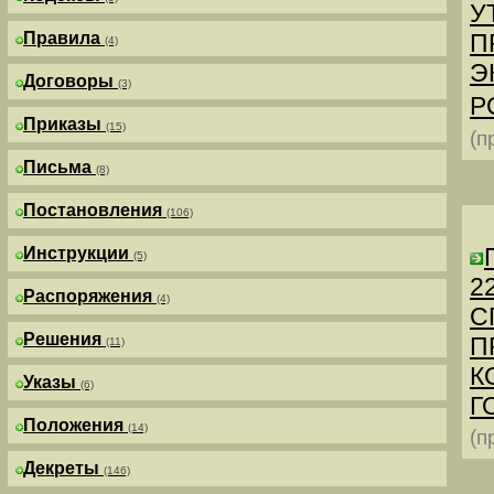
У
Правила
П
(4)
Э
Договоры
(3)
Р
Приказы
(15)
(п
Письма
(8)
Постановления
(106)
Инструкции
(5)
2
Распоряжения
(4)
С
Решения
П
(11)
К
Указы
(6)
Г
Положения
(14)
(п
Декреты
(146)