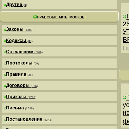
Другие
(3)
ПРАВОВЫЕ АКТЫ МОСКВЫ
25
Законы
У
(1389)
В
Кодексы
(83)
(п
Соглашения
(109)
Протоколы
(59)
Правила
(38)
Договоры
(216)
Приказы
(1264)
у
Письма
(1988)
н
Постановления
ф
(8342)