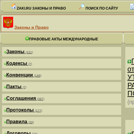
ZAKI.RU ЗАКОНЫ И ПРАВО
ПОИСК ПО САЙТУ
Законы и Право
ПРАВОВЫЕ АКТЫ МЕЖДУНАРОДНЫЕ
Законы
(151)
Кодексы
(7)
от
Конвенции
У
(146)
Р
Пакты
(7)
П
Соглашения
(397)
(п
Протоколы
(177)
Правила
(20)
Договоры
(74)