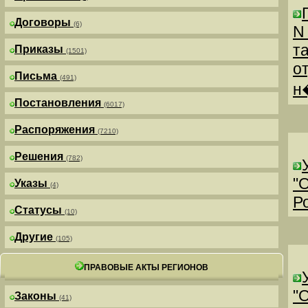
Договоры
(6)
N
т
Приказы
(1501)
о
Письма
(491)
н
Постановления
(6017)
Распоряжения
(7210)
Решения
(782)
"
Указы
(4)
Р
Статусы
(10)
Другие
(105)
ПРАВОВЫЕ АКТЫ РЕГИОНОВ
"
Законы
(41)