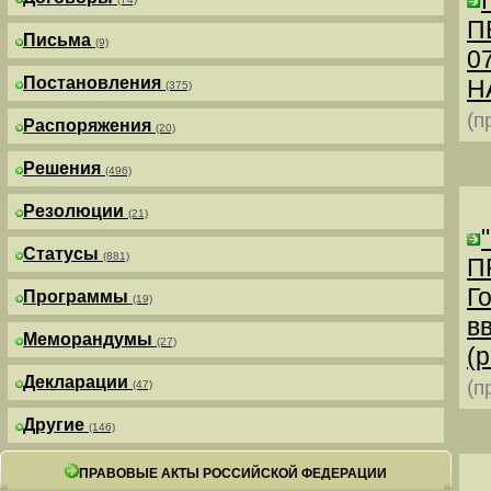
П
Письма
(9)
0
Постановления
Н
(375)
(п
Распоряжения
(20)
Решения
(496)
Резолюции
(21)
Статусы
(881)
П
Г
Программы
(19)
в
Меморандумы
(27)
(р
Декларации
(п
(47)
Другие
(146)
ПРАВОВЫЕ АКТЫ РОССИЙСКОЙ ФЕДЕРАЦИИ