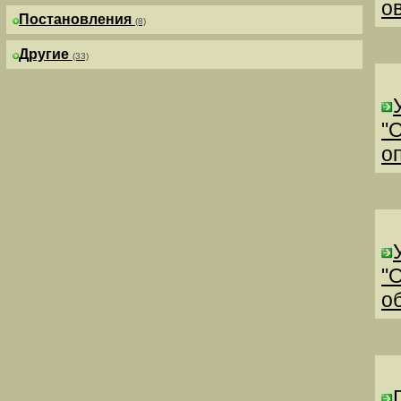
о
Постановления
(8)
Другие
(33)
"
о
"
о