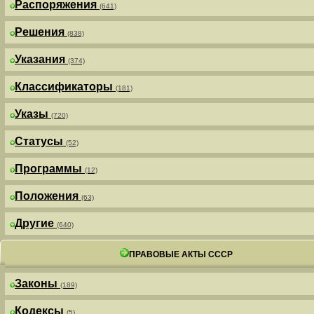
Распоряжения
(641)
Решения
(838)
Указания
(374)
Классификаторы
(181)
Указы
(720)
Статусы
(52)
Программы
(12)
Положения
(63)
Другие
(640)
ПРАВОВЫЕ АКТЫ СССР
Законы
(189)
Кодексы
(5)