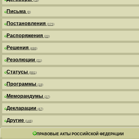
Письма
(9)
Постановления
(375)
Распоряжения
(20)
Решения
(496)
Резолюции
(21)
Статусы
(881)
Программы
(19)
Меморандумы
(27)
Декларации
(47)
Другие
(146)
ПРАВОВЫЕ АКТЫ РОССИЙСКОЙ ФЕДЕРАЦИИ