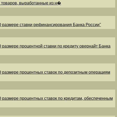
и товаров, выработанные из н�
"О размере ставки рефинансирования Банка России"
"О размере процентной ставки по кредиту овернайт Банка
"О размере процентных ставок по депозитным операциям
"О размере процентных ставок по кредитам, обеспеченным