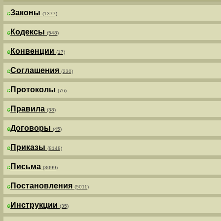
Законы
(1377)
Кодексы
(548)
Конвенции
(17)
Соглашения
(230)
Протоколы
(76)
Правила
(38)
Договоры
(45)
Приказы
(8148)
Письма
(3099)
Постановления
(5011)
Инструкции
(35)