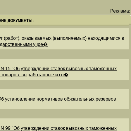
Реклама:
НИЕ ДОКУМЕНТЫ:
уг (работ), оказываемых (выполняемых) находящимися в
ударственными учре�
 N 15 "Об утверждении ставок вывозных таможенных
и товаров, выработанные из н�
"Об установлении нормативов обязательных резервов
 N 99 "Об утверждении ставок вывозных таможенных