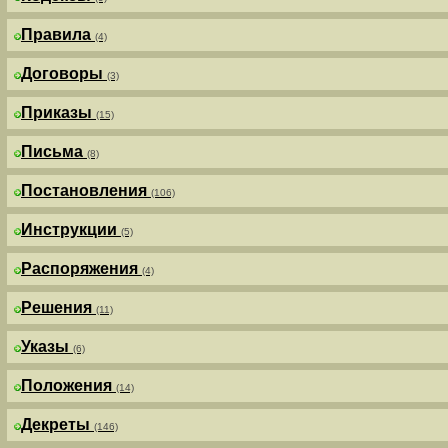
Правила
(4)
Договоры
(3)
Приказы
(15)
Письма
(8)
Постановления
(106)
Инструкции
(5)
Распоряжения
(4)
Решения
(11)
Указы
(6)
Положения
(14)
Декреты
(146)