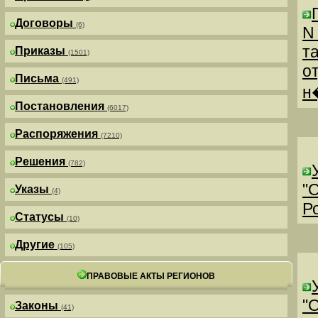
Договоры
(6)
N
т
Приказы
(1501)
о
Письма
(491)
н
Постановления
(6017)
Распоряжения
(7210)
Решения
(782)
"
Указы
(4)
Р
Статусы
(10)
Другие
(105)
ПРАВОВЫЕ АКТЫ РЕГИОНОВ
"
Законы
(41)