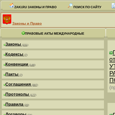
ZAKI.RU ЗАКОНЫ И ПРАВО
ПОИСК ПО САЙТУ
Законы и Право
ПРАВОВЫЕ АКТЫ МЕЖДУНАРОДНЫЕ
Законы
(151)
Кодексы
(7)
от
Конвенции
У
(146)
Р
Пакты
(7)
П
Соглашения
(397)
(п
Протоколы
(177)
Правила
(20)
Договоры
(74)