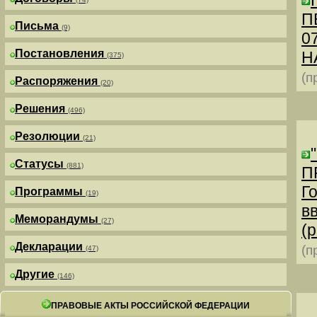
П
Письма
(9)
0
Постановления
Н
(375)
(п
Распоряжения
(20)
Решения
(496)
Резолюции
(21)
Статусы
(881)
П
Г
Программы
(19)
в
Меморандумы
(27)
(р
Декларации
(п
(47)
Другие
(146)
ПРАВОВЫЕ АКТЫ РОССИЙСКОЙ ФЕДЕРАЦИИ