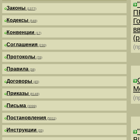
Законы
(1377)
П
Г
Кодексы
(548)
в
Конвенции
(17)
(р
Соглашения
(230)
(п
Протоколы
(76)
Правила
(38)
Договоры
(45)
М
Приказы
(8148)
(п
Письма
(3099)
Постановления
(5011)
Инструкции
(35)
В