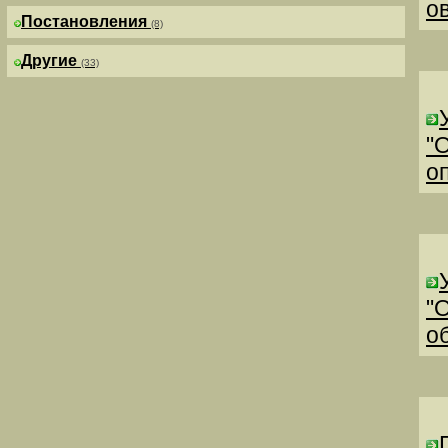
о
Постановления
(8)
Другие
(33)
"
о
"
о