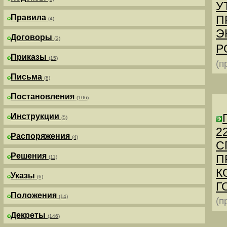
У
Правила
П
(4)
Э
Договоры
(3)
Р
Приказы
(15)
(п
Письма
(8)
Постановления
(106)
Инструкции
(5)
2
Распоряжения
(4)
С
Решения
П
(11)
К
Указы
(6)
Г
Положения
(14)
(п
Декреты
(146)