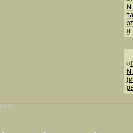
N
т
о
н
N
(
р
0.04 с