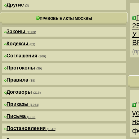
Другие
(3)
ПРАВОВЫЕ АКТЫ МОСКВЫ
25
Законы
У
(1389)
В
Кодексы
(83)
(п
Соглашения
(109)
Протоколы
(59)
Правила
(38)
Договоры
(216)
Приказы
(1264)
у
Письма
(1988)
н
Постановления
ф
(8342)