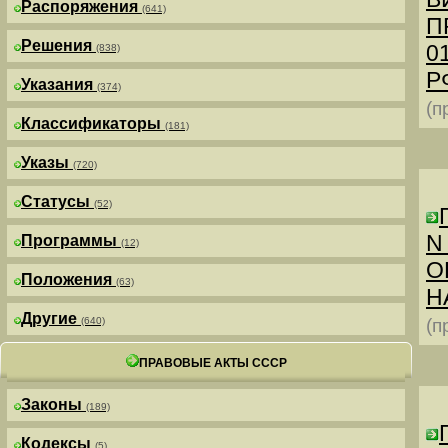
Распоряжения
(641)
П
Решения
0
(838)
РФ
Указания
(374)
(п
Классификаторы
(181)
Указы
(720)
Статусы
(52)
N
Программы
(12)
О
Положения
(63)
Н
Другие
(640)
(п
ПРАВОВЫЕ АКТЫ СССР
Законы
(189)
Кодексы
(5)