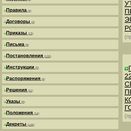
У
Правила
П
(4)
Э
Договоры
(3)
Р
Приказы
(15)
(п
Письма
(8)
Постановления
(106)
Инструкции
(5)
2
Распоряжения
(4)
С
Решения
П
(11)
К
Указы
(6)
Г
Положения
(14)
(п
Декреты
(146)