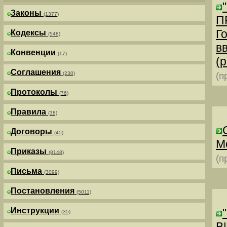
Законы
(1377)
П
Г
Кодексы
(548)
в
Конвенции
(17)
(р
Соглашения
(230)
(п
Протоколы
(76)
Правила
(38)
Договоры
(45)
М
Приказы
(8148)
(п
Письма
(3099)
Постановления
(5011)
Инструкции
(35)
В