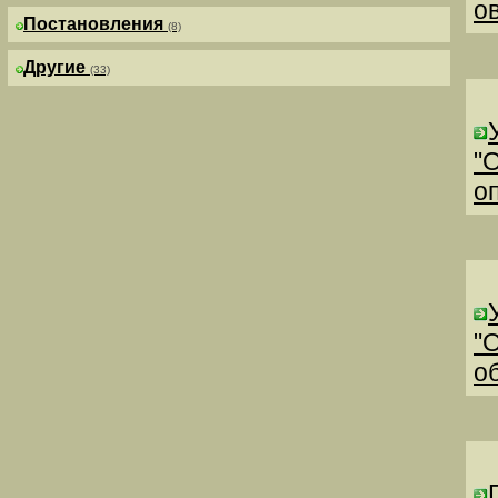
о
Постановления
(8)
Другие
(33)
"
о
"
о