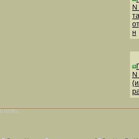
N
т
о
н
N
(
р
0.0238 с