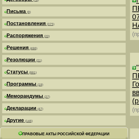
П
Письма
(9)
0
Постановления
Н
(375)
(п
Распоряжения
(20)
Решения
(496)
Резолюции
(21)
Статусы
(881)
П
Г
Программы
(19)
в
Меморандумы
(27)
(р
Декларации
(п
(47)
Другие
(146)
ПРАВОВЫЕ АКТЫ РОССИЙСКОЙ ФЕДЕРАЦИИ