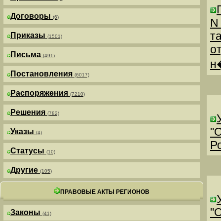
Договоры
(6)
N
т
Приказы
(1501)
о
Письма
(491)
н
Постановления
(6017)
Распоряжения
(7210)
Решения
(782)
"
Указы
(4)
Р
Статусы
(10)
Другие
(105)
ПРАВОВЫЕ АКТЫ РЕГИОНОВ
"
Законы
(41)