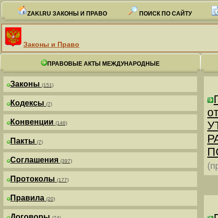
ZAKI.RU ЗАКОНЫ И ПРАВО
ПОИСК ПО САЙТУ
Законы и Право
ПРАВОВЫЕ АКТЫ МЕЖДУНАРОДНЫЕ
Законы
(151)
Кодексы
(7)
от
Конвенции
У
(146)
Р
Пакты
(7)
П
Соглашения
(397)
(п
Протоколы
(177)
Правила
(20)
Договоры
(74)