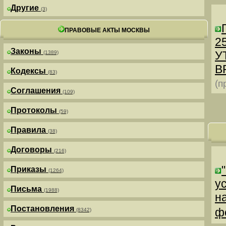
Другие
(3)
ПРАВОВЫЕ АКТЫ МОСКВЫ
25
Законы
У
(1389)
В
Кодексы
(83)
(п
Соглашения
(109)
Протоколы
(59)
Правила
(38)
Договоры
(216)
Приказы
(1264)
у
Письма
(1988)
н
Постановления
ф
(8342)