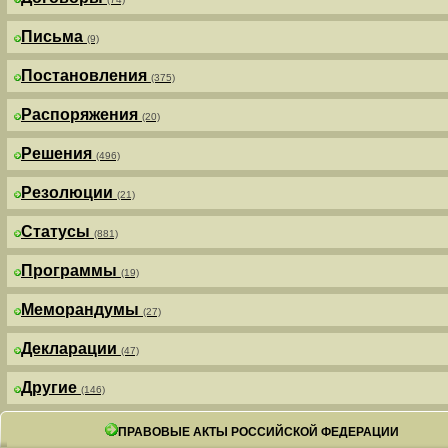
Письма
(9)
Постановления
(375)
Распоряжения
(20)
Решения
(496)
Резолюции
(21)
Статусы
(881)
Программы
(19)
Меморандумы
(27)
Декларации
(47)
Другие
(146)
ПРАВОВЫЕ АКТЫ РОССИЙСКОЙ ФЕДЕРАЦИИ