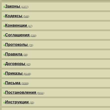
Законы
(1377)
Кодексы
(548)
Конвенции
(17)
Соглашения
(230)
Протоколы
(76)
Правила
(38)
Договоры
(45)
Приказы
(8148)
Письма
(3099)
Постановления
(5011)
Инструкции
(35)