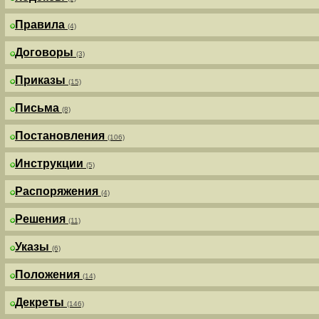
Правила
(4)
Договоры
(3)
Приказы
(15)
Письма
(8)
Постановления
(106)
Инструкции
(5)
Распоряжения
(4)
Решения
(11)
Указы
(6)
Положения
(14)
Декреты
(146)