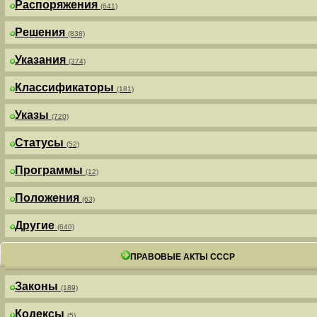
Распоряжения
(641)
Решения
(838)
Указания
(374)
Классификаторы
(181)
Указы
(720)
Статусы
(52)
Программы
(12)
Положения
(63)
Другие
(640)
ПРАВОВЫЕ АКТЫ СССР
Законы
(189)
Кодексы
(5)