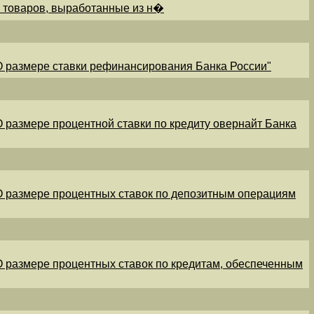
и товаров, выработанные из н�
"О размере ставки рефинансирования Банка России"
"О размере процентной ставки по кредиту овернайт Банка
"О размере процентных ставок по депозитным операциям
"О размере процентных ставок по кредитам, обеспеченным