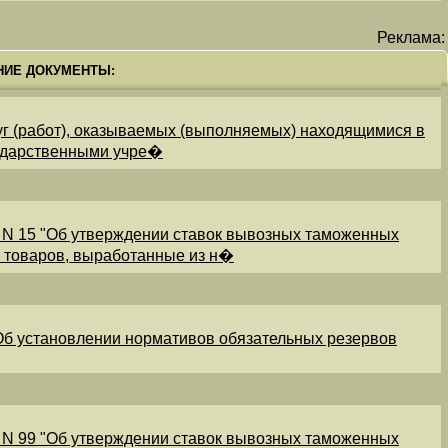
Реклама:
НИЕ ДОКУМЕНТЫ:
уг (работ), оказываемых (выполняемых) находящимися в
ударственными учре�
 N 15 "Об утверждении ставок вывозных таможенных
и товаров, выработанные из н�
"Об установлении нормативов обязательных резервов
 N 99 "Об утверждении ставок вывозных таможенных