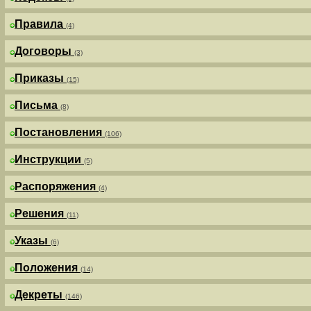
Правила
(4)
Договоры
(3)
Приказы
(15)
Письма
(8)
Постановления
(106)
Инструкции
(5)
Распоряжения
(4)
Решения
(11)
Указы
(6)
Положения
(14)
Декреты
(146)