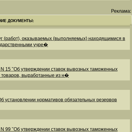
Реклама:
НИЕ ДОКУМЕНТЫ:
уг (работ), оказываемых (выполняемых) находящимися в
ударственными учре�
 N 15 "Об утверждении ставок вывозных таможенных
и товаров, выработанные из н�
"Об установлении нормативов обязательных резервов
 N 99 "Об утверждении ставок вывозных таможенных