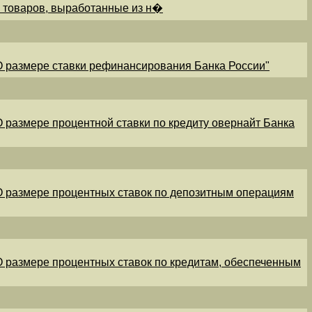
и товаров, выработанные из н�
"О размере ставки рефинансирования Банка России"
"О размере процентной ставки по кредиту овернайт Банка
"О размере процентных ставок по депозитным операциям
"О размере процентных ставок по кредитам, обеспеченным