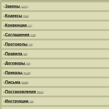
Законы
(1377)
Кодексы
(548)
Конвенции
(17)
Соглашения
(230)
Протоколы
(76)
Правила
(38)
Договоры
(45)
Приказы
(8148)
Письма
(3099)
Постановления
(5011)
Инструкции
(35)