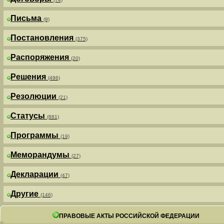
Письма
(9)
Постановления
(375)
Распоряжения
(20)
Решения
(496)
Резолюции
(21)
Статусы
(881)
Программы
(19)
Меморандумы
(27)
Декларации
(47)
Другие
(146)
ПРАВОВЫЕ АКТЫ РОССИЙСКОЙ ФЕДЕРАЦИИ