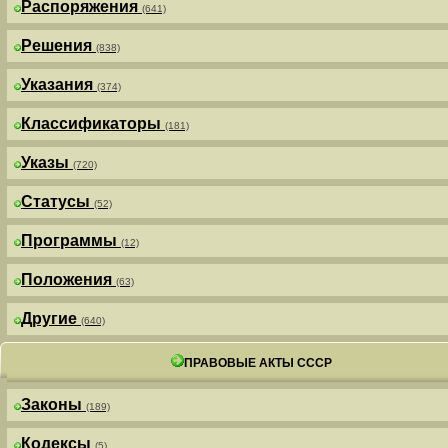
Распоряжения
(641)
Решения
(838)
Указания
(374)
Классификаторы
(181)
Указы
(720)
Статусы
(52)
Программы
(12)
Положения
(63)
Другие
(640)
ПРАВОВЫЕ АКТЫ СССР
Законы
(189)
Кодексы
(5)