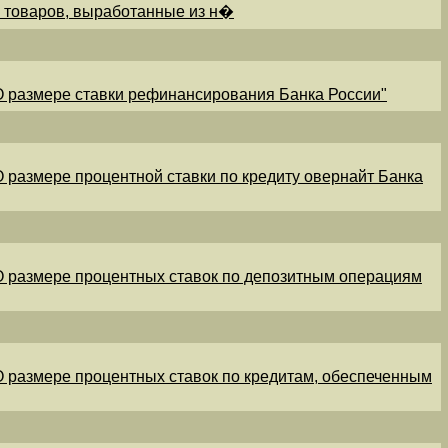
и товаров, выработанные из н�
"О размере ставки рефинансирования Банка России"
"О размере процентной ставки по кредиту овернайт Банка
"О размере процентных ставок по депозитным операциям
"О размере процентных ставок по кредитам, обеспеченным