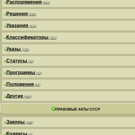
Распоряжения
(641)
Решения
(838)
Указания
(374)
Классификаторы
(181)
Указы
(720)
Статусы
(52)
Программы
(12)
Положения
(63)
Другие
(640)
ПРАВОВЫЕ АКТЫ СССР
Законы
(189)
Кодексы
(5)