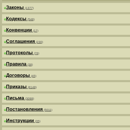
Законы
(1377)
Кодексы
(548)
Конвенции
(17)
Соглашения
(230)
Протоколы
(76)
Правила
(38)
Договоры
(45)
Приказы
(8148)
Письма
(3099)
Постановления
(5011)
Инструкции
(35)