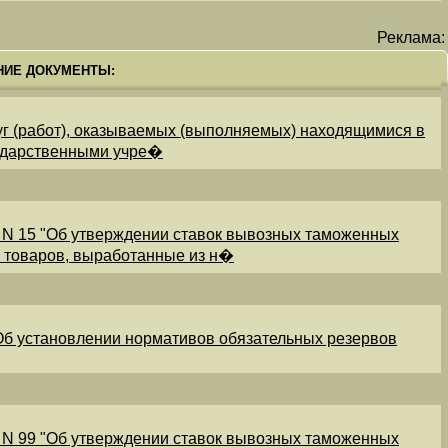
Реклама:
НИЕ ДОКУМЕНТЫ:
уг (работ), оказываемых (выполняемых) находящимися в
ударственными учре�
 N 15 "Об утверждении ставок вывозных таможенных
и товаров, выработанные из н�
"Об установлении нормативов обязательных резервов
 N 99 "Об утверждении ставок вывозных таможенных