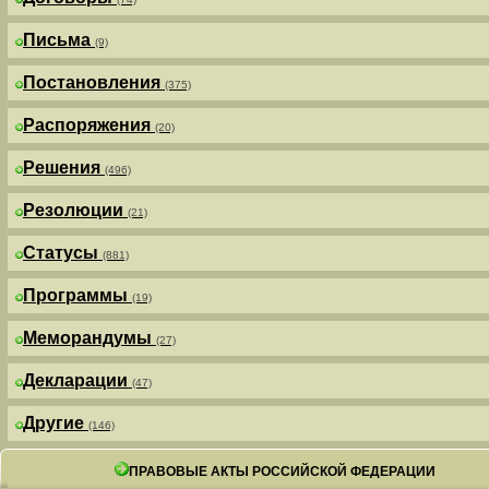
Письма
(9)
Постановления
(375)
Распоряжения
(20)
Решения
(496)
Резолюции
(21)
Статусы
(881)
Программы
(19)
Меморандумы
(27)
Декларации
(47)
Другие
(146)
ПРАВОВЫЕ АКТЫ РОССИЙСКОЙ ФЕДЕРАЦИИ