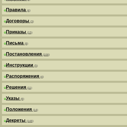
Правила
(4)
Договоры
(3)
Приказы
(15)
Письма
(8)
Постановления
(106)
Инструкции
(5)
Распоряжения
(4)
Решения
(11)
Указы
(6)
Положения
(14)
Декреты
(146)