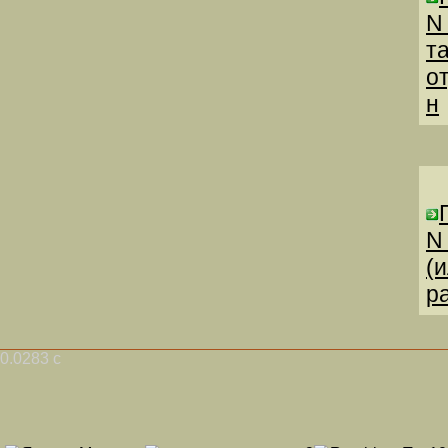
N
т
о
н
N
(
р
0.0283 с