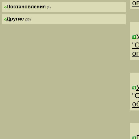
о
Постановления
(8)
Другие
(33)
"
о
"
о