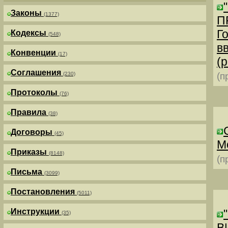
Законы
(1377)
П
Г
Кодексы
(548)
в
Конвенции
(17)
(р
Соглашения
(230)
(п
Протоколы
(76)
Правила
(38)
Договоры
(45)
М
Приказы
(8148)
(п
Письма
(3099)
Постановления
(5011)
Инструкции
(35)
В