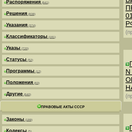
Распоряжения
(641)
П
Решения
0
(838)
РФ
Указания
(374)
(п
Классификаторы
(181)
Указы
(720)
Статусы
(52)
N
Программы
(12)
О
Положения
(63)
Н
Другие
(640)
(п
ПРАВОВЫЕ АКТЫ СССР
Законы
(189)
Кодексы
(5)