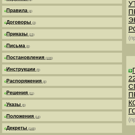
У
Правила
П
(4)
Э
Договоры
(3)
Р
Приказы
(15)
(п
Письма
(8)
Постановления
(106)
Инструкции
(5)
2
Распоряжения
(4)
С
Решения
П
(11)
К
Указы
(6)
Г
Положения
(14)
(п
Декреты
(146)