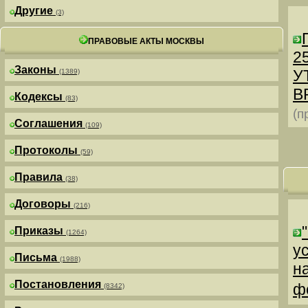
Другие
(3)
ПРАВОВЫЕ АКТЫ МОСКВЫ
25
Законы
У
(1389)
В
Кодексы
(83)
(п
Соглашения
(109)
Протоколы
(59)
Правила
(38)
Договоры
(216)
Приказы
(1264)
у
Письма
(1988)
н
Постановления
ф
(8342)