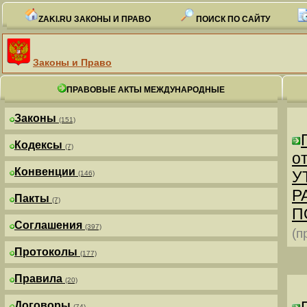
ZAKI.RU ЗАКОНЫ И ПРАВО
ПОИСК ПО САЙТУ
Законы и Право
ПРАВОВЫЕ АКТЫ МЕЖДУНАРОДНЫЕ
Законы
(151)
Кодексы
(7)
от
Конвенции
У
(146)
Р
Пакты
(7)
П
Соглашения
(397)
(п
Протоколы
(177)
Правила
(20)
Договоры
(74)