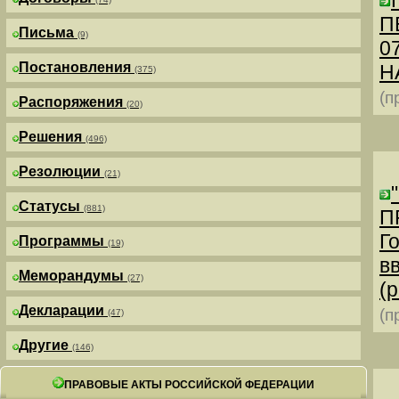
П
Письма
(9)
0
Постановления
Н
(375)
(п
Распоряжения
(20)
Решения
(496)
Резолюции
(21)
Статусы
(881)
П
Г
Программы
(19)
в
Меморандумы
(27)
(р
Декларации
(п
(47)
Другие
(146)
ПРАВОВЫЕ АКТЫ РОССИЙСКОЙ ФЕДЕРАЦИИ