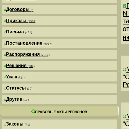
Договоры
(6)
N
т
Приказы
(1501)
о
Письма
(491)
н
Постановления
(6017)
Распоряжения
(7210)
Решения
(782)
"
Указы
(4)
Р
Статусы
(10)
Другие
(105)
ПРАВОВЫЕ АКТЫ РЕГИОНОВ
"
Законы
(41)