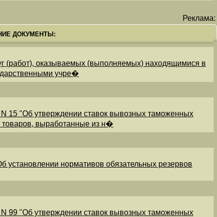
Реклама:
НИЕ ДОКУМЕНТЫ:
уг (работ), оказываемых (выполняемых) находящимися в
ударственными учре�
 N 15 "Об утверждении ставок вывозных таможенных
и товаров, выработанные из н�
"Об установлении нормативов обязательных резервов
 N 99 "Об утверждении ставок вывозных таможенных