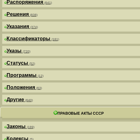
Распоряжения
(641)
Решения
(838)
Указания
(374)
Классификаторы
(181)
Указы
(720)
Статусы
(52)
Программы
(12)
Положения
(63)
Другие
(640)
ПРАВОВЫЕ АКТЫ СССР
Законы
(189)
Кодексы
(5)