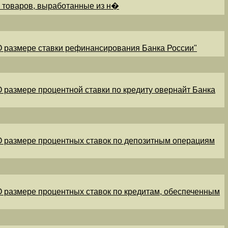
и товаров, выработанные из н�
"О размере ставки рефинансирования Банка России"
"О размере процентной ставки по кредиту овернайт Банка
"О размере процентных ставок по депозитным операциям
"О размере процентных ставок по кредитам, обеспеченным