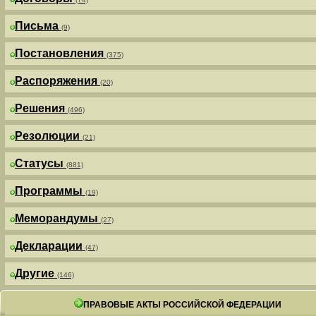
Письма
(9)
Постановления
(375)
Распоряжения
(20)
Решения
(496)
Резолюции
(21)
Статусы
(881)
Программы
(19)
Меморандумы
(27)
Декларации
(47)
Другие
(146)
ПРАВОВЫЕ АКТЫ РОССИЙСКОЙ ФЕДЕРАЦИИ