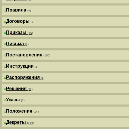
Правила
(4)
Договоры
(3)
Приказы
(15)
Письма
(8)
Постановления
(106)
Инструкции
(5)
Распоряжения
(4)
Решения
(11)
Указы
(6)
Положения
(14)
Декреты
(146)