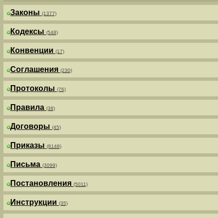
Законы
(1377)
Кодексы
(548)
Конвенции
(17)
Соглашения
(230)
Протоколы
(76)
Правила
(38)
Договоры
(45)
Приказы
(8148)
Письма
(3099)
Постановления
(5011)
Инструкции
(35)