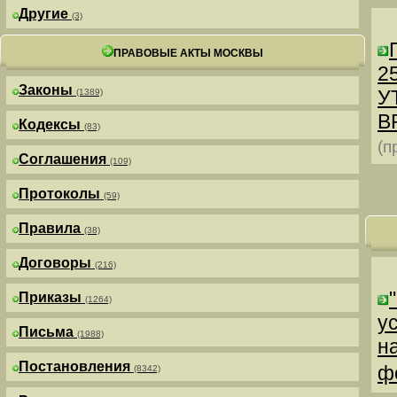
Другие
(3)
ПРАВОВЫЕ АКТЫ МОСКВЫ
25
Законы
У
(1389)
В
Кодексы
(83)
(п
Соглашения
(109)
Протоколы
(59)
Правила
(38)
Договоры
(216)
Приказы
(1264)
у
Письма
(1988)
н
Постановления
ф
(8342)