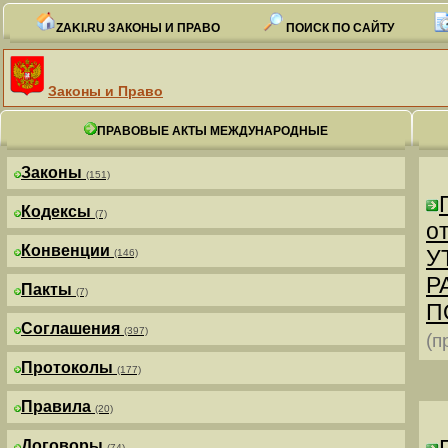
ZAKI.RU ЗАКОНЫ И ПРАВО
ПОИСК ПО САЙТУ
Законы и Право
ПРАВОВЫЕ АКТЫ МЕЖДУНАРОДНЫЕ
Законы
(151)
Кодексы
(7)
от
Конвенции
У
(146)
Р
Пакты
(7)
П
Соглашения
(397)
(п
Протоколы
(177)
Правила
(20)
Договоры
(74)