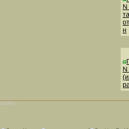
N
т
о
н
N
(
р
0.0261 с