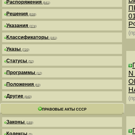
Распоряжения
(641)
П
Решения
0
(838)
РФ
Указания
(374)
(п
Классификаторы
(181)
Указы
(720)
Статусы
(52)
N
Программы
(12)
О
Положения
(63)
Н
Другие
(640)
(п
ПРАВОВЫЕ АКТЫ СССР
Законы
(189)
Кодексы
(5)