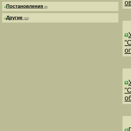
о
Постановления
(8)
Другие
(33)
"
о
"
о