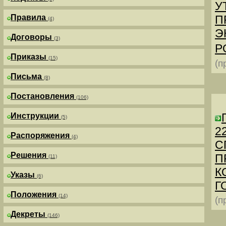
У
Правила
П
(4)
Э
Договоры
(3)
Р
Приказы
(15)
(п
Письма
(8)
Постановления
(106)
Инструкции
(5)
2
Распоряжения
(4)
С
Решения
П
(11)
К
Указы
(6)
Г
Положения
(14)
(п
Декреты
(146)