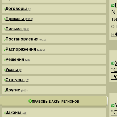
Договоры
(6)
N
т
Приказы
(1501)
о
Письма
(491)
н
Постановления
(6017)
Распоряжения
(7210)
Решения
(782)
"
Указы
(4)
Р
Статусы
(10)
Другие
(105)
ПРАВОВЫЕ АКТЫ РЕГИОНОВ
"
Законы
(41)