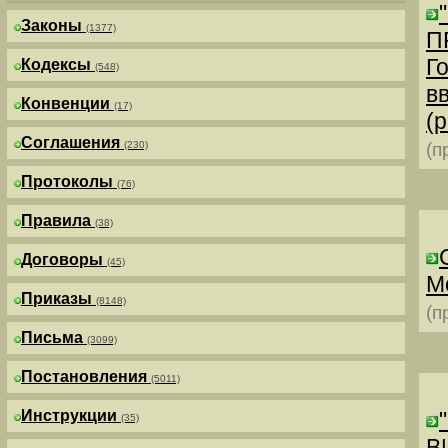
Законы
(1377)
П
Г
Кодексы
(548)
в
Конвенции
(17)
(р
Соглашения
(230)
(п
Протоколы
(76)
Правила
(38)
Договоры
(45)
М
Приказы
(8148)
(п
Письма
(3099)
Постановления
(5011)
Инструкции
(35)
В