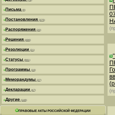
П
Письма
(9)
0
Постановления
Н
(375)
(п
Распоряжения
(20)
Решения
(496)
Резолюции
(21)
Статусы
(881)
П
Г
Программы
(19)
в
Меморандумы
(27)
(р
Декларации
(п
(47)
Другие
(146)
ПРАВОВЫЕ АКТЫ РОССИЙСКОЙ ФЕДЕРАЦИИ