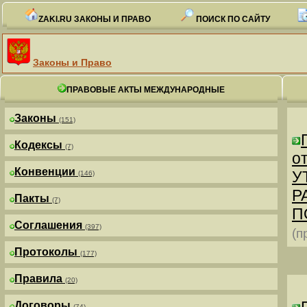
ZAKI.RU ЗАКОНЫ И ПРАВО
ПОИСК ПО САЙТУ
Законы и Право
ПРАВОВЫЕ АКТЫ МЕЖДУНАРОДНЫЕ
Законы
(151)
Кодексы
(7)
от
Конвенции
У
(146)
Р
Пакты
(7)
П
Соглашения
(397)
(п
Протоколы
(177)
Правила
(20)
Договоры
(74)