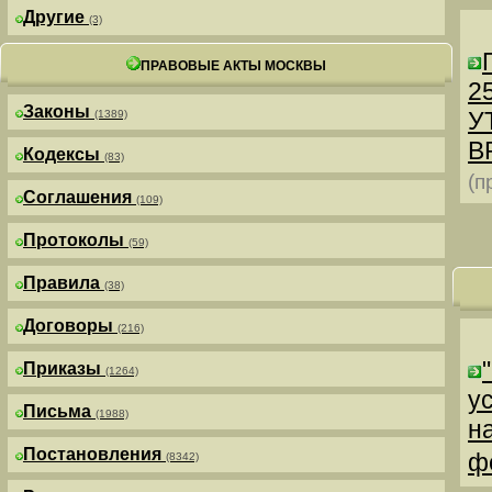
Другие
(3)
ПРАВОВЫЕ АКТЫ МОСКВЫ
25
Законы
У
(1389)
В
Кодексы
(83)
(п
Соглашения
(109)
Протоколы
(59)
Правила
(38)
Договоры
(216)
Приказы
(1264)
у
Письма
(1988)
н
Постановления
ф
(8342)