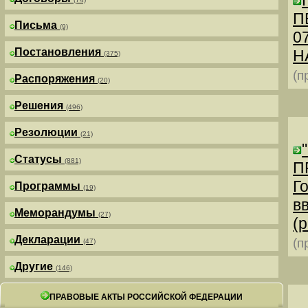
П
Письма
(9)
0
Постановления
Н
(375)
(п
Распоряжения
(20)
Решения
(496)
Резолюции
(21)
Статусы
(881)
П
Г
Программы
(19)
в
Меморандумы
(27)
(р
Декларации
(п
(47)
Другие
(146)
ПРАВОВЫЕ АКТЫ РОССИЙСКОЙ ФЕДЕРАЦИИ