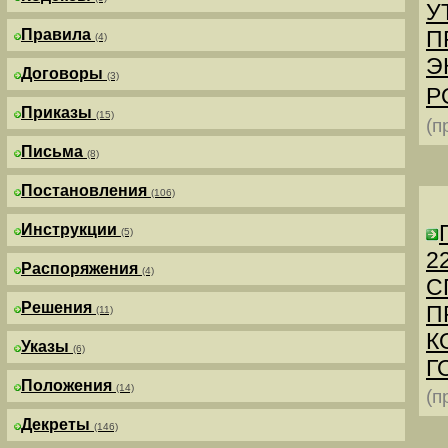
У
Правила
П
(4)
Э
Договоры
(3)
Р
Приказы
(15)
(п
Письма
(8)
Постановления
(106)
Инструкции
(5)
2
Распоряжения
(4)
С
Решения
П
(11)
К
Указы
(6)
Г
Положения
(14)
(п
Декреты
(146)