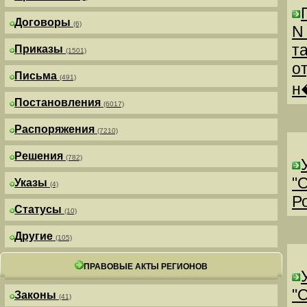
Договоры
(6)
N
т
Приказы
(1501)
о
Письма
(491)
н
Постановления
(6017)
Распоряжения
(7210)
Решения
(782)
"
Указы
(4)
Р
Статусы
(10)
Другие
(105)
ПРАВОВЫЕ АКТЫ РЕГИОНОВ
"
Законы
(41)