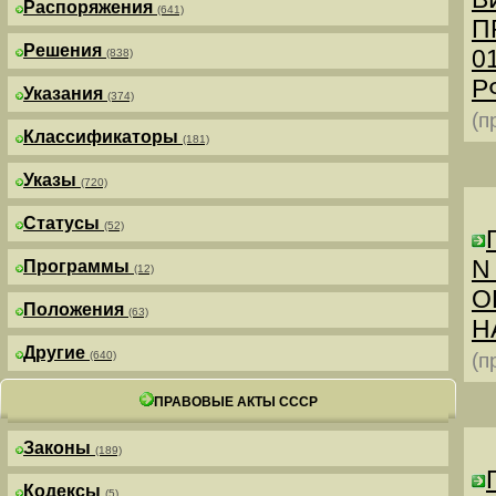
Распоряжения
(641)
П
Решения
0
(838)
РФ
Указания
(374)
(п
Классификаторы
(181)
Указы
(720)
Статусы
(52)
N
Программы
(12)
О
Положения
(63)
Н
Другие
(640)
(п
ПРАВОВЫЕ АКТЫ СССР
Законы
(189)
Кодексы
(5)