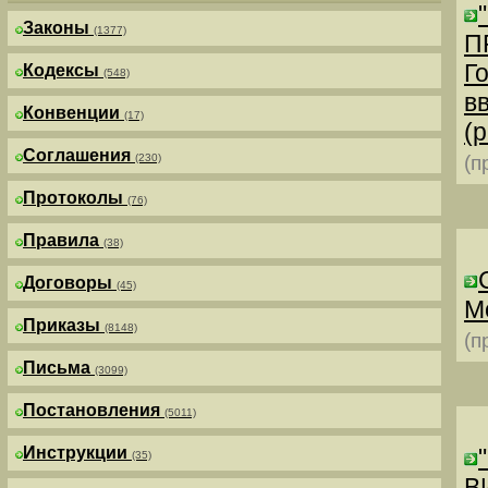
Законы
(1377)
П
Г
Кодексы
(548)
в
Конвенции
(17)
(р
Соглашения
(230)
(п
Протоколы
(76)
Правила
(38)
Договоры
(45)
М
Приказы
(8148)
(п
Письма
(3099)
Постановления
(5011)
Инструкции
(35)
В