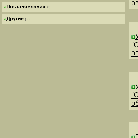
о
Постановления
(8)
Другие
(33)
"
о
"
о