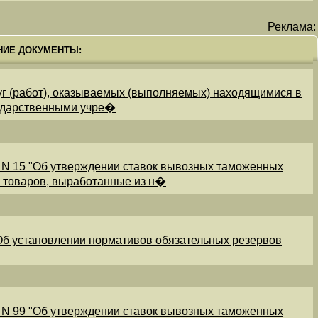
Реклама:
НИЕ ДОКУМЕНТЫ:
уг (работ), оказываемых (выполняемых) находящимися в
ударственными учре�
 N 15 "Об утверждении ставок вывозных таможенных
и товаров, выработанные из н�
"Об установлении нормативов обязательных резервов
 N 99 "Об утверждении ставок вывозных таможенных