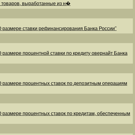
и товаров, выработанные из н�
"О размере ставки рефинансирования Банка России"
"О размере процентной ставки по кредиту овернайт Банка
"О размере процентных ставок по депозитным операциям
"О размере процентных ставок по кредитам, обеспеченным