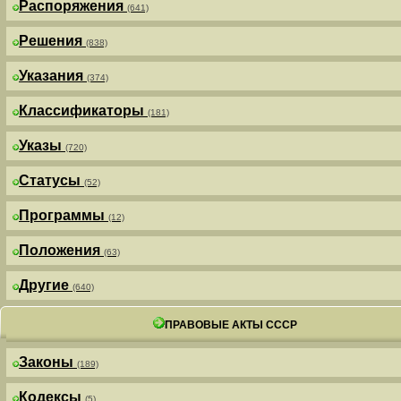
Распоряжения
(641)
Решения
(838)
Указания
(374)
Классификаторы
(181)
Указы
(720)
Статусы
(52)
Программы
(12)
Положения
(63)
Другие
(640)
ПРАВОВЫЕ АКТЫ СССР
Законы
(189)
Кодексы
(5)