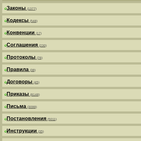
Законы
(1377)
Кодексы
(548)
Конвенции
(17)
Соглашения
(230)
Протоколы
(76)
Правила
(38)
Договоры
(45)
Приказы
(8148)
Письма
(3099)
Постановления
(5011)
Инструкции
(35)