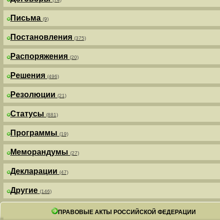
Письма
(9)
Постановления
(375)
Распоряжения
(20)
Решения
(496)
Резолюции
(21)
Статусы
(881)
Программы
(19)
Меморандумы
(27)
Декларации
(47)
Другие
(146)
ПРАВОВЫЕ АКТЫ РОССИЙСКОЙ ФЕДЕРАЦИИ