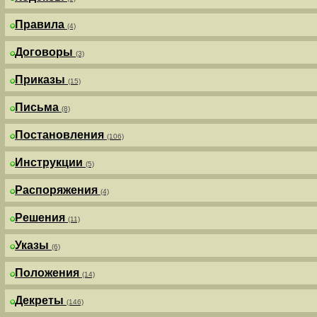
Правила
(4)
Договоры
(3)
Приказы
(15)
Письма
(8)
Постановления
(106)
Инструкции
(5)
Распоряжения
(4)
Решения
(11)
Указы
(6)
Положения
(14)
Декреты
(146)