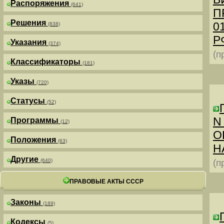
Распоряжения
(641)
П
Решения
0
(838)
РФ
Указания
(374)
(п
Классификаторы
(181)
Указы
(720)
Статусы
(52)
N
Программы
(12)
О
Положения
(63)
Н
Другие
(640)
(п
ПРАВОВЫЕ АКТЫ СССР
Законы
(189)
Кодексы
(5)