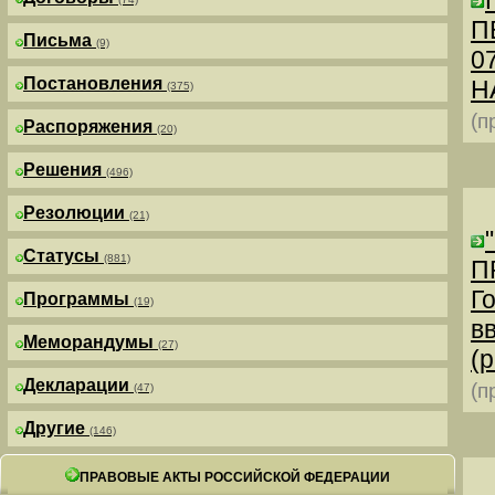
П
Письма
(9)
0
Постановления
Н
(375)
(п
Распоряжения
(20)
Решения
(496)
Резолюции
(21)
Статусы
(881)
П
Г
Программы
(19)
в
Меморандумы
(27)
(р
Декларации
(п
(47)
Другие
(146)
ПРАВОВЫЕ АКТЫ РОССИЙСКОЙ ФЕДЕРАЦИИ