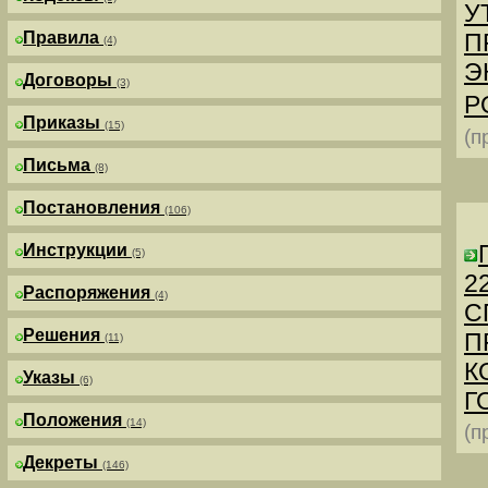
У
Правила
П
(4)
Э
Договоры
(3)
Р
Приказы
(15)
(п
Письма
(8)
Постановления
(106)
Инструкции
(5)
2
Распоряжения
(4)
С
Решения
П
(11)
К
Указы
(6)
Г
Положения
(14)
(п
Декреты
(146)