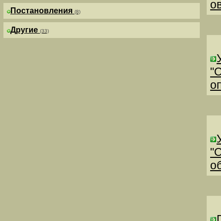
о
Постановления
(8)
Другие
(33)
"
о
"
о