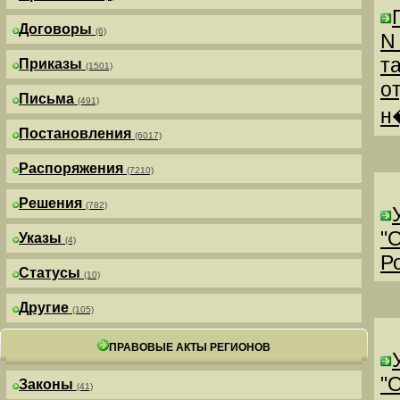
Договоры
(6)
N
т
Приказы
(1501)
о
Письма
(491)
н
Постановления
(6017)
Распоряжения
(7210)
Решения
(782)
"
Указы
(4)
Р
Статусы
(10)
Другие
(105)
ПРАВОВЫЕ АКТЫ РЕГИОНОВ
"
Законы
(41)