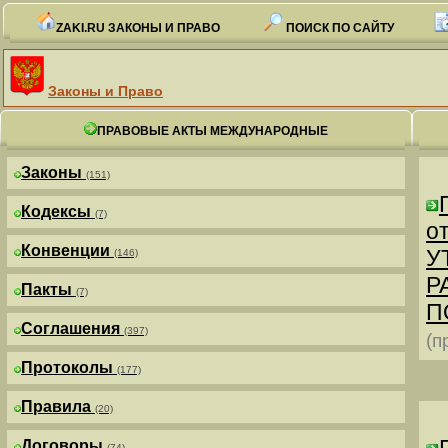
ZAKI.RU ЗАКОНЫ И ПРАВО
ПОИСК ПО САЙТУ
Законы и Право
ПРАВОВЫЕ АКТЫ МЕЖДУНАРОДНЫЕ
Законы
(151)
Кодексы
(7)
от
Конвенции
У
(146)
Р
Пакты
(7)
П
Соглашения
(397)
(п
Протоколы
(177)
Правила
(20)
Договоры
(74)