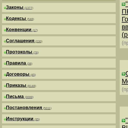
Законы
(1377)
П
Г
Кодексы
(548)
в
Конвенции
(17)
(р
Соглашения
(230)
(п
Протоколы
(76)
Правила
(38)
Договоры
(45)
М
Приказы
(8148)
(п
Письма
(3099)
Постановления
(5011)
Инструкции
(35)
В