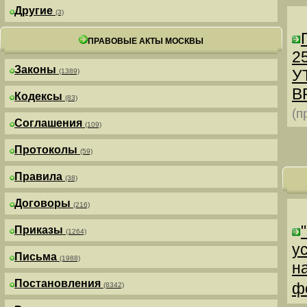
Другие
(3)
ПРАВОВЫЕ АКТЫ МОСКВЫ
25
Законы
У
(1389)
В
Кодексы
(83)
(п
Соглашения
(109)
Протоколы
(59)
Правила
(38)
Договоры
(216)
Приказы
(1264)
у
Письма
(1988)
н
Постановления
ф
(8342)