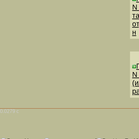
N
т
о
н
N
(
р
0.0279 с