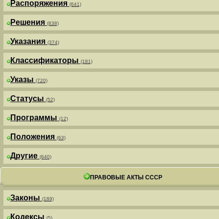
Распоряжения
(641)
Решения
(838)
Указания
(374)
Классификаторы
(181)
Указы
(720)
Статусы
(52)
Программы
(12)
Положения
(63)
Другие
(640)
ПРАВОВЫЕ АКТЫ СССР
Законы
(189)
Кодексы
(5)