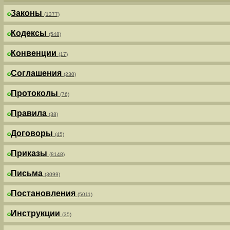
Законы
(1377)
Кодексы
(548)
Конвенции
(17)
Соглашения
(230)
Протоколы
(76)
Правила
(38)
Договоры
(45)
Приказы
(8148)
Письма
(3099)
Постановления
(5011)
Инструкции
(35)