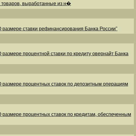
и товаров, выработанные из н�
"О размере ставки рефинансирования Банка России"
"О размере процентной ставки по кредиту овернайт Банка
"О размере процентных ставок по депозитным операциям
"О размере процентных ставок по кредитам, обеспеченным