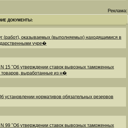
Реклама:
НИЕ ДОКУМЕНТЫ:
уг (работ), оказываемых (выполняемых) находящимися в
ударственными учре�
 N 15 "Об утверждении ставок вывозных таможенных
и товаров, выработанные из н�
"Об установлении нормативов обязательных резервов
 N 99 "Об утверждении ставок вывозных таможенных