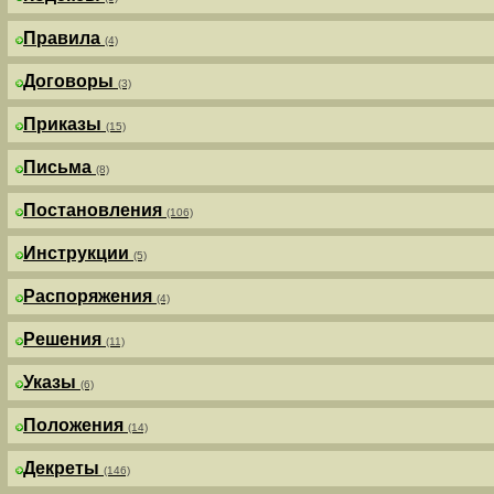
Правила
(4)
Договоры
(3)
Приказы
(15)
Письма
(8)
Постановления
(106)
Инструкции
(5)
Распоряжения
(4)
Решения
(11)
Указы
(6)
Положения
(14)
Декреты
(146)