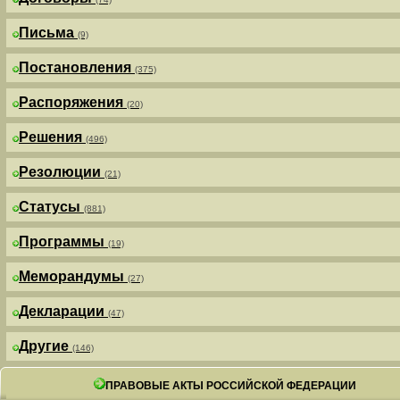
Письма
(9)
Постановления
(375)
Распоряжения
(20)
Решения
(496)
Резолюции
(21)
Статусы
(881)
Программы
(19)
Меморандумы
(27)
Декларации
(47)
Другие
(146)
ПРАВОВЫЕ АКТЫ РОССИЙСКОЙ ФЕДЕРАЦИИ