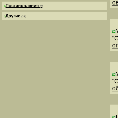
о
Постановления
(8)
Другие
(33)
"
о
"
о