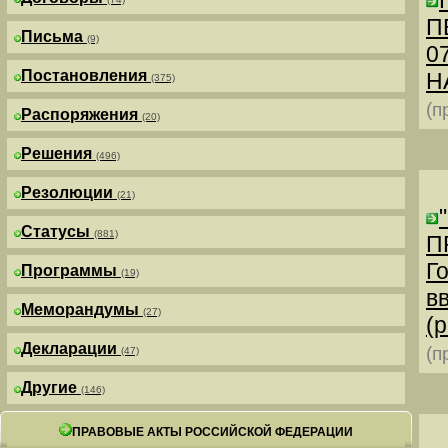
П
Письма
(9)
0
Постановления
Н
(375)
(п
Распоряжения
(20)
Решения
(496)
Резолюции
(21)
Статусы
(881)
П
Г
Программы
(19)
в
Меморандумы
(27)
(р
Декларации
(п
(47)
Другие
(146)
ПРАВОВЫЕ АКТЫ РОССИЙСКОЙ ФЕДЕРАЦИИ