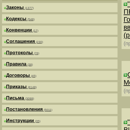
Законы
(1377)
П
Г
Кодексы
(548)
в
Конвенции
(17)
(р
Соглашения
(230)
(п
Протоколы
(76)
Правила
(38)
Договоры
(45)
М
Приказы
(8148)
(п
Письма
(3099)
Постановления
(5011)
Инструкции
(35)
В