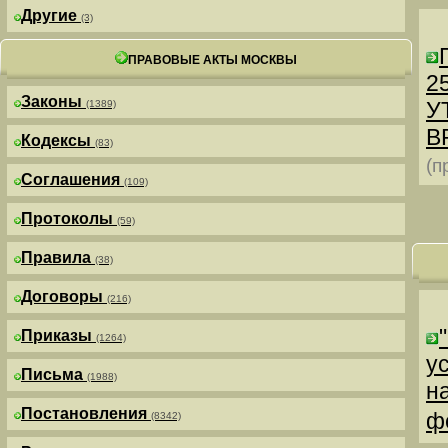
Другие
(3)
ПРАВОВЫЕ АКТЫ МОСКВЫ
25
Законы
У
(1389)
В
Кодексы
(83)
(п
Соглашения
(109)
Протоколы
(59)
Правила
(38)
Договоры
(216)
Приказы
(1264)
у
Письма
(1988)
н
Постановления
ф
(8342)