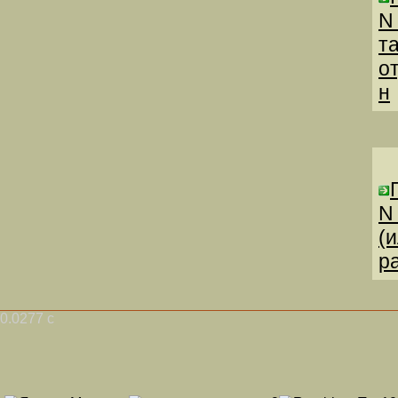
N
т
о
н
N
(
р
0.0277 с