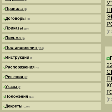
У
Правила
П
(4)
Э
Договоры
(3)
Р
Приказы
(15)
(п
Письма
(8)
Постановления
(106)
Инструкции
(5)
2
Распоряжения
(4)
С
Решения
П
(11)
К
Указы
(6)
Г
Положения
(14)
(п
Декреты
(146)