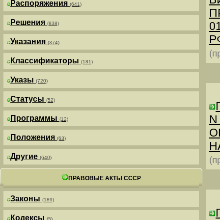
Распоряжения
(641)
П
Решения
0
(838)
РФ
Указания
(374)
(п
Классификаторы
(181)
Указы
(720)
Статусы
(52)
N
Программы
(12)
О
Положения
(63)
Н
Другие
(640)
(п
ПРАВОВЫЕ АКТЫ СССР
Законы
(189)
Кодексы
(5)