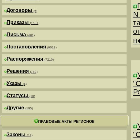
Договоры
(6)
N
т
Приказы
(1501)
о
Письма
(491)
н
Постановления
(6017)
Распоряжения
(7210)
Решения
(782)
"
Указы
(4)
Р
Статусы
(10)
Другие
(105)
ПРАВОВЫЕ АКТЫ РЕГИОНОВ
"
Законы
(41)