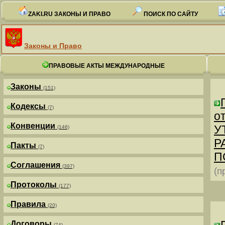
ZAKI.RU ЗАКОНЫ И ПРАВО
ПОИСК ПО САЙТУ
Законы и Право
ПРАВОВЫЕ АКТЫ МЕЖДУНАРОДНЫЕ
Законы
(151)
Кодексы
(7)
от
Конвенции
У
(146)
Р
Пакты
(7)
П
Соглашения
(397)
(п
Протоколы
(177)
Правила
(20)
Договоры
(74)