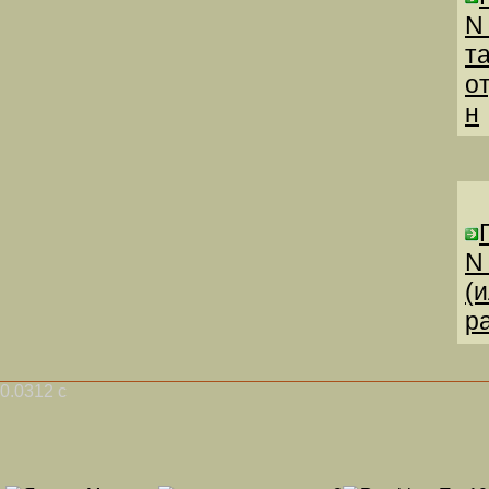
N
т
о
н
N
(
р
0.0312 с