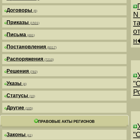
Договоры
(6)
N
т
Приказы
(1501)
о
Письма
(491)
н
Постановления
(6017)
Распоряжения
(7210)
Решения
(782)
"
Указы
(4)
Р
Статусы
(10)
Другие
(105)
ПРАВОВЫЕ АКТЫ РЕГИОНОВ
"
Законы
(41)