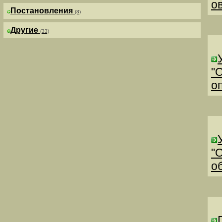
о
Постановления
(8)
Другие
(33)
"
о
"
о