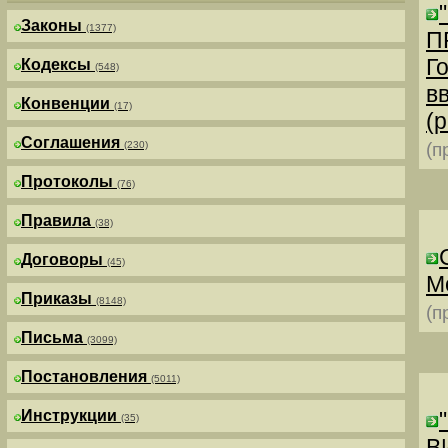
Законы
(1377)
П
Г
Кодексы
(548)
в
Конвенции
(17)
(р
Соглашения
(230)
(п
Протоколы
(76)
Правила
(38)
Договоры
(45)
М
Приказы
(8148)
(п
Письма
(3099)
Постановления
(5011)
Инструкции
(35)
В