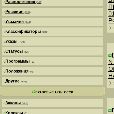
Распоряжения
(641)
П
Решения
0
(838)
РФ
Указания
(374)
(п
Классификаторы
(181)
Указы
(720)
Статусы
(52)
N
Программы
(12)
О
Положения
(63)
Н
Другие
(640)
(п
ПРАВОВЫЕ АКТЫ СССР
Законы
(189)
Кодексы
(5)