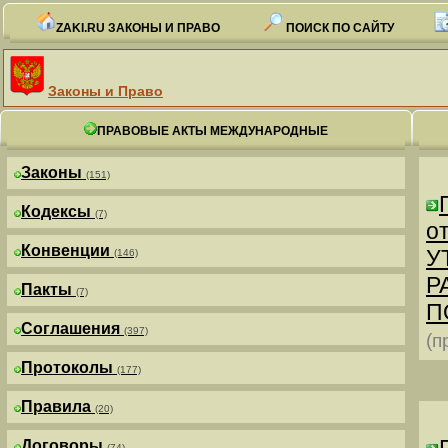
ZAKI.RU ЗАКОНЫ И ПРАВО
ПОИСК ПО САЙТУ
Законы и Право
ПРАВОВЫЕ АКТЫ МЕЖДУНАРОДНЫЕ
Законы
(151)
Кодексы
(7)
от
Конвенции
У
(146)
Р
Пакты
(7)
П
Соглашения
(397)
(п
Протоколы
(177)
Правила
(20)
Договоры
(74)