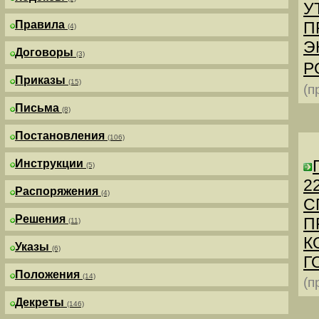
У
Правила
П
(4)
Э
Договоры
(3)
Р
Приказы
(15)
(п
Письма
(8)
Постановления
(106)
Инструкции
(5)
2
Распоряжения
(4)
С
Решения
П
(11)
К
Указы
(6)
Г
Положения
(14)
(п
Декреты
(146)