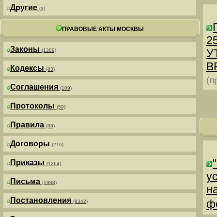
Другие
(3)
ПРАВОВЫЕ АКТЫ МОСКВЫ
25
Законы
У
(1389)
В
Кодексы
(83)
(п
Соглашения
(109)
Протоколы
(59)
Правила
(38)
Договоры
(216)
Приказы
(1264)
у
Письма
(1988)
н
Постановления
ф
(8342)