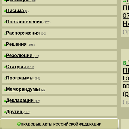
П
Письма
(9)
0
Постановления
Н
(375)
(п
Распоряжения
(20)
Решения
(496)
Резолюции
(21)
Статусы
(881)
П
Г
Программы
(19)
в
Меморандумы
(27)
(р
Декларации
(п
(47)
Другие
(146)
ПРАВОВЫЕ АКТЫ РОССИЙСКОЙ ФЕДЕРАЦИИ