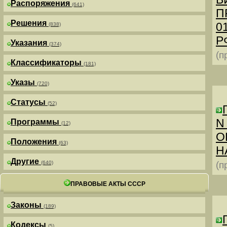
Распоряжения
(641)
П
Решения
0
(838)
РФ
Указания
(374)
(п
Классификаторы
(181)
Указы
(720)
Статусы
(52)
N
Программы
(12)
О
Положения
(63)
Н
Другие
(640)
(п
ПРАВОВЫЕ АКТЫ СССР
Законы
(189)
Кодексы
(5)