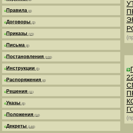
У
Правила
П
(4)
Э
Договоры
(3)
Р
Приказы
(15)
(п
Письма
(8)
Постановления
(106)
Инструкции
(5)
2
Распоряжения
(4)
С
Решения
П
(11)
К
Указы
(6)
Г
Положения
(14)
(п
Декреты
(146)