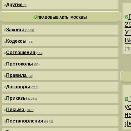
Другие
(3)
ПРАВОВЫЕ АКТЫ МОСКВЫ
25
Законы
У
(1389)
В
Кодексы
(83)
(п
Соглашения
(109)
Протоколы
(59)
Правила
(38)
Договоры
(216)
Приказы
(1264)
у
Письма
(1988)
н
Постановления
ф
(8342)