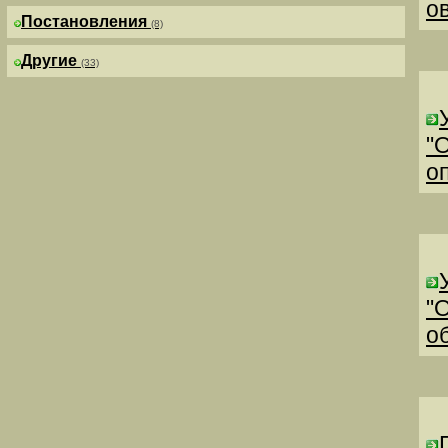
о
Постановления
(8)
Другие
(33)
"
о
"
о