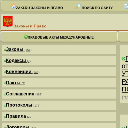
ZAKI.RU ЗАКОНЫ И ПРАВО
ПОИСК ПО САЙТУ
Законы и Право
ПРАВОВЫЕ АКТЫ МЕЖДУНАРОДНЫЕ
Законы
(151)
Кодексы
(7)
от
Конвенции
У
(146)
Р
Пакты
(7)
П
Соглашения
(397)
(п
Протоколы
(177)
Правила
(20)
Договоры
(74)