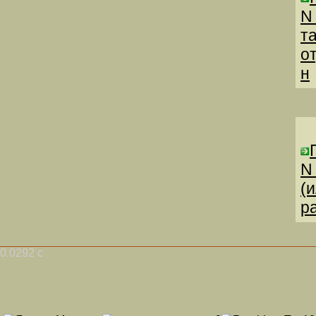
N
т
о
н
N
(
р
0.0292 с