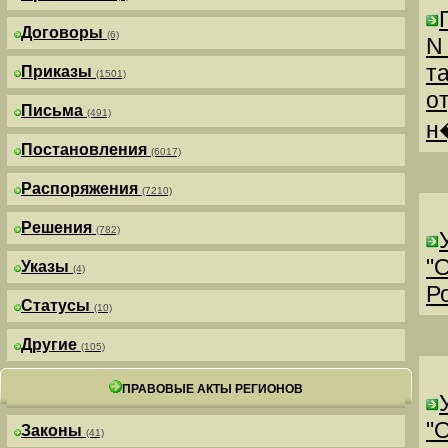
Договоры
(6)
N
т
Приказы
(1501)
о
Письма
(491)
н
Постановления
(6017)
Распоряжения
(7210)
Решения
(782)
"
Указы
(4)
Р
Статусы
(10)
Другие
(105)
ПРАВОВЫЕ АКТЫ РЕГИОНОВ
"
Законы
(41)