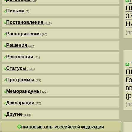
П
Письма
(9)
0
Постановления
Н
(375)
(п
Распоряжения
(20)
Решения
(496)
Резолюции
(21)
Статусы
(881)
П
Г
Программы
(19)
в
Меморандумы
(27)
(р
Декларации
(п
(47)
Другие
(146)
ПРАВОВЫЕ АКТЫ РОССИЙСКОЙ ФЕДЕРАЦИИ