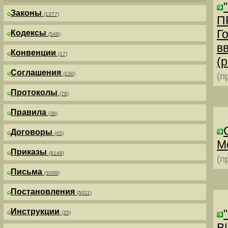
Законы
(1377)
П
Г
Кодексы
(548)
в
Конвенции
(17)
(р
Соглашения
(230)
(п
Протоколы
(76)
Правила
(38)
Договоры
(45)
М
Приказы
(8148)
(п
Письма
(3099)
Постановления
(5011)
Инструкции
(35)
В