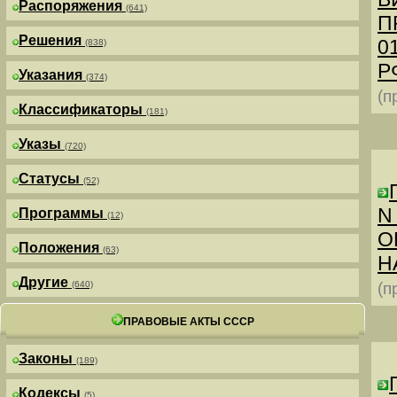
Распоряжения
(641)
П
Решения
0
(838)
РФ
Указания
(374)
(п
Классификаторы
(181)
Указы
(720)
Статусы
(52)
N
Программы
(12)
О
Положения
(63)
Н
Другие
(640)
(п
ПРАВОВЫЕ АКТЫ СССР
Законы
(189)
Кодексы
(5)