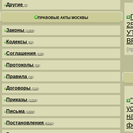
Другие
(3)
ПРАВОВЫЕ АКТЫ МОСКВЫ
25
Законы
У
(1389)
В
Кодексы
(83)
(п
Соглашения
(109)
Протоколы
(59)
Правила
(38)
Договоры
(216)
Приказы
(1264)
у
Письма
(1988)
н
Постановления
ф
(8342)