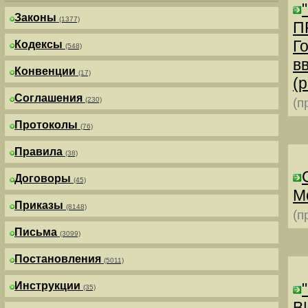
Законы
(1377)
П
Г
Кодексы
(548)
в
Конвенции
(17)
(р
Соглашения
(230)
(п
Протоколы
(76)
Правила
(38)
Договоры
(45)
М
Приказы
(8148)
(п
Письма
(3099)
Постановления
(5011)
Инструкции
(35)
В