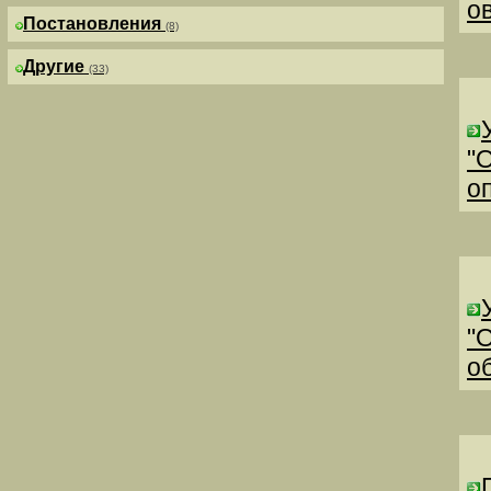
о
Постановления
(8)
Другие
(33)
"
о
"
о