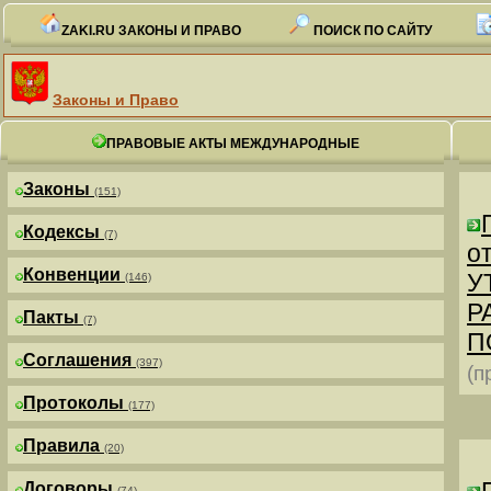
ZAKI.RU ЗАКОНЫ И ПРАВО
ПОИСК ПО САЙТУ
Законы и Право
ПРАВОВЫЕ АКТЫ МЕЖДУНАРОДНЫЕ
Законы
(151)
Кодексы
(7)
от
Конвенции
У
(146)
Р
Пакты
(7)
П
Соглашения
(397)
(п
Протоколы
(177)
Правила
(20)
Договоры
(74)