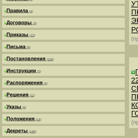
У
Правила
П
(4)
Э
Договоры
(3)
Р
Приказы
(15)
(п
Письма
(8)
Постановления
(106)
Инструкции
(5)
2
Распоряжения
(4)
С
Решения
П
(11)
К
Указы
(6)
Г
Положения
(14)
(п
Декреты
(146)