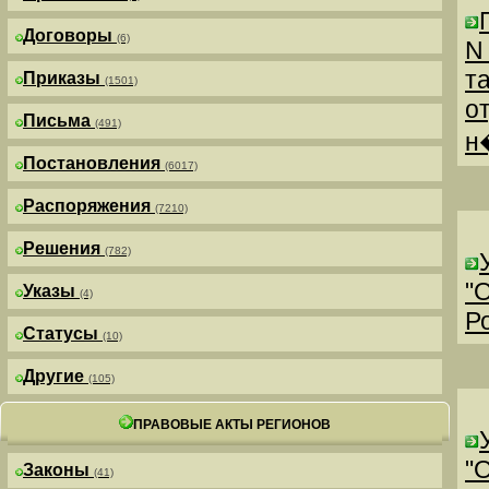
Договоры
(6)
N
т
Приказы
(1501)
о
Письма
(491)
н
Постановления
(6017)
Распоряжения
(7210)
Решения
(782)
"
Указы
(4)
Р
Статусы
(10)
Другие
(105)
ПРАВОВЫЕ АКТЫ РЕГИОНОВ
"
Законы
(41)