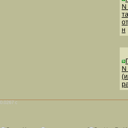
N
т
о
н
N
(
р
0.0267 с