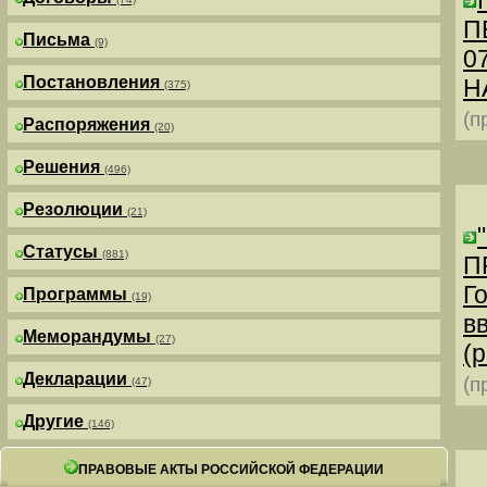
П
Письма
(9)
0
Постановления
Н
(375)
(п
Распоряжения
(20)
Решения
(496)
Резолюции
(21)
Статусы
(881)
П
Г
Программы
(19)
в
Меморандумы
(27)
(р
Декларации
(п
(47)
Другие
(146)
ПРАВОВЫЕ АКТЫ РОССИЙСКОЙ ФЕДЕРАЦИИ