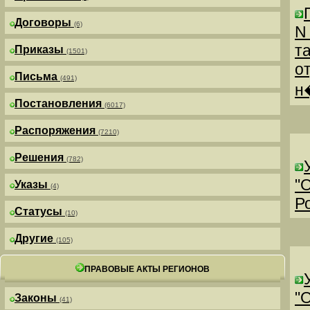
Договоры
(6)
N
т
Приказы
(1501)
о
Письма
(491)
н
Постановления
(6017)
Распоряжения
(7210)
Решения
(782)
"
Указы
(4)
Р
Статусы
(10)
Другие
(105)
ПРАВОВЫЕ АКТЫ РЕГИОНОВ
"
Законы
(41)