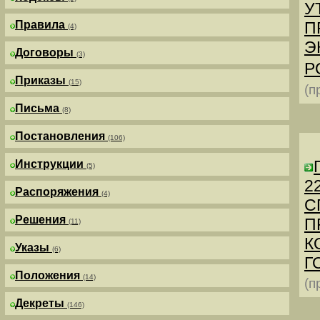
У
Правила
П
(4)
Э
Договоры
(3)
Р
Приказы
(15)
(п
Письма
(8)
Постановления
(106)
Инструкции
(5)
2
Распоряжения
(4)
С
Решения
П
(11)
К
Указы
(6)
Г
Положения
(14)
(п
Декреты
(146)