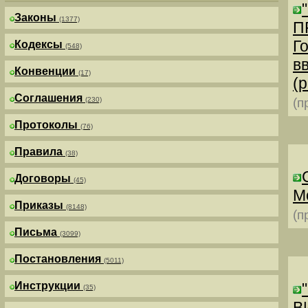
Законы
(1377)
П
Г
Кодексы
(548)
в
Конвенции
(17)
(р
Соглашения
(230)
(п
Протоколы
(76)
Правила
(38)
Договоры
(45)
М
Приказы
(8148)
(п
Письма
(3099)
Постановления
(5011)
Инструкции
(35)
В