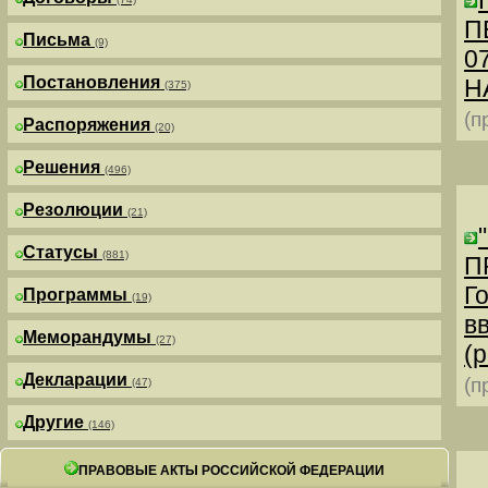
П
Письма
(9)
0
Постановления
Н
(375)
(п
Распоряжения
(20)
Решения
(496)
Резолюции
(21)
Статусы
(881)
П
Г
Программы
(19)
в
Меморандумы
(27)
(р
Декларации
(п
(47)
Другие
(146)
ПРАВОВЫЕ АКТЫ РОССИЙСКОЙ ФЕДЕРАЦИИ