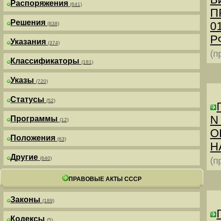
Распоряжения
(641)
П
Решения
0
(838)
РФ
Указания
(374)
(п
Классификаторы
(181)
Указы
(720)
Статусы
(52)
N
Программы
(12)
О
Положения
(63)
Н
Другие
(640)
(п
ПРАВОВЫЕ АКТЫ СССР
Законы
(189)
Кодексы
(5)