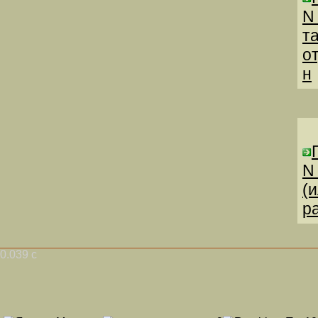
N
т
о
н
N
(
р
0.039 с