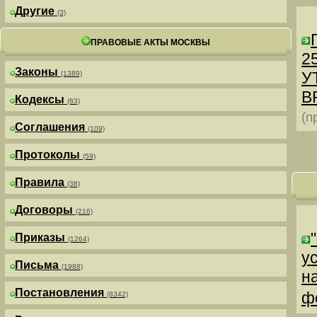
Другие
(3)
ПРАВОВЫЕ АКТЫ МОСКВЫ
25
Законы
У
(1389)
В
Кодексы
(83)
(п
Соглашения
(109)
Протоколы
(59)
Правила
(38)
Договоры
(216)
Приказы
(1264)
у
Письма
(1988)
н
Постановления
ф
(8342)