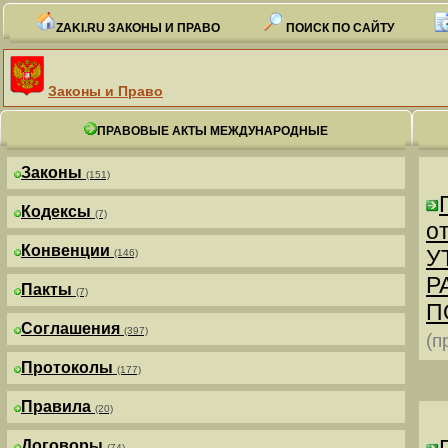
ZAKI.RU ЗАКОНЫ И ПРАВО
ПОИСК ПО САЙТУ
Законы и Право
ПРАВОВЫЕ АКТЫ МЕЖДУНАРОДНЫЕ
Законы
(151)
Кодексы
(7)
от
Конвенции
У
(146)
Р
Пакты
(7)
П
Соглашения
(397)
(п
Протоколы
(177)
Правила
(20)
Договоры
(74)