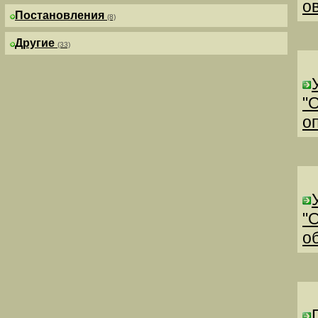
о
Постановления
(8)
Другие
(33)
"
о
"
о