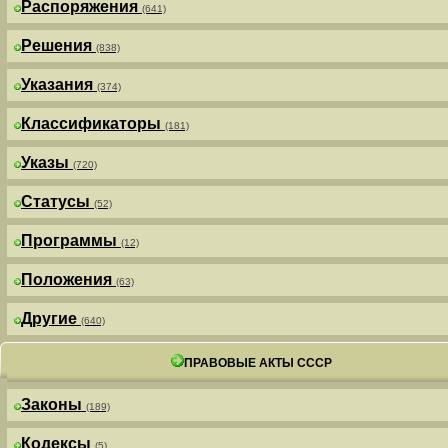
Распоряжения
(641)
Решения
(838)
Указания
(374)
Классификаторы
(181)
Указы
(720)
Статусы
(52)
Программы
(12)
Положения
(63)
Другие
(640)
ПРАВОВЫЕ АКТЫ СССР
Законы
(189)
Кодексы
(5)