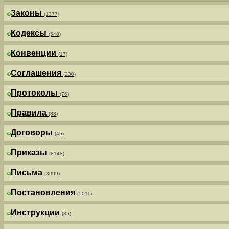
Законы
(1377)
Кодексы
(548)
Конвенции
(17)
Соглашения
(230)
Протоколы
(76)
Правила
(38)
Договоры
(45)
Приказы
(8148)
Письма
(3099)
Постановления
(5011)
Инструкции
(35)