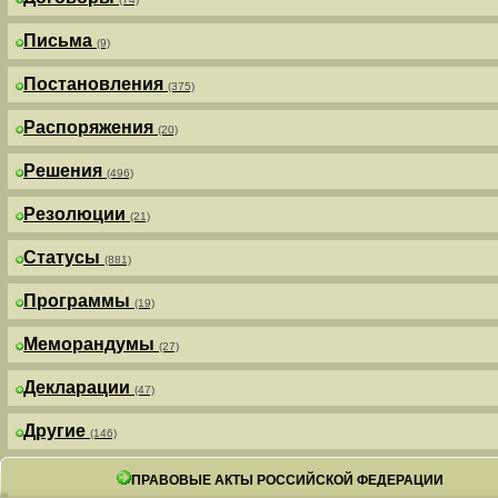
Письма
(9)
Постановления
(375)
Распоряжения
(20)
Решения
(496)
Резолюции
(21)
Статусы
(881)
Программы
(19)
Меморандумы
(27)
Декларации
(47)
Другие
(146)
ПРАВОВЫЕ АКТЫ РОССИЙСКОЙ ФЕДЕРАЦИИ