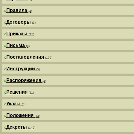
Правила
(4)
Договоры
(3)
Приказы
(15)
Письма
(8)
Постановления
(106)
Инструкции
(5)
Распоряжения
(4)
Решения
(11)
Указы
(6)
Положения
(14)
Декреты
(146)