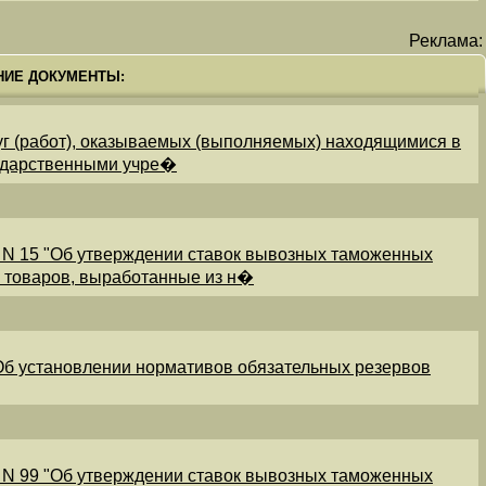
Реклама:
НИЕ ДОКУМЕНТЫ:
уг (работ), оказываемых (выполняемых) находящимися в
ударственными учре�
 N 15 "Об утверждении ставок вывозных таможенных
и товаров, выработанные из н�
"Об установлении нормативов обязательных резервов
 N 99 "Об утверждении ставок вывозных таможенных