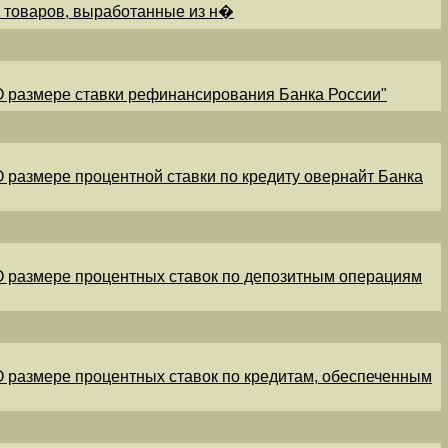
и товаров, выработанные из н�
"О размере ставки рефинансирования Банка России"
"О размере процентной ставки по кредиту овернайт Банка
"О размере процентных ставок по депозитным операциям
"О размере процентных ставок по кредитам, обеспеченным