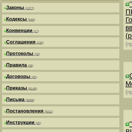
Законы
(1377)
П
Г
Кодексы
(548)
в
Конвенции
(17)
(р
Соглашения
(230)
(п
Протоколы
(76)
Правила
(38)
Договоры
(45)
М
Приказы
(8148)
(п
Письма
(3099)
Постановления
(5011)
Инструкции
(35)
В