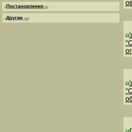
о
Постановления
(8)
Другие
(33)
"
о
"
о