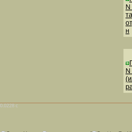
N
т
о
н
N
(
р
0.0228 с