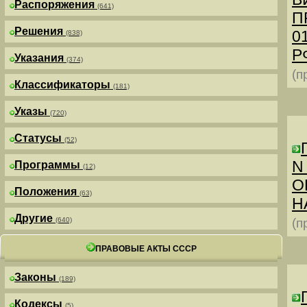
Распоряжения
(641)
П
Решения
0
(838)
РФ
Указания
(374)
(п
Классификаторы
(181)
Указы
(720)
Статусы
(52)
N
Программы
(12)
О
Положения
(63)
Н
Другие
(640)
(п
ПРАВОВЫЕ АКТЫ СССР
Законы
(189)
Кодексы
(5)