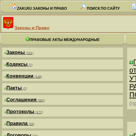
ZAKI.RU ЗАКОНЫ И ПРАВО
ПОИСК ПО САЙТУ
Законы и Право
ПРАВОВЫЕ АКТЫ МЕЖДУНАРОДНЫЕ
Законы
(151)
Кодексы
(7)
от
Конвенции
У
(146)
Р
Пакты
(7)
П
Соглашения
(397)
(п
Протоколы
(177)
Правила
(20)
Договоры
(74)