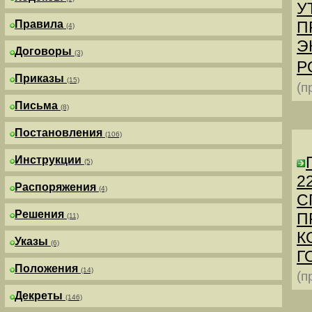
У
Правила
П
(4)
Э
Договоры
(3)
Р
Приказы
(15)
(п
Письма
(8)
Постановления
(106)
Инструкции
(5)
2
Распоряжения
(4)
С
Решения
П
(11)
К
Указы
(6)
Г
Положения
(14)
(п
Декреты
(146)