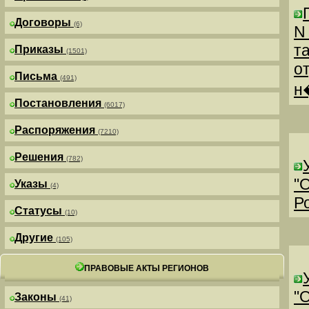
Договоры
(6)
N
т
Приказы
(1501)
о
Письма
(491)
н
Постановления
(6017)
Распоряжения
(7210)
Решения
(782)
"
Указы
(4)
Р
Статусы
(10)
Другие
(105)
ПРАВОВЫЕ АКТЫ РЕГИОНОВ
"
Законы
(41)