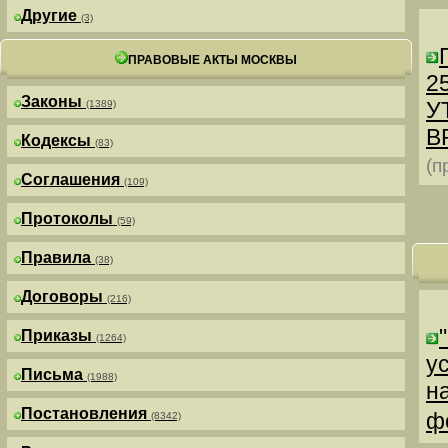
Другие
(3)
ПРАВОВЫЕ АКТЫ МОСКВЫ
25
Законы
У
(1389)
В
Кодексы
(83)
(п
Соглашения
(109)
Протоколы
(59)
Правила
(38)
Договоры
(216)
Приказы
(1264)
у
Письма
(1988)
н
Постановления
ф
(8342)