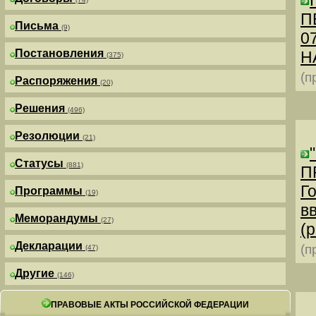
П
Письма
(9)
0
Постановления
Н
(375)
(п
Распоряжения
(20)
Решения
(496)
Резолюции
(21)
Статусы
(881)
П
Г
Программы
(19)
в
Меморандумы
(27)
(р
Декларации
(п
(47)
Другие
(146)
ПРАВОВЫЕ АКТЫ РОССИЙСКОЙ ФЕДЕРАЦИИ