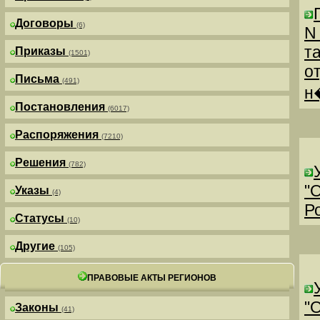
Договоры
(6)
N
т
Приказы
(1501)
о
Письма
(491)
н
Постановления
(6017)
Распоряжения
(7210)
Решения
(782)
"
Указы
(4)
Р
Статусы
(10)
Другие
(105)
ПРАВОВЫЕ АКТЫ РЕГИОНОВ
"
Законы
(41)