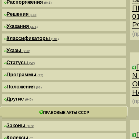
Распоряжения
(641)
П
Решения
0
(838)
РФ
Указания
(374)
(п
Классификаторы
(181)
Указы
(720)
Статусы
(52)
N
Программы
(12)
О
Положения
(63)
Н
Другие
(640)
(п
ПРАВОВЫЕ АКТЫ СССР
Законы
(189)
Кодексы
(5)