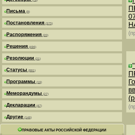
П
Письма
(9)
0
Постановления
Н
(375)
(п
Распоряжения
(20)
Решения
(496)
Резолюции
(21)
Статусы
(881)
П
Г
Программы
(19)
в
Меморандумы
(27)
(р
Декларации
(п
(47)
Другие
(146)
ПРАВОВЫЕ АКТЫ РОССИЙСКОЙ ФЕДЕРАЦИИ