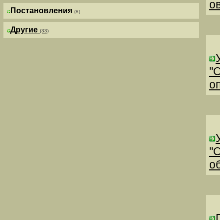
о
Постановления
(8)
Другие
(33)
"
о
"
о