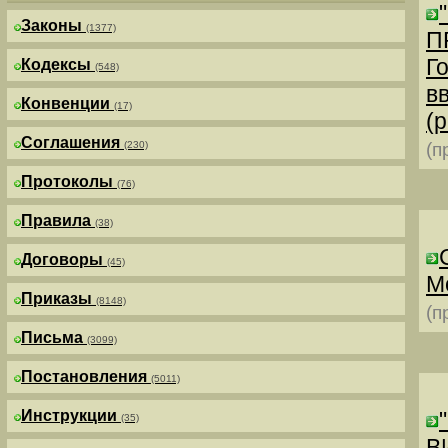
Законы
(1377)
П
Г
Кодексы
(548)
в
Конвенции
(17)
(р
Соглашения
(230)
(п
Протоколы
(76)
Правила
(38)
Договоры
(45)
М
Приказы
(8148)
(п
Письма
(3099)
Постановления
(5011)
Инструкции
(35)
В