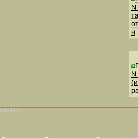
N
т
о
н
N
(
р
0.0398 с