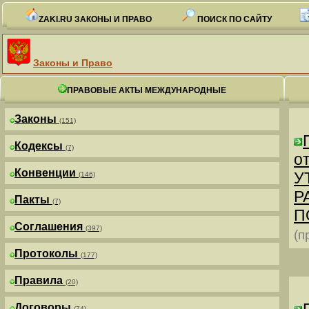
ZAKI.RU ЗАКОНЫ И ПРАВО
ПОИСК ПО САЙТУ
Законы и Право
ПРАВОВЫЕ АКТЫ МЕЖДУНАРОДНЫЕ
Законы
(151)
Кодексы
(7)
от
Конвенции
У
(146)
Р
Пакты
(7)
П
Соглашения
(397)
(п
Протоколы
(177)
Правила
(20)
Договоры
(74)