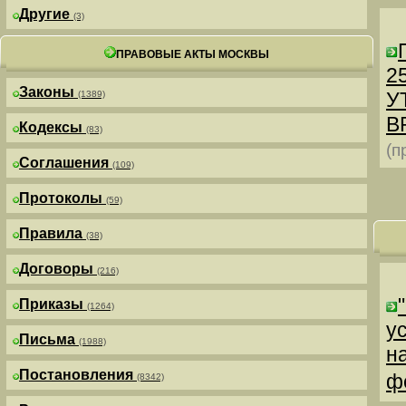
Другие
(3)
ПРАВОВЫЕ АКТЫ МОСКВЫ
25
Законы
У
(1389)
В
Кодексы
(83)
(п
Соглашения
(109)
Протоколы
(59)
Правила
(38)
Договоры
(216)
Приказы
(1264)
у
Письма
(1988)
н
Постановления
ф
(8342)