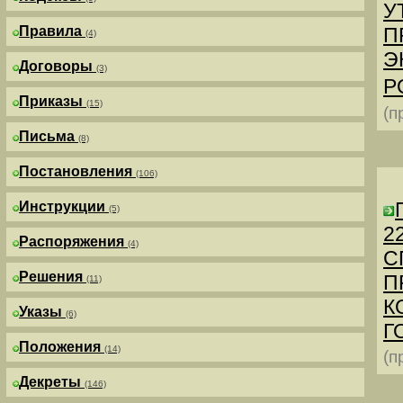
У
Правила
П
(4)
Э
Договоры
(3)
Р
Приказы
(15)
(п
Письма
(8)
Постановления
(106)
Инструкции
(5)
2
Распоряжения
(4)
С
Решения
П
(11)
К
Указы
(6)
Г
Положения
(14)
(п
Декреты
(146)