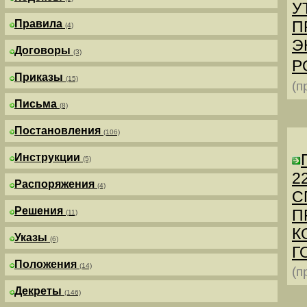
У
Правила
П
(4)
Э
Договоры
(3)
Р
Приказы
(15)
(п
Письма
(8)
Постановления
(106)
Инструкции
(5)
2
Распоряжения
(4)
С
Решения
П
(11)
К
Указы
(6)
Г
Положения
(14)
(п
Декреты
(146)