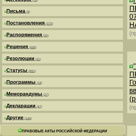
П
Письма
(9)
0
Постановления
Н
(375)
(п
Распоряжения
(20)
Решения
(496)
Резолюции
(21)
Статусы
(881)
П
Г
Программы
(19)
в
Меморандумы
(27)
(р
Декларации
(п
(47)
Другие
(146)
ПРАВОВЫЕ АКТЫ РОССИЙСКОЙ ФЕДЕРАЦИИ