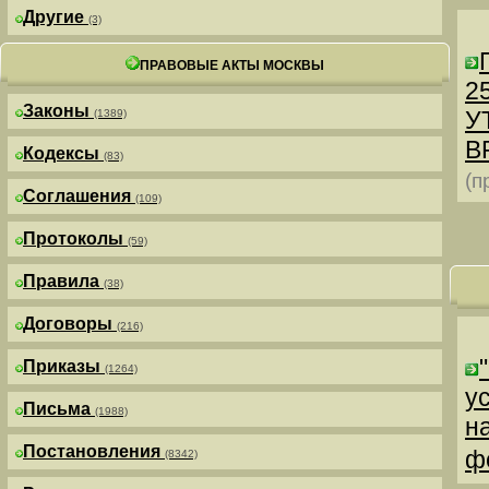
Другие
(3)
ПРАВОВЫЕ АКТЫ МОСКВЫ
25
Законы
У
(1389)
В
Кодексы
(83)
(п
Соглашения
(109)
Протоколы
(59)
Правила
(38)
Договоры
(216)
Приказы
(1264)
у
Письма
(1988)
н
Постановления
ф
(8342)