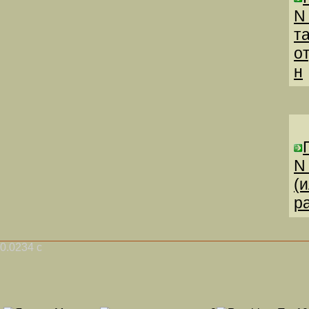
N
т
о
н
N
(
р
0.0234 с