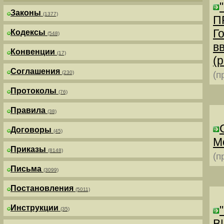
Законы
(1377)
П
Г
Кодексы
(548)
в
Конвенции
(17)
(р
Соглашения
(230)
(п
Протоколы
(76)
Правила
(38)
Договоры
(45)
М
Приказы
(8148)
(п
Письма
(3099)
Постановления
(5011)
Инструкции
(35)
В