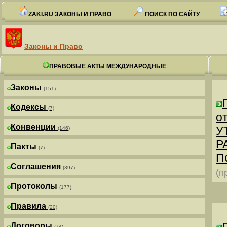
ZAKI.RU ЗАКОНЫ И ПРАВО
ПОИСК ПО САЙТУ
Законы и Право
ПРАВОВЫЕ АКТЫ МЕЖДУНАРОДНЫЕ
Законы
(151)
Кодексы
(7)
от
Конвенции
У
(146)
Р
Пакты
(7)
П
Соглашения
(397)
(п
Протоколы
(177)
Правила
(20)
Договоры
(74)