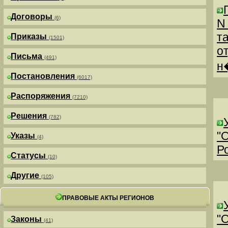
Договоры
(6)
N
т
Приказы
(1501)
о
Письма
(491)
н
Постановления
(6017)
Распоряжения
(7210)
Решения
(782)
"
Указы
(4)
Р
Статусы
(10)
Другие
(105)
ПРАВОВЫЕ АКТЫ РЕГИОНОВ
"
Законы
(41)