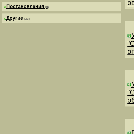
о
Постановления
(8)
Другие
(33)
"
о
"
о