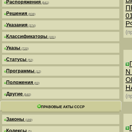
Распоряжения
(641)
П
Решения
0
(838)
РФ
Указания
(374)
(п
Классификаторы
(181)
Указы
(720)
Статусы
(52)
N
Программы
(12)
О
Положения
(63)
Н
Другие
(640)
(п
ПРАВОВЫЕ АКТЫ СССР
Законы
(189)
Кодексы
(5)