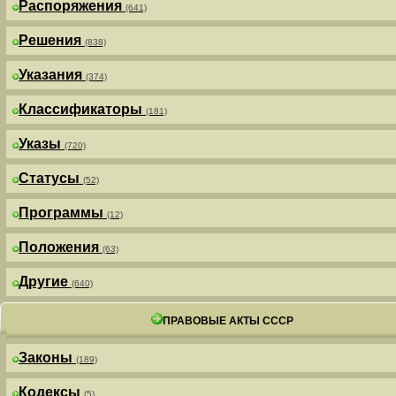
Распоряжения
(641)
Решения
(838)
Указания
(374)
Классификаторы
(181)
Указы
(720)
Статусы
(52)
Программы
(12)
Положения
(63)
Другие
(640)
ПРАВОВЫЕ АКТЫ СССР
Законы
(189)
Кодексы
(5)