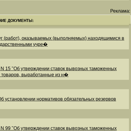
Реклама:
НИЕ ДОКУМЕНТЫ:
уг (работ), оказываемых (выполняемых) находящимися в
ударственными учре�
 N 15 "Об утверждении ставок вывозных таможенных
и товаров, выработанные из н�
"Об установлении нормативов обязательных резервов
 N 99 "Об утверждении ставок вывозных таможенных