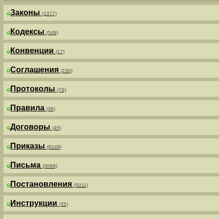
Законы
(1377)
Кодексы
(548)
Конвенции
(17)
Соглашения
(230)
Протоколы
(76)
Правила
(38)
Договоры
(45)
Приказы
(8148)
Письма
(3099)
Постановления
(5011)
Инструкции
(35)