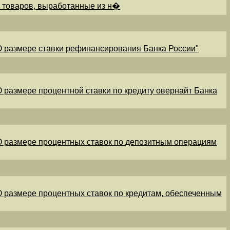
и товаров, выработанные из н�
"О размере ставки рефинансирования Банка России"
"О размере процентной ставки по кредиту овернайт Банка
"О размере процентных ставок по депозитным операциям
"О размере процентных ставок по кредитам, обеспеченным