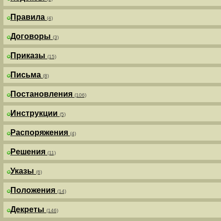
Правила
(4)
Договоры
(3)
Приказы
(15)
Письма
(8)
Постановления
(106)
Инструкции
(5)
Распоряжения
(4)
Решения
(11)
Указы
(6)
Положения
(14)
Декреты
(146)