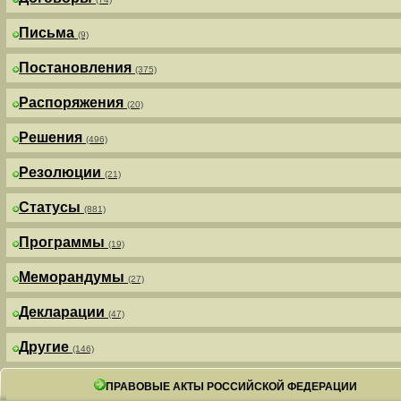
Письма
(9)
Постановления
(375)
Распоряжения
(20)
Решения
(496)
Резолюции
(21)
Статусы
(881)
Программы
(19)
Меморандумы
(27)
Декларации
(47)
Другие
(146)
ПРАВОВЫЕ АКТЫ РОССИЙСКОЙ ФЕДЕРАЦИИ