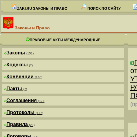
ZAKI.RU ЗАКОНЫ И ПРАВО
ПОИСК ПО САЙТУ
Законы и Право
ПРАВОВЫЕ АКТЫ МЕЖДУНАРОДНЫЕ
Законы
(151)
Кодексы
(7)
от
Конвенции
У
(146)
Р
Пакты
(7)
П
Соглашения
(397)
(п
Протоколы
(177)
Правила
(20)
Договоры
(74)