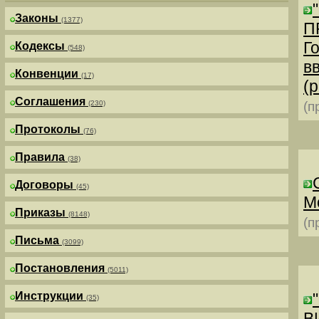
Законы
(1377)
П
Г
Кодексы
(548)
в
Конвенции
(17)
(р
Соглашения
(230)
(п
Протоколы
(76)
Правила
(38)
Договоры
(45)
М
Приказы
(8148)
(п
Письма
(3099)
Постановления
(5011)
Инструкции
(35)
В