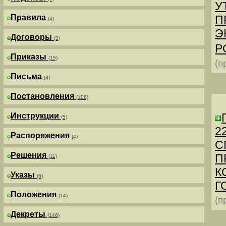
У
Правила
П
(4)
Э
Договоры
(3)
Р
Приказы
(15)
(п
Письма
(8)
Постановления
(106)
Инструкции
(5)
2
Распоряжения
(4)
С
Решения
П
(11)
К
Указы
(6)
Г
Положения
(14)
(п
Декреты
(146)