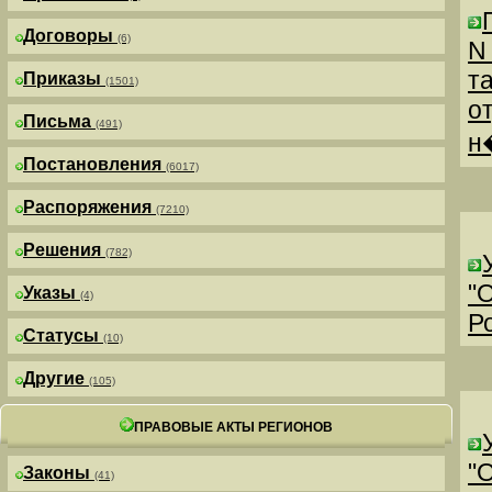
Договоры
(6)
N
т
Приказы
(1501)
о
Письма
(491)
н
Постановления
(6017)
Распоряжения
(7210)
Решения
(782)
"
Указы
(4)
Р
Статусы
(10)
Другие
(105)
ПРАВОВЫЕ АКТЫ РЕГИОНОВ
"
Законы
(41)