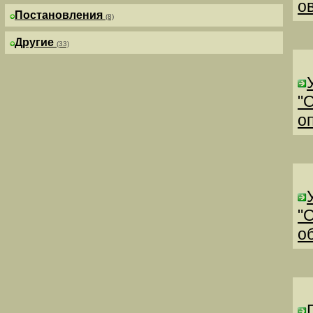
о
Постановления
(8)
Другие
(33)
"
о
"
о