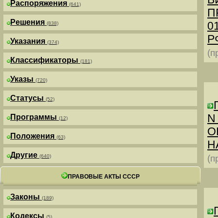
Распоряжения
(641)
П
Решения
0
(838)
РФ
Указания
(374)
(п
Классификаторы
(181)
Указы
(720)
Статусы
(52)
N
Программы
(12)
О
Положения
(63)
Н
Другие
(640)
(п
ПРАВОВЫЕ АКТЫ СССР
Законы
(189)
Кодексы
(5)