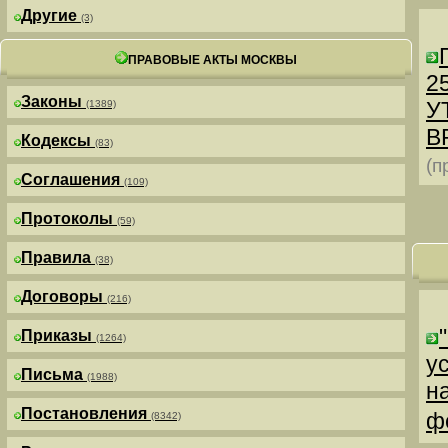
Другие
(3)
ПРАВОВЫЕ АКТЫ МОСКВЫ
25
Законы
У
(1389)
В
Кодексы
(83)
(п
Соглашения
(109)
Протоколы
(59)
Правила
(38)
Договоры
(216)
Приказы
(1264)
у
Письма
(1988)
н
Постановления
ф
(8342)