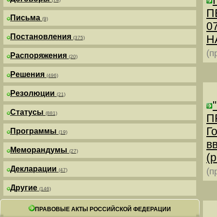
П
Письма
(9)
0
Постановления
Н
(375)
(п
Распоряжения
(20)
Решения
(496)
Резолюции
(21)
Статусы
(881)
П
Г
Программы
(19)
в
Меморандумы
(27)
(р
Декларации
(п
(47)
Другие
(146)
ПРАВОВЫЕ АКТЫ РОССИЙСКОЙ ФЕДЕРАЦИИ