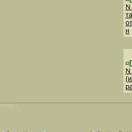
N
т
о
н
N
(
р
0.0236 с