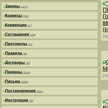
Законы
(1377)
П
Г
Кодексы
(548)
в
Конвенции
(17)
(р
Соглашения
(230)
(п
Протоколы
(76)
Правила
(38)
Договоры
(45)
М
Приказы
(8148)
(п
Письма
(3099)
Постановления
(5011)
Инструкции
(35)
В