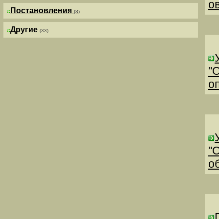
о
Постановления
(8)
Другие
(33)
"
о
"
о