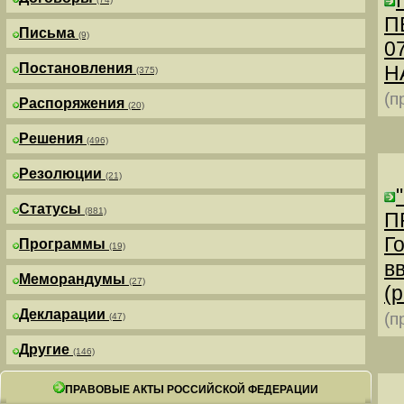
П
Письма
(9)
0
Постановления
Н
(375)
(п
Распоряжения
(20)
Решения
(496)
Резолюции
(21)
Статусы
(881)
П
Г
Программы
(19)
в
Меморандумы
(27)
(р
Декларации
(п
(47)
Другие
(146)
ПРАВОВЫЕ АКТЫ РОССИЙСКОЙ ФЕДЕРАЦИИ