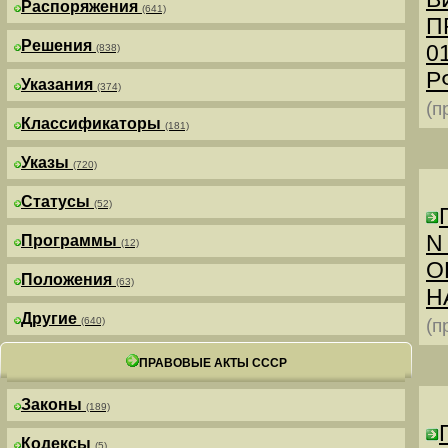
Распоряжения
(641)
П
Решения
0
(838)
РФ
Указания
(374)
(п
Классификаторы
(181)
Указы
(720)
Статусы
(52)
N
Программы
(12)
О
Положения
(63)
Н
Другие
(640)
(п
ПРАВОВЫЕ АКТЫ СССР
Законы
(189)
Кодексы
(5)