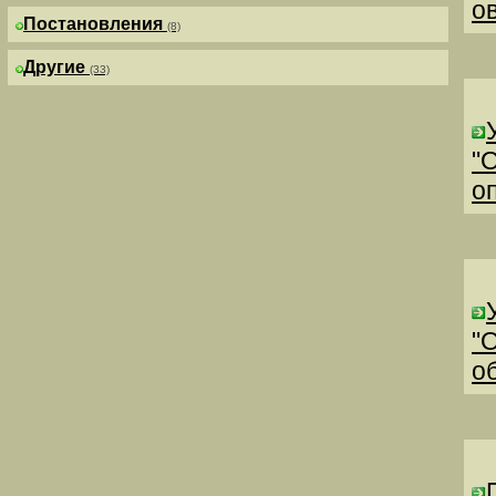
о
Постановления
(8)
Другие
(33)
"
о
"
о