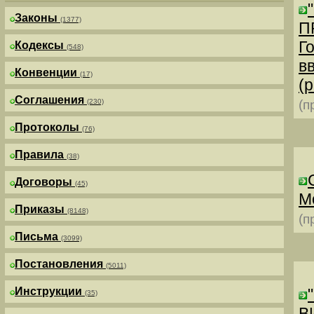
Законы
(1377)
П
Г
Кодексы
(548)
в
Конвенции
(17)
(р
Соглашения
(230)
(п
Протоколы
(76)
Правила
(38)
Договоры
(45)
М
Приказы
(8148)
(п
Письма
(3099)
Постановления
(5011)
Инструкции
(35)
В