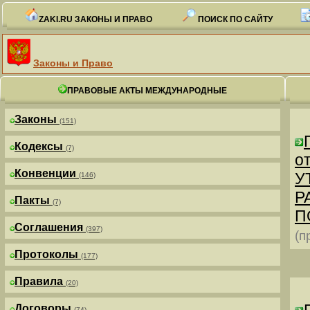
ZAKI.RU ЗАКОНЫ И ПРАВО
ПОИСК ПО САЙТУ
Законы и Право
ПРАВОВЫЕ АКТЫ МЕЖДУНАРОДНЫЕ
Законы
(151)
Кодексы
(7)
от
Конвенции
У
(146)
Р
Пакты
(7)
П
Соглашения
(397)
(п
Протоколы
(177)
Правила
(20)
Договоры
(74)