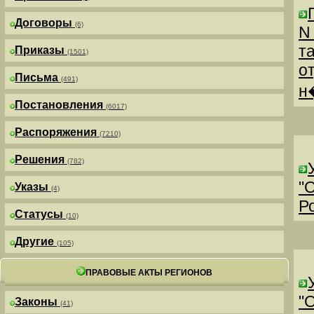
Договоры
(6)
N
т
Приказы
(1501)
о
Письма
(491)
н
Постановления
(6017)
Распоряжения
(7210)
Решения
(782)
"
Указы
(4)
Р
Статусы
(10)
Другие
(105)
ПРАВОВЫЕ АКТЫ РЕГИОНОВ
"
Законы
(41)