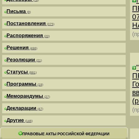
П
Письма
(9)
0
Постановления
Н
(375)
(п
Распоряжения
(20)
Решения
(496)
Резолюции
(21)
Статусы
(881)
П
Г
Программы
(19)
в
Меморандумы
(27)
(р
Декларации
(п
(47)
Другие
(146)
ПРАВОВЫЕ АКТЫ РОССИЙСКОЙ ФЕДЕРАЦИИ