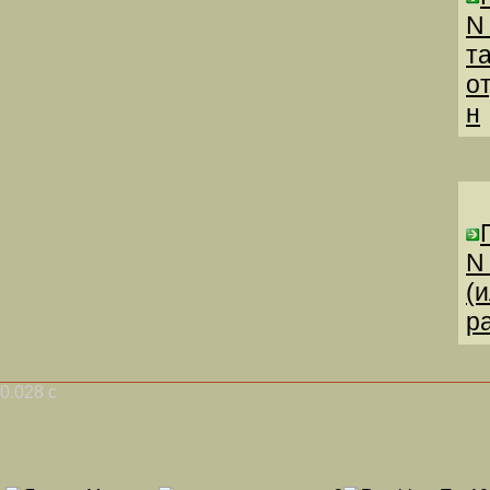
N
т
о
н
N
(
р
0.028 с