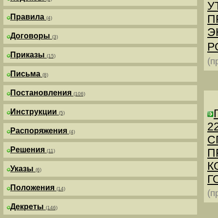
У
Правила
П
(4)
Э
Договоры
(3)
Р
Приказы
(15)
(п
Письма
(8)
Постановления
(106)
Инструкции
(5)
2
Распоряжения
(4)
С
Решения
П
(11)
К
Указы
(6)
Г
Положения
(14)
(п
Декреты
(146)