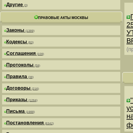
Другие
(3)
ПРАВОВЫЕ АКТЫ МОСКВЫ
25
Законы
У
(1389)
В
Кодексы
(83)
(п
Соглашения
(109)
Протоколы
(59)
Правила
(38)
Договоры
(216)
Приказы
(1264)
у
Письма
(1988)
н
Постановления
ф
(8342)