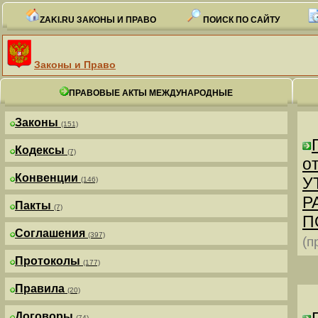
ZAKI.RU ЗАКОНЫ И ПРАВО
ПОИСК ПО САЙТУ
Законы и Право
ПРАВОВЫЕ АКТЫ МЕЖДУНАРОДНЫЕ
Законы
(151)
Кодексы
(7)
от
Конвенции
У
(146)
Р
Пакты
(7)
П
Соглашения
(397)
(п
Протоколы
(177)
Правила
(20)
Договоры
(74)