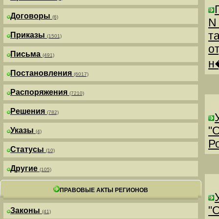
Договоры
(6)
N
т
Приказы
(1501)
о
Письма
(491)
н
Постановления
(6017)
Распоряжения
(7210)
Решения
(782)
"
Указы
(4)
Р
Статусы
(10)
Другие
(105)
ПРАВОВЫЕ АКТЫ РЕГИОНОВ
"
Законы
(41)