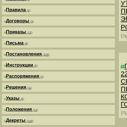
У
Правила
П
(4)
Э
Договоры
(3)
Р
Приказы
(15)
(п
Письма
(8)
Постановления
(106)
Инструкции
(5)
2
Распоряжения
(4)
С
Решения
П
(11)
К
Указы
(6)
Г
Положения
(14)
(п
Декреты
(146)