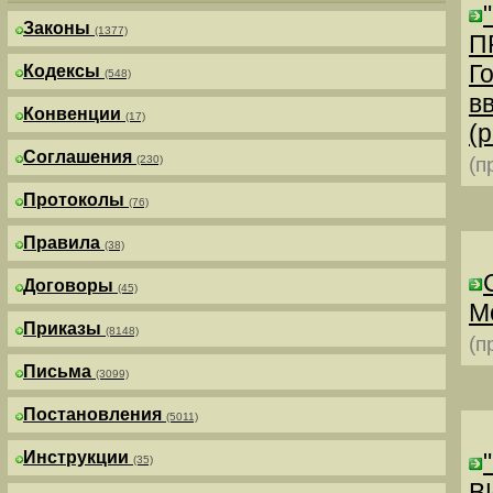
Законы
(1377)
П
Г
Кодексы
(548)
в
Конвенции
(17)
(р
Соглашения
(230)
(п
Протоколы
(76)
Правила
(38)
Договоры
(45)
М
Приказы
(8148)
(п
Письма
(3099)
Постановления
(5011)
Инструкции
(35)
В