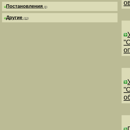
о
Постановления
(8)
Другие
(33)
"
о
"
о