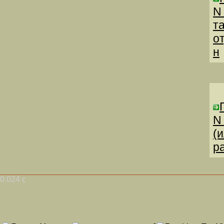
N
т
о
н
N
(
р
0.024 с