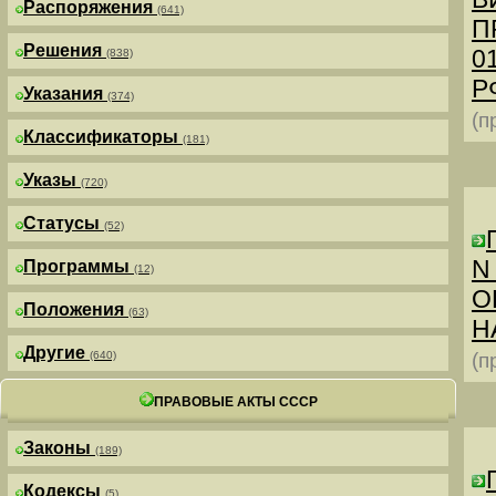
Распоряжения
(641)
П
Решения
0
(838)
РФ
Указания
(374)
(п
Классификаторы
(181)
Указы
(720)
Статусы
(52)
N
Программы
(12)
О
Положения
(63)
Н
Другие
(640)
(п
ПРАВОВЫЕ АКТЫ СССР
Законы
(189)
Кодексы
(5)