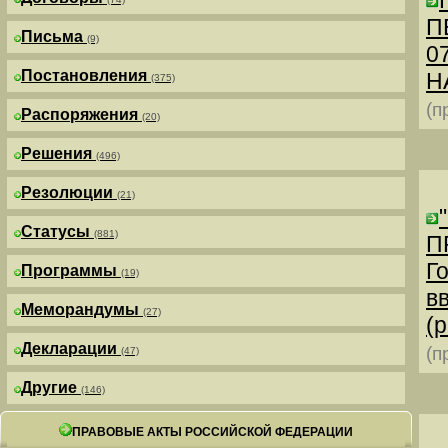
П
Письма
(9)
0
Постановления
Н
(375)
(п
Распоряжения
(20)
Решения
(496)
Резолюции
(21)
Статусы
(881)
П
Г
Программы
(19)
в
Меморандумы
(27)
(р
Декларации
(п
(47)
Другие
(146)
ПРАВОВЫЕ АКТЫ РОССИЙСКОЙ ФЕДЕРАЦИИ