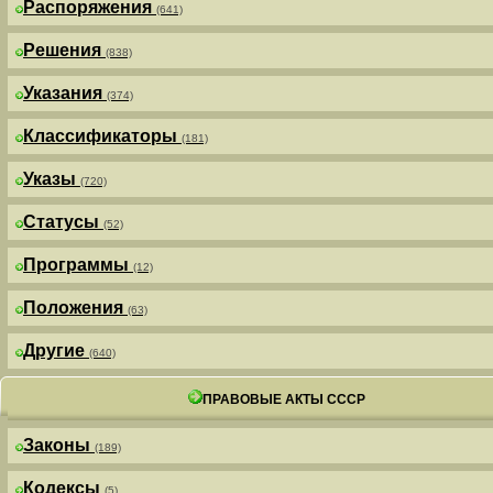
Распоряжения
(641)
Решения
(838)
Указания
(374)
Классификаторы
(181)
Указы
(720)
Статусы
(52)
Программы
(12)
Положения
(63)
Другие
(640)
ПРАВОВЫЕ АКТЫ СССР
Законы
(189)
Кодексы
(5)