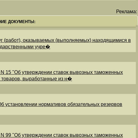
Реклама:
НИЕ ДОКУМЕНТЫ:
уг (работ), оказываемых (выполняемых) находящимися в
ударственными учре�
 N 15 "Об утверждении ставок вывозных таможенных
и товаров, выработанные из н�
"Об установлении нормативов обязательных резервов
 N 99 "Об утверждении ставок вывозных таможенных