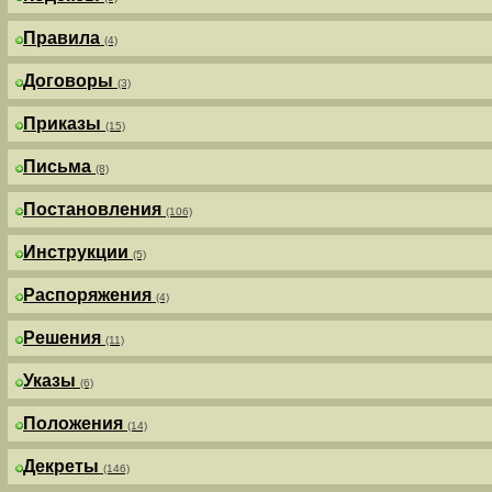
Правила
(4)
Договоры
(3)
Приказы
(15)
Письма
(8)
Постановления
(106)
Инструкции
(5)
Распоряжения
(4)
Решения
(11)
Указы
(6)
Положения
(14)
Декреты
(146)