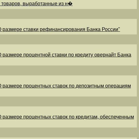
и товаров, выработанные из н�
"О размере ставки рефинансирования Банка России"
"О размере процентной ставки по кредиту овернайт Банка
"О размере процентных ставок по депозитным операциям
"О размере процентных ставок по кредитам, обеспеченным