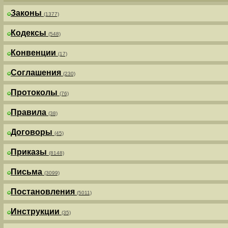
Законы
(1377)
Кодексы
(548)
Конвенции
(17)
Соглашения
(230)
Протоколы
(76)
Правила
(38)
Договоры
(45)
Приказы
(8148)
Письма
(3099)
Постановления
(5011)
Инструкции
(35)