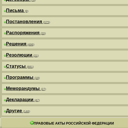
Письма
(9)
Постановления
(375)
Распоряжения
(20)
Решения
(496)
Резолюции
(21)
Статусы
(881)
Программы
(19)
Меморандумы
(27)
Декларации
(47)
Другие
(146)
ПРАВОВЫЕ АКТЫ РОССИЙСКОЙ ФЕДЕРАЦИИ