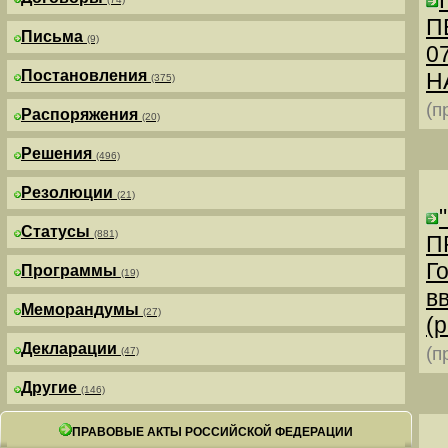
П
Письма
(9)
0
Постановления
Н
(375)
(п
Распоряжения
(20)
Решения
(496)
Резолюции
(21)
Статусы
(881)
П
Г
Программы
(19)
в
Меморандумы
(27)
(р
Декларации
(п
(47)
Другие
(146)
ПРАВОВЫЕ АКТЫ РОССИЙСКОЙ ФЕДЕРАЦИИ