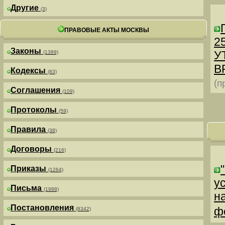
Другие
(3)
ПРАВОВЫЕ АКТЫ МОСКВЫ
25
Законы
У
(1389)
В
Кодексы
(83)
(п
Соглашения
(109)
Протоколы
(59)
Правила
(38)
Договоры
(216)
Приказы
(1264)
у
Письма
(1988)
н
Постановления
ф
(8342)