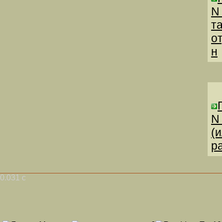
N
т
о
н
N
(
р
0.031 с