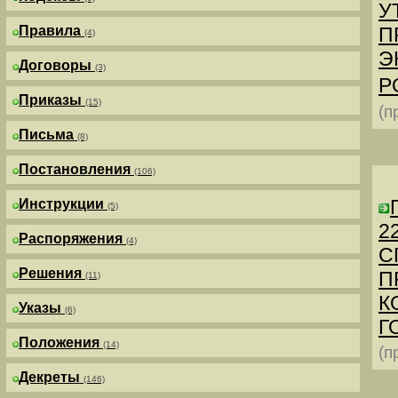
У
Правила
П
(4)
Э
Договоры
(3)
Р
Приказы
(15)
(п
Письма
(8)
Постановления
(106)
Инструкции
(5)
2
Распоряжения
(4)
С
Решения
П
(11)
К
Указы
(6)
Г
Положения
(14)
(п
Декреты
(146)