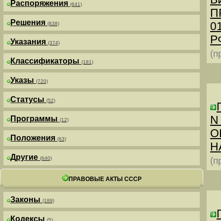
Распоряжения
(641)
П
Решения
0
(838)
РФ
Указания
(374)
(п
Классификаторы
(181)
Указы
(720)
Статусы
(52)
N
Программы
(12)
О
Положения
(63)
Н
Другие
(640)
(п
ПРАВОВЫЕ АКТЫ СССР
Законы
(189)
Кодексы
(5)