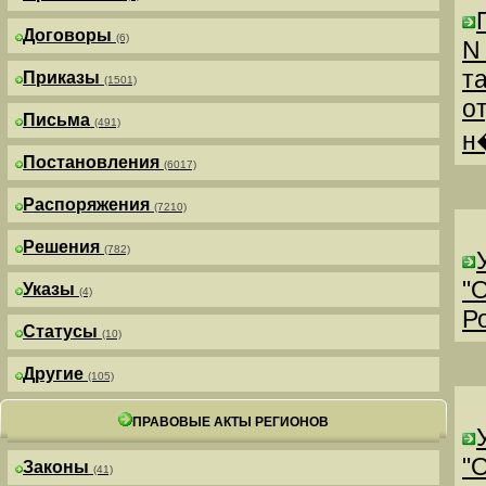
Договоры
(6)
N
т
Приказы
(1501)
о
Письма
(491)
н
Постановления
(6017)
Распоряжения
(7210)
Решения
(782)
"
Указы
(4)
Р
Статусы
(10)
Другие
(105)
ПРАВОВЫЕ АКТЫ РЕГИОНОВ
"
Законы
(41)