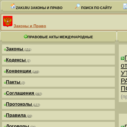
ZAKI.RU ЗАКОНЫ И ПРАВО
ПОИСК ПО САЙТУ
Законы и Право
ПРАВОВЫЕ АКТЫ МЕЖДУНАРОДНЫЕ
Законы
(151)
Кодексы
(7)
от
Конвенции
У
(146)
Р
Пакты
(7)
П
Соглашения
(397)
(п
Протоколы
(177)
Правила
(20)
Договоры
(74)