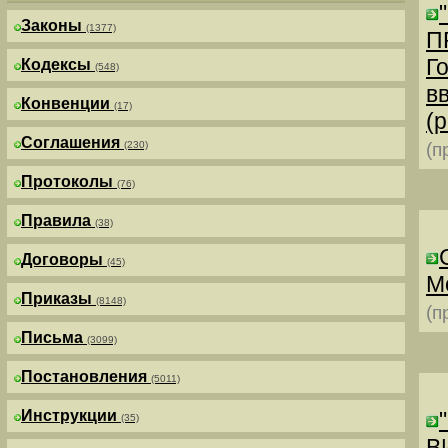
Законы
(1377)
П
Г
Кодексы
(548)
в
Конвенции
(17)
(р
Соглашения
(230)
(п
Протоколы
(76)
Правила
(38)
Договоры
(45)
М
Приказы
(8148)
(п
Письма
(3099)
Постановления
(5011)
Инструкции
(35)
В