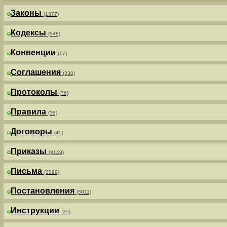
Законы
(1377)
Кодексы
(548)
Конвенции
(17)
Соглашения
(230)
Протоколы
(76)
Правила
(38)
Договоры
(45)
Приказы
(8148)
Письма
(3099)
Постановления
(5011)
Инструкции
(35)