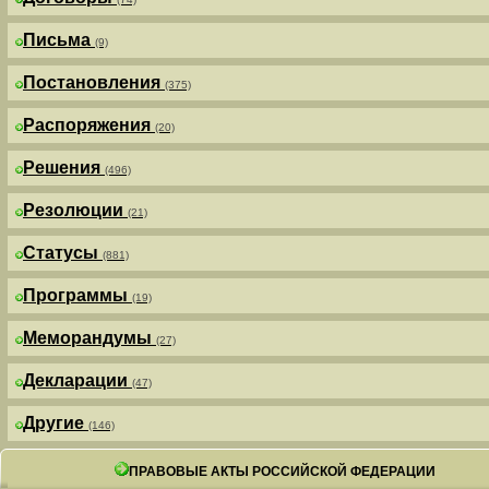
Письма
(9)
Постановления
(375)
Распоряжения
(20)
Решения
(496)
Резолюции
(21)
Статусы
(881)
Программы
(19)
Меморандумы
(27)
Декларации
(47)
Другие
(146)
ПРАВОВЫЕ АКТЫ РОССИЙСКОЙ ФЕДЕРАЦИИ