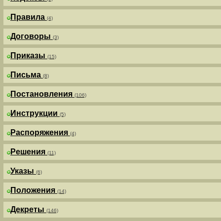
Правила
(4)
Договоры
(3)
Приказы
(15)
Письма
(8)
Постановления
(106)
Инструкции
(5)
Распоряжения
(4)
Решения
(11)
Указы
(6)
Положения
(14)
Декреты
(146)