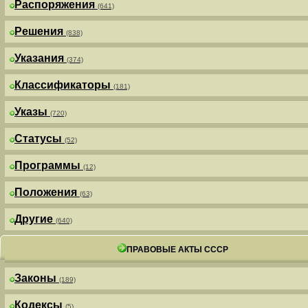
Распоряжения
(641)
Решения
(838)
Указания
(374)
Классификаторы
(181)
Указы
(720)
Статусы
(52)
Программы
(12)
Положения
(63)
Другие
(640)
ПРАВОВЫЕ АКТЫ СССР
Законы
(189)
Кодексы
(5)