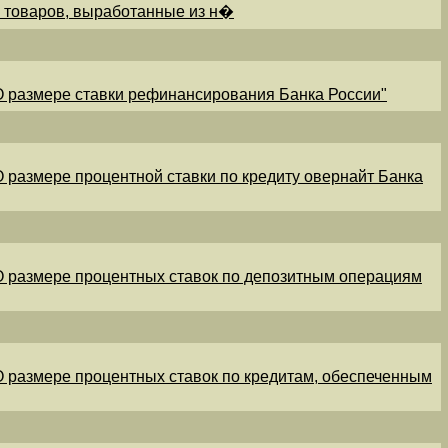
и товаров, выработанные из н�
"О размере ставки рефинансирования Банка России"
"О размере процентной ставки по кредиту овернайт Банка
"О размере процентных ставок по депозитным операциям
"О размере процентных ставок по кредитам, обеспеченным