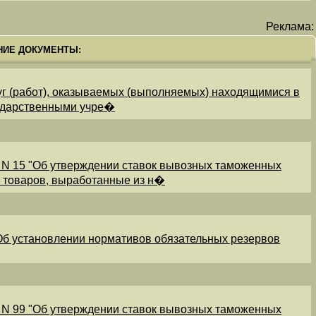
Реклама:
НИЕ ДОКУМЕНТЫ:
уг (работ), оказываемых (выполняемых) находящимися в
ударственными учре�
 N 15 "Об утверждении ставок вывозных таможенных
и товаров, выработанные из н�
"Об установлении нормативов обязательных резервов
 N 99 "Об утверждении ставок вывозных таможенных