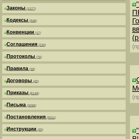
Законы
(1377)
П
Г
Кодексы
(548)
в
Конвенции
(17)
(р
Соглашения
(230)
(п
Протоколы
(76)
Правила
(38)
Договоры
(45)
М
Приказы
(8148)
(п
Письма
(3099)
Постановления
(5011)
Инструкции
(35)
В