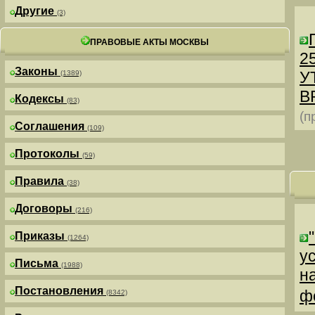
Другие
(3)
ПРАВОВЫЕ АКТЫ МОСКВЫ
25
Законы
У
(1389)
В
Кодексы
(83)
(п
Соглашения
(109)
Протоколы
(59)
Правила
(38)
Договоры
(216)
Приказы
(1264)
у
Письма
(1988)
н
Постановления
ф
(8342)