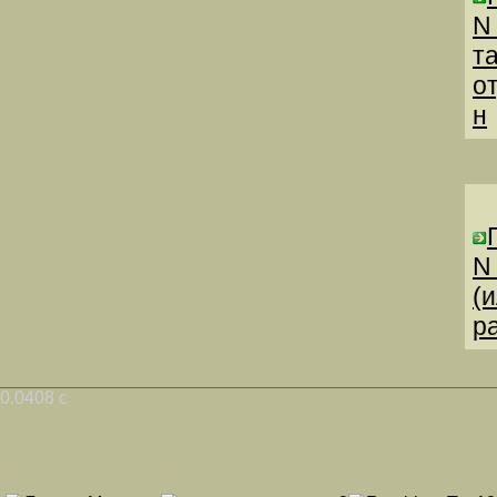
N
т
о
н
N
(
р
0.0408 с