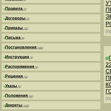
У
Правила
П
(4)
Э
Договоры
(3)
Р
Приказы
(15)
(п
Письма
(8)
Постановления
(106)
Инструкции
(5)
2
Распоряжения
(4)
С
Решения
П
(11)
К
Указы
(6)
Г
Положения
(14)
(п
Декреты
(146)