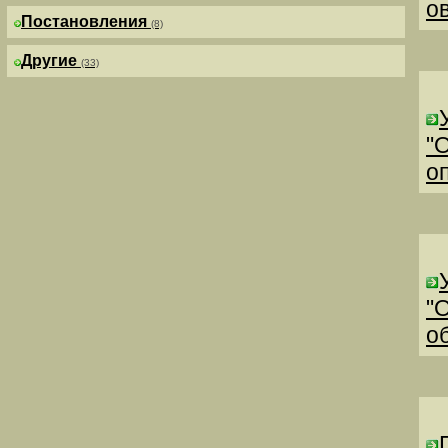
о
Постановления
(8)
Другие
(33)
"
о
"
о