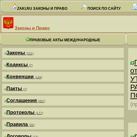
ZAKI.RU ЗАКОНЫ И ПРАВО
ПОИСК ПО САЙТУ
Законы и Право
ПРАВОВЫЕ АКТЫ МЕЖДУНАРОДНЫЕ
Законы
(151)
Кодексы
(7)
от
Конвенции
У
(146)
Р
Пакты
(7)
П
Соглашения
(397)
(п
Протоколы
(177)
Правила
(20)
Договоры
(74)