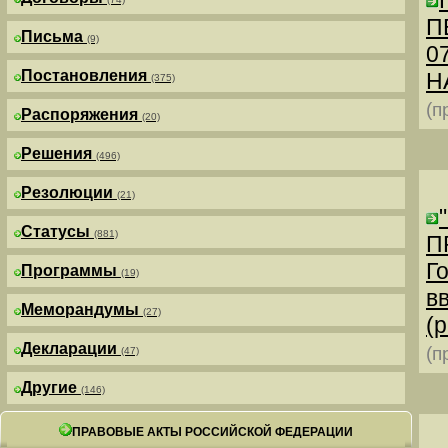
П
Письма
(9)
0
Постановления
Н
(375)
(п
Распоряжения
(20)
Решения
(496)
Резолюции
(21)
Статусы
(881)
П
Г
Программы
(19)
в
Меморандумы
(27)
(р
Декларации
(п
(47)
Другие
(146)
ПРАВОВЫЕ АКТЫ РОССИЙСКОЙ ФЕДЕРАЦИИ