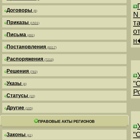
Договоры
(6)
N
т
Приказы
(1501)
о
Письма
(491)
н
Постановления
(6017)
Распоряжения
(7210)
Решения
(782)
"
Указы
(4)
Р
Статусы
(10)
Другие
(105)
ПРАВОВЫЕ АКТЫ РЕГИОНОВ
"
Законы
(41)