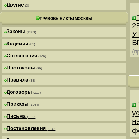
Другие
(3)
ПРАВОВЫЕ АКТЫ МОСКВЫ
25
Законы
У
(1389)
В
Кодексы
(83)
(п
Соглашения
(109)
Протоколы
(59)
Правила
(38)
Договоры
(216)
Приказы
(1264)
у
Письма
(1988)
н
Постановления
ф
(8342)