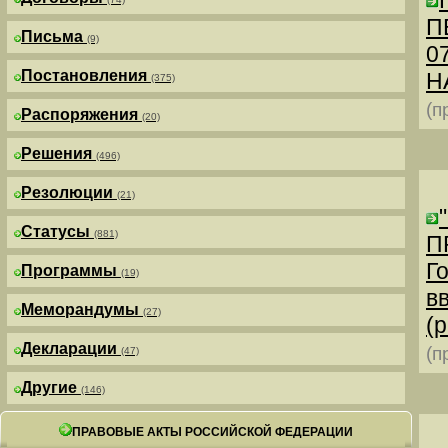
П
Письма
(9)
0
Постановления
Н
(375)
(п
Распоряжения
(20)
Решения
(496)
Резолюции
(21)
Статусы
(881)
П
Г
Программы
(19)
в
Меморандумы
(27)
(р
Декларации
(п
(47)
Другие
(146)
ПРАВОВЫЕ АКТЫ РОССИЙСКОЙ ФЕДЕРАЦИИ