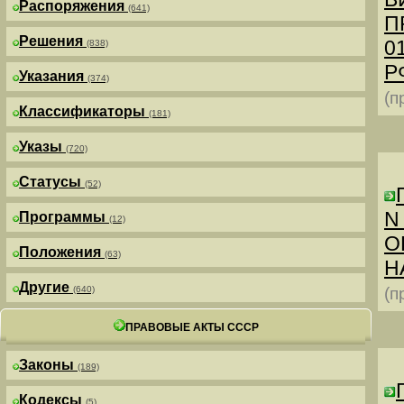
Распоряжения
(641)
П
Решения
0
(838)
РФ
Указания
(374)
(п
Классификаторы
(181)
Указы
(720)
Статусы
(52)
N
Программы
(12)
О
Положения
(63)
Н
Другие
(640)
(п
ПРАВОВЫЕ АКТЫ СССР
Законы
(189)
Кодексы
(5)