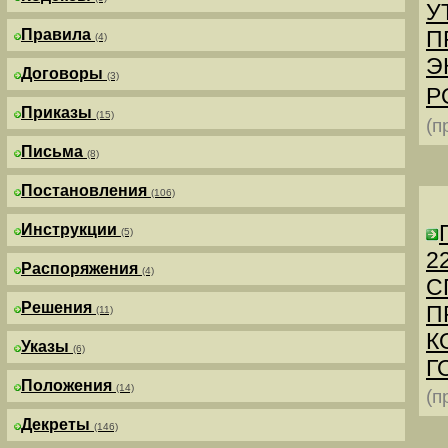
У
Правила
П
(4)
Э
Договоры
(3)
Р
Приказы
(15)
(п
Письма
(8)
Постановления
(106)
Инструкции
(5)
2
Распоряжения
(4)
С
Решения
П
(11)
К
Указы
(6)
Г
Положения
(14)
(п
Декреты
(146)