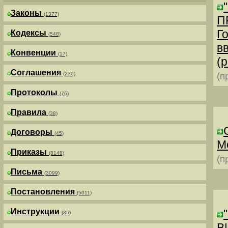
Законы
(1377)
П
Г
Кодексы
(548)
в
Конвенции
(17)
(р
Соглашения
(230)
(п
Протоколы
(76)
Правила
(38)
Договоры
(45)
М
Приказы
(8148)
(п
Письма
(3099)
Постановления
(5011)
Инструкции
(35)
В