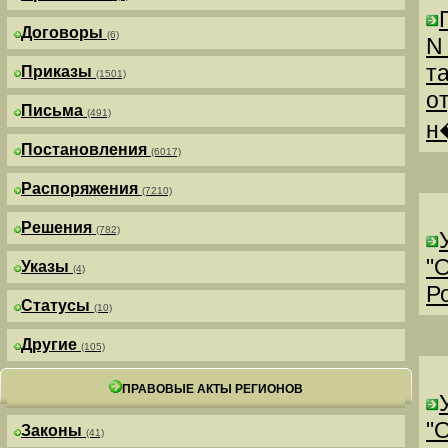
Договоры
(6)
N
т
Приказы
(1501)
о
Письма
(491)
н
Постановления
(6017)
Распоряжения
(7210)
Решения
(782)
"
Указы
(4)
Р
Статусы
(10)
Другие
(105)
ПРАВОВЫЕ АКТЫ РЕГИОНОВ
"
Законы
(41)