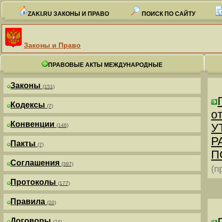
ZAKI.RU ЗАКОНЫ И ПРАВО
ПОИСК ПО САЙТУ
Законы и Право
ПРАВОВЫЕ АКТЫ МЕЖДУНАРОДНЫЕ
Законы
(151)
Кодексы
(7)
от
Конвенции
У
(146)
Р
Пакты
(7)
П
Соглашения
(397)
(п
Протоколы
(177)
Правила
(20)
Договоры
(74)