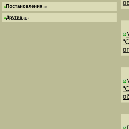
о
Постановления
(8)
Другие
(33)
"
о
"
о