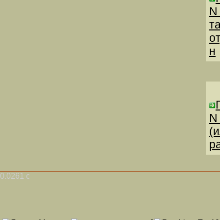
N
т
о
н
N
(
р
0.0261 с