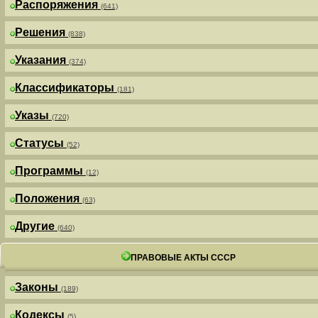
Распоряжения
(641)
Решения
(838)
Указания
(374)
Классификаторы
(181)
Указы
(720)
Статусы
(52)
Программы
(12)
Положения
(63)
Другие
(640)
ПРАВОВЫЕ АКТЫ СССР
Законы
(189)
Кодексы
(5)