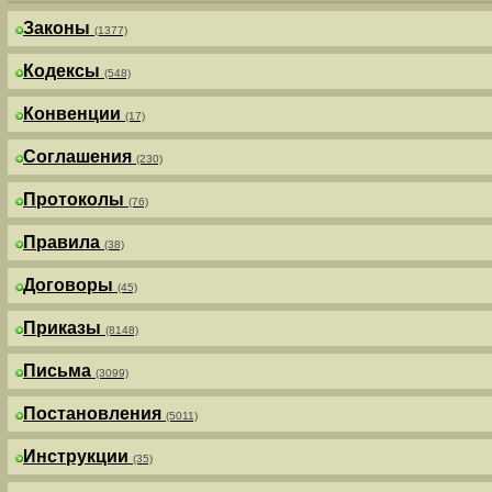
Законы
(1377)
Кодексы
(548)
Конвенции
(17)
Соглашения
(230)
Протоколы
(76)
Правила
(38)
Договоры
(45)
Приказы
(8148)
Письма
(3099)
Постановления
(5011)
Инструкции
(35)