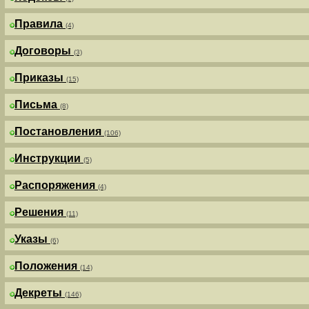
Правила
(4)
Договоры
(3)
Приказы
(15)
Письма
(8)
Постановления
(106)
Инструкции
(5)
Распоряжения
(4)
Решения
(11)
Указы
(6)
Положения
(14)
Декреты
(146)