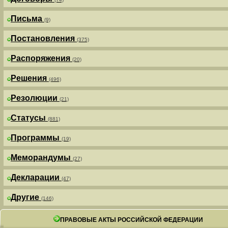
Письма
(9)
Постановления
(375)
Распоряжения
(20)
Решения
(496)
Резолюции
(21)
Статусы
(881)
Программы
(19)
Меморандумы
(27)
Декларации
(47)
Другие
(146)
ПРАВОВЫЕ АКТЫ РОССИЙСКОЙ ФЕДЕРАЦИИ