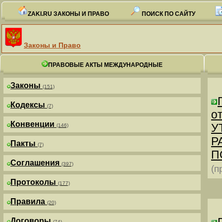
ZAKI.RU ЗАКОНЫ И ПРАВО
ПОИСК ПО САЙТУ
Законы и Право
ПРАВОВЫЕ АКТЫ МЕЖДУНАРОДНЫЕ
Законы
(151)
Кодексы
(7)
от
Конвенции
У
(146)
Р
Пакты
(7)
П
Соглашения
(397)
(п
Протоколы
(177)
Правила
(20)
Договоры
(74)