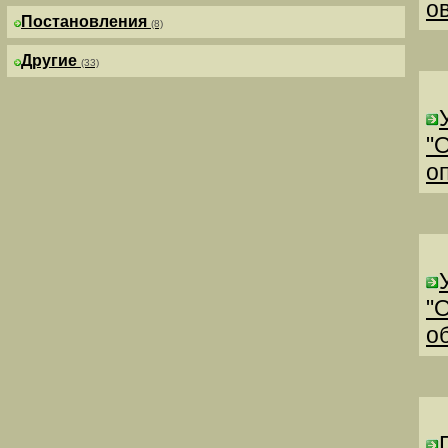
о
Постановления
(8)
Другие
(33)
"
о
"
о