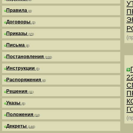
У
Правила
П
(4)
Э
Договоры
(3)
Р
Приказы
(15)
(п
Письма
(8)
Постановления
(106)
Инструкции
(5)
2
Распоряжения
(4)
С
Решения
П
(11)
К
Указы
(6)
Г
Положения
(14)
(п
Декреты
(146)