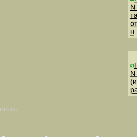
N
т
о
н
N
(
р
0.0345 с