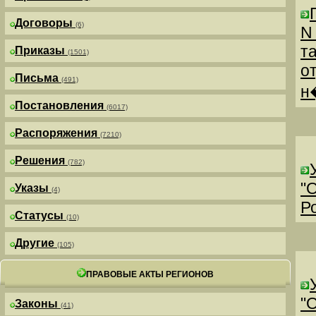
Договоры
(6)
N
т
Приказы
(1501)
о
Письма
(491)
н
Постановления
(6017)
Распоряжения
(7210)
Решения
(782)
"
Указы
(4)
Р
Статусы
(10)
Другие
(105)
ПРАВОВЫЕ АКТЫ РЕГИОНОВ
"
Законы
(41)