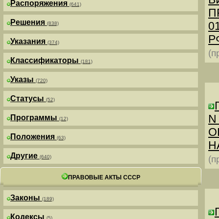
Распоряжения
(641)
П
Решения
0
(838)
РФ
Указания
(374)
(п
Классификаторы
(181)
Указы
(720)
Статусы
(52)
N
Программы
(12)
О
Положения
(63)
Н
Другие
(640)
(п
ПРАВОВЫЕ АКТЫ СССР
Законы
(189)
Кодексы
(5)