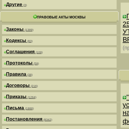
Другие
(3)
ПРАВОВЫЕ АКТЫ МОСКВЫ
25
Законы
У
(1389)
В
Кодексы
(83)
(п
Соглашения
(109)
Протоколы
(59)
Правила
(38)
Договоры
(216)
Приказы
(1264)
у
Письма
(1988)
н
Постановления
ф
(8342)