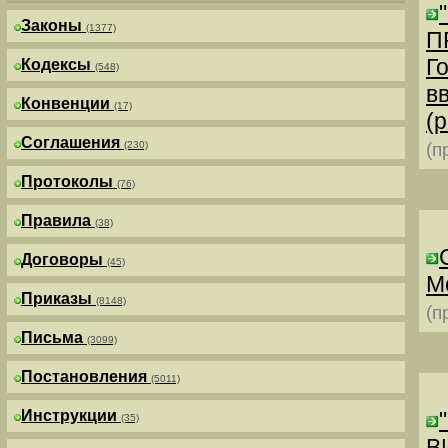
Законы
(1377)
П
Г
Кодексы
(548)
в
Конвенции
(17)
(р
Соглашения
(230)
(п
Протоколы
(76)
Правила
(38)
Договоры
(45)
М
Приказы
(8148)
(п
Письма
(3099)
Постановления
(5011)
Инструкции
(35)
В