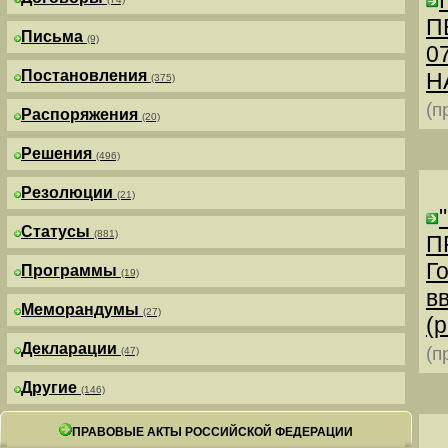
П
Письма
(9)
0
Постановления
Н
(375)
(п
Распоряжения
(20)
Решения
(496)
Резолюции
(21)
Статусы
(881)
П
Г
Программы
(19)
в
Меморандумы
(27)
(р
Декларации
(п
(47)
Другие
(146)
ПРАВОВЫЕ АКТЫ РОССИЙСКОЙ ФЕДЕРАЦИИ